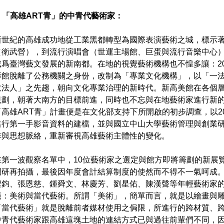
. 「高雄
ART
青」的中青代藝術家：
新世紀的高雄成功地從工業黑都轉型為國際表演藝術之城，標示
（衛武營），到流行演唱會（世運主場館、巨蛋與流行音樂中心
成爲臺灣藝文發展的新南都。在地的視覺藝術機構也不惶多讓：2
影館脫離了公務機關之身份，改制為「專業文化機構」，以「一
政法人」之先趨，朝向文化專業治理的新時代。新高美館在各個
規劃，朝著大南方的目標前進，同時也不忘與在地藝術家進行新
「高雄ART青」計畫便是在文化部支持下所開啟的初步調查，以2
進行第一手影音資料的建檔，並與國立中山大學藝術管理與創業
作與思想脈絡，重新審視高雄藝術主體性的變化。
在第一波觀察名單中，10位藝術家之選定與館方即將籌劃的新展
調研再拍攝，最後因年度會計結算制度的使然而不得不一氣呵成
程鈞、張恩慈、鍾舜文、林慶芳、劉星佑、陳漢聲等年輕藝術家
範：美術與當代藝術。所謂「美術」，簡單而言，就是以繪畫與
「當代藝術」就是脫離前者媒材使用之侷限，所進行的跨材質、
中青代藝術家跟高雄這塊土地的連結方式已與過往前輩們不同，