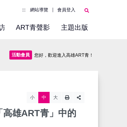
:::
網站導覽
會員登入
訪
ART青聲影
主題出版
活動會員
您好，歡迎進入高雄ART青！
小
中
大
高雄ART青」中的