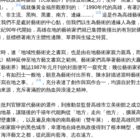
[11]
詞』。」
或就像黃金福所觀察到的：「1990年代的高雄，有
[12]
悍、非主流、黑狗、黑畫、南方、邊緣……」
這是作為高雄藝
道我們不是處於藝術的中心點，但我們以生為藝術的邊緣人為傲
世紀90年代開始，高雄在地的藝術家們就已集體衝撞出的有別於
術，並標榜著南方主體性邊陲、草莽與生猛之特質。
當時，連「地域性藝術史之書寫」也是由在地藝術家親力親爲，
誌》精神延伸至地方藝文書寫之範例。藝術家們高舉著藝術的大
《藝術界》雜誌1987年元月刊的封面便可一窺究竟：幾位藝術
字，有如烈士一般地，願意為藝術付出所有。陳水財描述當時藝
[13]
筆寫在地之事。」
，充分表達了創作與寫作合一，均源自於對
的來源，充斥著滿腔的熱血與浪漫之精神。
從批判官辦當代藝術的選件，到推動並監督高雄市立美術館之成立
的地基，讓隨後的千禧年代能夠從「地方」走向「他方」，擴展
灣壁畫隊」，以及遍及南海的南島藝術（雙年展），都是高雄民
藝術家眼中的黑色城市，幸運地在綠色執政後得到了根本轉型，
了海洋藝文之都，從此面向藍海、志在遠方。