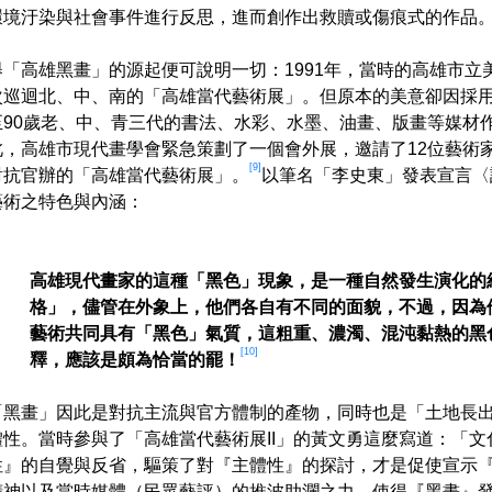
環境汙染與社會事件進行反思，進而創作出救贖或傷痕式的作品
舉「高雄黑畫」的源起便可說明一切：1991年，當時的高雄市
次巡迴北、中、南的「高雄當代藝術展」。但原本的美意卻因採用
至90歲老、中、青三代的書法、水彩、水墨、油畫、版畫等媒材
此，高雄市現代畫學會緊急策劃了一個會外展，邀請了12位藝術家
[9]
對抗官辦的「高雄當代藝術展」。
以筆名「李史東」發表宣言〈
藝術之特色與內涵：
高雄現代畫家的這種「黑色」現象，是一種自然發生演化的
格」，儘管在外象上，他們各自有不同的面貌，不過，因為
藝術共同具有「黑色」氣質，這粗重、濃濁、混沌黏熱的黑
[10]
釋，應該是頗為恰當的罷！
「黑畫」因此是對抗主流與官方體制的產物，同時也是「土地長
體性。當時參與了「高雄當代藝術展II」的黃文勇這麼寫道：「
性』的自覺與反省，驅策了對『主體性』的探討，才是促使宣示
精神以及當時媒體（民眾藝評）的推波助瀾之力，使得『黑畫』