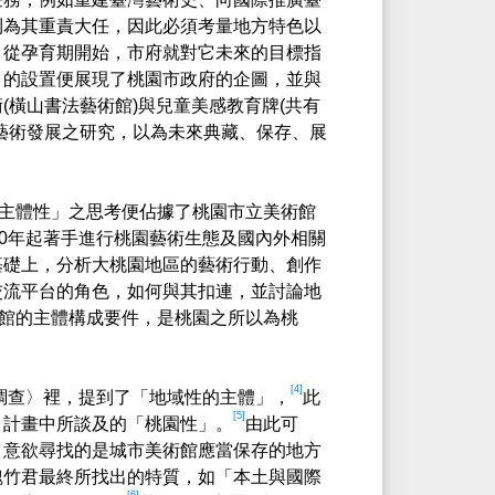
則為其重責大任，因此必須考量地方特色以
；從孕育期開始，市府就對它未來的目標指
」的設置便展現了桃園市政府的企圖，並與
橫山書法藝術館)與兒童美感教育牌(共有
藝術發展之研究，以為未來典藏、保存、展
主體性」之思考便佔據了桃園市立美術館
20年起著手進行桃園藝術生態及國內外相關
基礎上，分析大桃園地區的藝術行動、創作
交流平台的角色，如何與其扣連，並討論地
館的主體構成要件，是桃園之所以為桃
[4]
景調查〉裡，提到了「地域性的主體」，
此
[5]
〉計畫中所談及的「桃園性」。
由此可
，意欲尋找的是城市美術館應當保存的地方
魏竹君最終所找出的特質，如「本土與國際
[6]