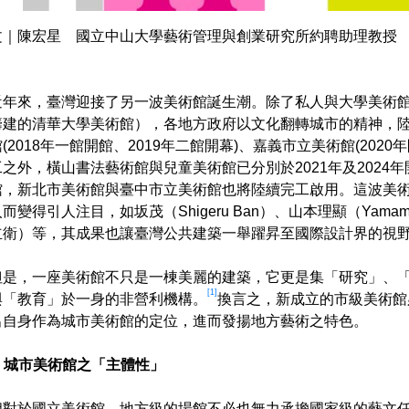
文｜陳宏星 國立中山大學藝術管理與創業研究所約聘助理教授
近年來，臺灣迎接了另一波美術館誕生潮。除了私人與大學美術
籌建的清華大學美術館），各地方政府以文化翻轉城市的精神，
館(2018年一館開館、2019年二館開幕)、嘉義市立美術館(202
工之外，橫山書法藝術館與兒童美術館已分別於2021年及2024
館，新北市美術館與臺中市立美術館也將陸續完工啟用。這波美
而變得引人注目，如坂茂（Shigeru Ban）、山本理顯（Yamamo
立衛）等，其成果也讓臺灣公共建築一舉躍昇至國際設計界的視
但是，一座美術館不只是一棟美麗的建築，它更是集「研究」、
[1]
與「教育」於一身的非營利機構。
換言之，新成立的市級美術館
出自身作為城市美術館的定位，進而發揚地方藝術之特色。
1. 城市美術館之「主體性」
相對於國立美術館，地方級的場館不必也無力承擔國家級的藝文