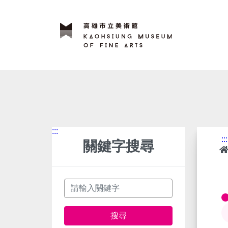
跳
到
主
要
內
容
:::
:::
關鍵字搜尋
關鍵字
搜尋