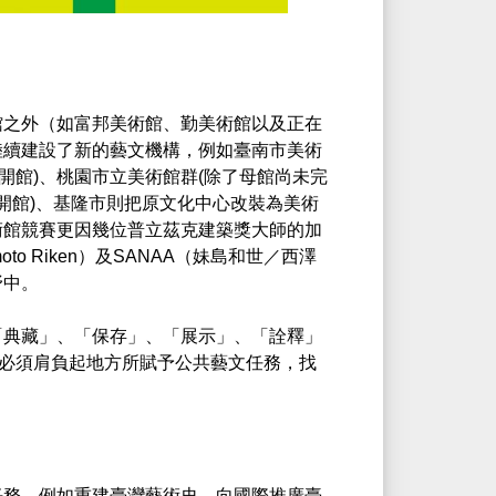
館之外（如富邦美術館、勤美術館以及正在
陸續建設了新的藝文機構，例如臺南市美術
0年開館)、桃園市立美術館群(除了母館尚未完
年開館)、基隆市則把原文化中心改裝為美術
術館競賽更因幾位普立茲克建築獎大師的加
to Riken）及SANAA（妹島和世／西澤
野中。
「典藏」、「保存」、「展示」、「詮釋」
必須肩負起地方所賦予公共藝文任務，找
任務，例如重建臺灣藝術史、向國際推廣臺