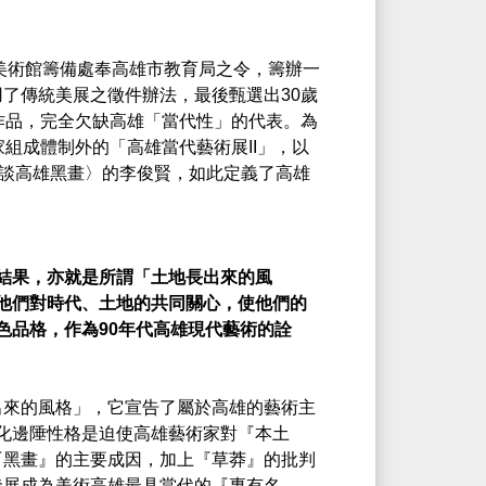
。
立美術館籌備處奉高雄市教育局之令，籌辦一
了傳統美展之徵件辦法，最後甄選出30歲
作品，完全欠缺高雄「當代性」的代表。為
組成體制外的「高雄當代藝術展II」，以
談高雄黑畫〉的李俊賢，如此定義了高雄
結果，亦就是所謂「土地長出來的風
他們對時代、土地的共同關心，使他們的
色品格，作為90年代高雄現代藝術的詮
出來的風格」，它宣告了屬於高雄的藝術主
文化邊陲性格是迫使高雄藝術家對『本土
『黑畫』的主要成因，加上『草莽』的批判
發展成為美術高雄最具當代的『專有名