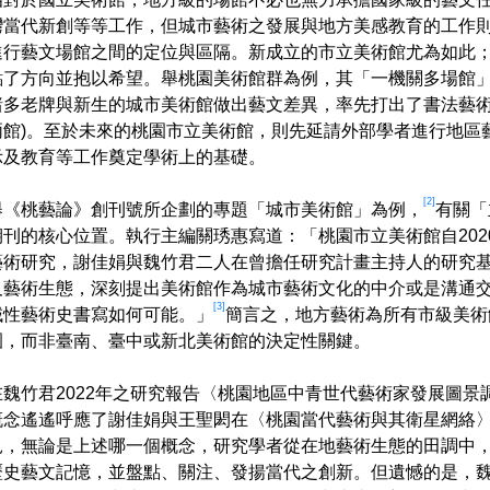
灣當代新創等等工作，但城市藝術之發展與地方美感教育的工作
進行藝文場館之間的定位與區隔。新成立的市立美術館尤為如此
點了方向並抱以希望。舉桃園美術館群為例，其「一機關多場館
諸多老牌與新生的城市美術館做出藝文差異，率先打出了書法藝術(
兩館)。至於未來的桃園市立美術館，則先延請外部學者進行地區
示及教育等工作奠定學術上的基礎。
[2]
舉《桃藝論》創刊號所企劃的專題「城市美術館」為例，
有關「
期刊的核心位置。執行主編關琇惠寫道：「桃園市立美術館自20
藝術研究，謝佳娟與魏竹君二人在曾擔任研究計畫主持人的研究
及藝術生態，深刻提出美術館作為城市藝術文化的中介或是溝通
[3]
域性藝術史書寫如何可能。」
簡言之，地方藝術為所有市級美術
園，而非臺南、臺中或新北美術館的決定性關鍵。
在魏竹君2022年之研究報告〈桃園地區中青世代藝術家發展圖
概念遙遙呼應了謝佳娟與王聖閎在〈桃園當代藝術與其衛星網絡
見，無論是上述哪一個概念，研究學者從在地藝術生態的田調中
歷史藝文記憶，並盤點、關注、發揚當代之創新。但遺憾的是，