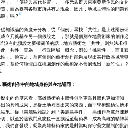
並存」、「傳統與當代並置」、「多元族群與東南亞新住民的文
特質，而為臺灣各縣市所共有之現象。因此，地域主體性的問題
[7]
議題」嗎？
若從知識論的角度來分析，從「個例」尋找「共性」是上述兩份
以成立乃奠基在另一個假設之上，那就是個別在地藝術家的創作
若沒有此預設之臍帶關係的話，地方藝術之「共性」則無法求得
是此「共性」實為一「行政區域」概念，例如「桃園性」，而非
代性」。換言之，為何個別的藝術創作能夠展現出某行政區域管
地問，基於何種理由在桃園創作的藝術家不會展現出「新竹性」
惑。
2. 藝術創作中的地域身份與在地認同：
從歷史的角度來看，高雄藝術的主體性似乎更爲具體也更加清晰
得出的具體成果，是從土地裡長出來的東西，而非學術歸納法所
設結果。從《美麗島雜誌》到「美麗島事件」，高雄作為黨外運
一切，以至於這戰鬥意志也一直擴延至藝術界，成為高雄的精神
史，我們會發現，凝聚高雄藝術家的是對當時保守藝文體制的批