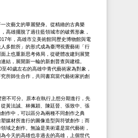
著一次藝文的華麗變身。從精緻的古典樂
），高雄擺脫了過往藍領城市的破舊形象，
017年，高雄市立美術館同歷史博物館與電
法人多館所」的形式成為臺灣視覺藝術「行
層面上也重新思考佈局，從硬體改建到展覽
的連結，展開新一輪的新創普查與建檔。
0至40歲左右的高雄中青代藝術家為對象，
研究所師生合作，共同書寫當代藝術家的創
覽密不可分。原本在執行上想分期進行，先
。從黃法誠、林佩穎、陳廷晉、張致中、張
的創作中，可以區分為兩種不同創作之典
雕塑媒材所進行的圖像造型與符號創作；而
跨領域之創作。無論是美術還是當代藝術，
因為今天的高雄也非過去的高雄，上個世代