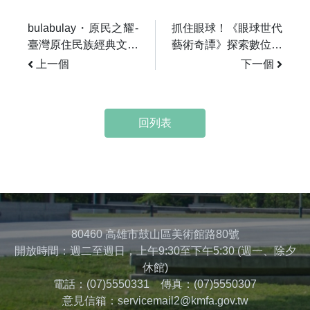
bulabulay・原民之耀-
抓住眼球！《眼球世代
臺灣原住民族經典文物
藝術奇譚》探索數位原
聯展暨巡迴展
生世代創作密碼
上一個
下一個
回列表
80460 高雄市鼓山區美術館路80號
開放時間：週二至週日，上午9:30至下午5:30 (週一、除夕
休館)
電話：(07)5550331 傳真：(07)5550307
意見信箱：servicemail2@kmfa.gov.tw