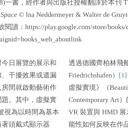
 2018)一書，經作者與出版社授權翻譯於本刊 This arti
 Space
© Ina Neddermeyer & Walter de Gru
ps://play.google.com/store/books/de
gnid=books_web_aboutlink
對今日展覽的展示和
透過德國齊柏林飛船博物
加、干擾效果或遺漏
Friedrichshafen）
[1]
入房間就啟動藝術作
虛擬實境》（Beautiful N
問題。其中，虛擬實
Contemporary
被視為以時間為基本
VR 裝置與 HMD
隨著頭戴式顯示器
能性如何反映在作