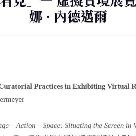
看見」— 虛擬實境展
娜 · 內德邁爾
uratorial Practices in Exhibiting Virtual R
rmeyer
ge – Action – Space: Situating the Screen in 