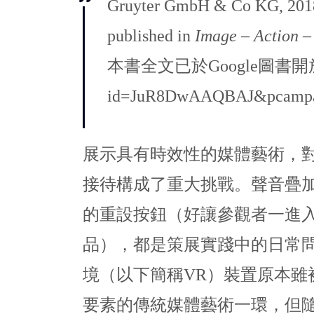
Gruyter GmbH & Co KG,
published in
Image – Action –
本書全文已於Google圖書開放閱讀：htt
id=JuR8DwAAQBAJ&pcampai
展示具有時效性的媒體藝術，
接待構成了重大挑戰。聲音疊
的重設按鈕（好讓參觀者一進
品），都是策展實踐中的日常
境（以下簡稱VR）裝置原本雖
要素的傳統媒體藝術一環，但