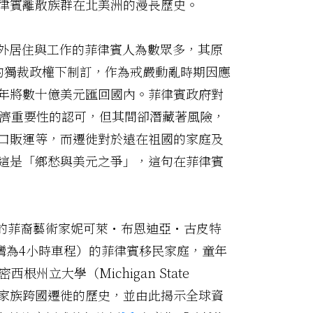
律賓離散族群在北美洲的漫長歷史。
在海外居住與工作的菲律賓人為數眾多，其原
r.）的獨裁政權下制訂，作為戒嚴動亂時期因應
年將數十億美元匯回國內。菲律賓政府對
們經濟重要性的認可，但其間卻潛藏著風險，
口販運等，而遷徙對於遠在祖國的家庭及
這是「鄉愁與美元之爭」，這句在菲律賓
美國的菲裔藝術家妮可萊・布恩迪亞・古皮特
（距莫羅灣為4小時車程）的菲律賓移民家庭，童年
州立大學（Michigan State
自身家族跨國遷徙的歷史，並由此揭示全球資