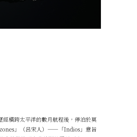
anza）在歷經橫跨太平洋的數月航程後，停泊於莫
ones」（呂宋人）——「Indios」意旨