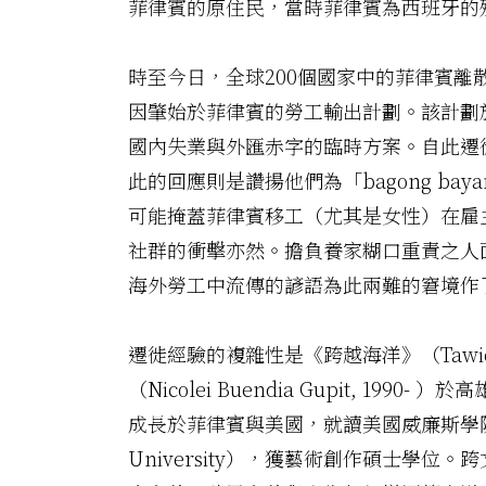
菲律賓的原住民，當時菲律賓為西班牙的
時至今日，全球200個國家中的菲律賓離
因肇始於菲律賓的勞工輸出計劃。該計劃於19
國內失業與外匯赤字的臨時方案。自此遷
此的回應則是讚揚他們為「bagong b
可能掩蓋菲律賓移工（尤其是女性）在雇
社群的衝擊亦然。擔負養家糊口重責之人
海外勞工中流傳的諺語為此兩難的窘境作
遷徙經驗的複雜性是《跨越海洋》（Taw
（Nicolei Buendia Gupit,
成長於菲律賓與美國，就讀美國威廉斯學院（Wi
University），獲藝術創作碩士