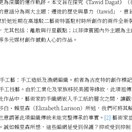
深廣的運作軌跡。本文旨在探究《Tawid Dagat》
意涵分為兩大主題：遷徙的歷史與暴力（tawid」，意
匯聚於她近期在高雄駁二藝術特區駐村時所創作的兩件全新
，尤其包括：離散與行星觀點；以菲律賓國內外主題為主
等多元媒材創作撼動人心的作品。
傳統手工藝：手工造紙及漁網編織。前者為古皮特的創作標
與其他漁民的手工技藝。由於工業化及家族移民美國等緣故，此
此作品中，藝術家的手織網嵌入手工紙的層次之間，讓觀
・賴里森（Elizabeth Larison）所述，我們可
也意謂著此項編織傳統未能完整傳承的事實。
[2]
藝術家
。誠如賴里森所想，這些編網是受到保護？抑或受到抑制