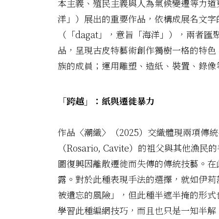
本主義、殖民主義與人為氣候變遷等力道更為
洋」）展出的重要作品，依構成展名文字的
（「dagat」，意旨「海洋」），兩者
品，呈現古皮特藝術創作獨樹一格的特色
族的成員；運用雕塑、造紙、裝置、錄像
「跨越」：紙與遷徙暴力
作品〈潮織〉（2025）交織體現兩項
（Rosario, Cavite）的祖父
圖復興因離散遷徙而失傳的傳統技藝。在
露。對於此種表現手法的選擇，就如伊莉莎白
被遺忘的風險」，但此種半遮半掩的形式
學習此種編網技巧，而且也只是一知半解