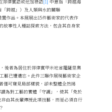
（在菲律賓語或他加祿語
[1]
中意指「跨越海
旨「跨越」）及人類與水的關聯
裝置作品。本展展出15件藝術家的代表作
的故事性人種誌探索方法，包含其自身家
記，後者為居住於菲律賓甲米地省羅薩里奧
項祖傳工藝已遭遺忘。此件三聯作展現藝術家企
者僅可窺見局部樣貌，卻未整體全然揭
將其解讀為對工藝的實體「守護」，使其「免於
並非由其長輩傳授此項技藝，而是必須自行
？