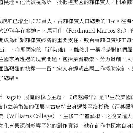
殖民地。他們被視為第一批抵達美國的菲律賓人，開啟菲
散族群已增至1,020萬人，占菲律賓人口總數的11%。
74年在斐迪南・馬可仕（Ferdinand Marcos S
徙成為維繫菲律賓經濟的重要支柱，數百萬菲律賓移工每
ayani」，亦即國家的「新英雄」。雖然此一稱呼是對他
主國家所遭遇的現實問題，包括威脅勒索、勞力剝削、人
面臨艱難的抉擇——留在家人身邊或出國工作援助家計。
了總結。
id Dagat）展覽的核心主題，《跨越海洋》是出生於
 1990- ）於高雄市立美術館的個展。古皮特出身遷徙至洛杉磯
lliams College），主修工作室藝術，之後又進入密西根
學位。跨文化背景深刻影響了她的創作實踐，她在創作中探索