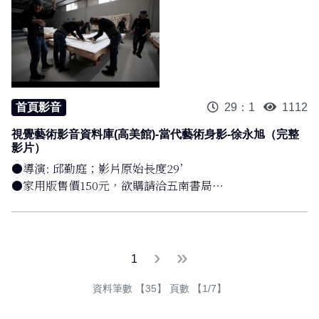
@高雄市立美術館藝術影像資料庫
首頁影音
29：1
1112
視覺藝術影音資料庫(高美館)-當代藝術身影-徐永旭（完整
影片）
●導演: 邱勤庭；影片原始長度29’
●家用版售價150元，欲購請洽五南書局
●完整公播版影片:NTD1800，詳情請洽:高雄市立美術館
07-5550331#289 或email: nita@kmfa.gov.tw
●疫情期間開放完整版瀏覽
下一頁
最後一頁
›
»
1
@高雄市立美術館藝術影像資料庫
資料筆數 【35】 頁數 【1/7】