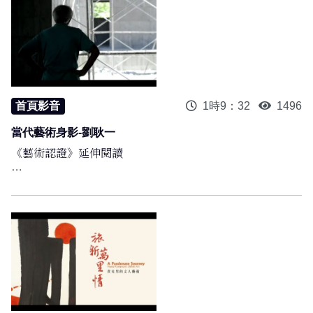
首頁影音
1時9：32
1496
當代藝術身影-劉耿一
《藝術認證》延伸閱讀
1. 謝宇婷、劉涔妤，2024。〈藝術使我幸福，也是臺灣重
要的文化資產，因此不該獨享：專訪收藏家龔玉葉〉，《藝
術認證》第102期
2. 楊杰儒，2022。〈人權與美術的探討－臺灣藝術家戒嚴
時期的記憶與行動〉，《藝術認證》第99期
3. 蕭秀玟，2022。〈由展覽歷史探討高美館《美術高雄