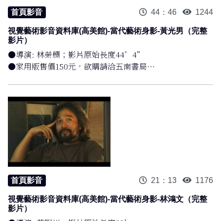
2001─後解嚴時代的高雄藝術〉，《藝術認證》第99期
首頁影音
44：46
1244
4. 陳玉純，2017。〈溯源的河 —藝術家劉耿一的回顧〉，
視覺藝術影音資料庫(高美館)-當代藝術身影-黃光男（完整
《藝術認證》第77期
影片）
●導演: 林榮標；影片原始長度44’4”
●家用版售價150元，欲購請洽五南書局
●完整公播版影片:NTD1800，詳情請洽:高雄市立美術館
07-5550331#289 或email: nita@kmfa.gov.tw
●疫情期間開放完整版瀏覽
@高雄市立美術館藝術影像資料庫
首頁影音
21：13
1176
視覺藝術影音資料庫(高美館)-當代藝術身影-林鴻文（完整
影片）