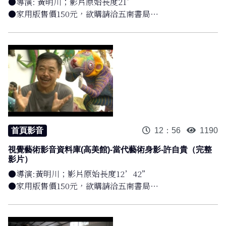
●導演: 黃明川；影片原始長度21’
●家用版售價150元，欲購請洽五南書局
●完整公播版影片:NTD1800，詳情請洽:高雄市立美術館
07-5550331#289 或email: nita@kmfa.gov.tw
●疫情期間開放完整版瀏覽
@高雄市立美術館藝術影像資料庫
首頁影音
12：56
1190
視覺藝術影音資料庫(高美館)-當代藝術身影-許自貴（完整
影片）
●導演:黃明川；影片原始長度12’42”
●家用版售價150元，欲購請洽五南書局
●完整公播版影片:NTD1800，詳情請洽:高雄市立美術館
07-5550331#289 或email: nita@kmfa.gov.tw
●疫情期間開放完整版瀏覽