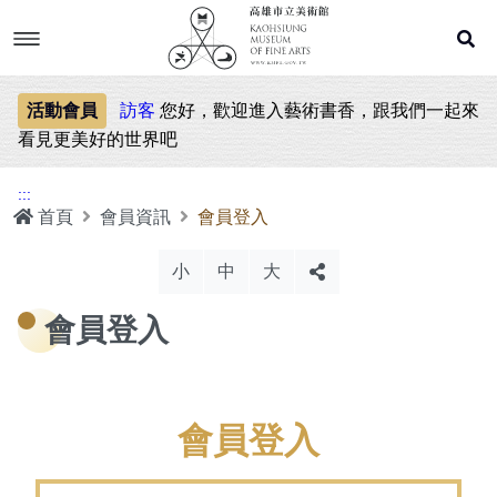
跳
到
主
要
內
文章列表
容
活動會員
訪客
您好，歡迎進入藝術書香，跟我們一起來
看見更美好的世界吧
閱讀說明
:::
首頁
會員資訊
會員登入
會員資訊
小
中
大
會員須知
會員登入
網站地圖
會員登入
讀書紀錄
會員登入
讀書計畫