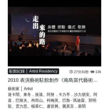
駐館紀錄 │ Artist Residency
27分31秒
136
2010 表演藝術駐館創作《南島當代藝術：身體 勞動 儀式 歌舞 & 瓦器裡的寶貝》-創作
藝術家 │ Artist
達卡鬧、東冬．侯溫、阿努．卡力亭．沙力朋安、阿
道．巴辣夫、冉而山、柯梅英、巴魯 ‧ 瑪迪霖、郭明
龍、雲力思、楊慕仁、盧皆興、騰莫言．基鬧