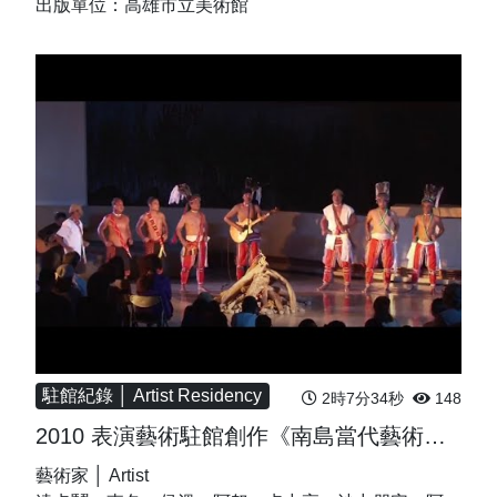
出版單位：高雄市立美術館
駐館紀錄 │ Artist Residency
2時7分34秒
148
2010 表演藝術駐館創作《南島當代藝術：身體 勞動 儀式 歌舞 & 瓦器裡的寶貝》-完整演出
藝術家 │ Artist