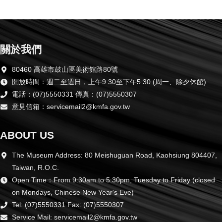
關於我們
80460 高雄市鼓山區美術館路80號
開放時間：週二至週日，上午9:30至下午5:30 (周一、除夕休館)
電話：(07)5550331 傳真：(07)5550307
意見信箱：servicemail2@kmfa.gov.tw
ABOUT US
The Museum Address: 80 Meishuguan Road, Kaohsiung 804407,
Taiwan, R.O.C.
Open Time：From 9:30am to 5:30pm, Tuesday to Friday (closed
on Mondays, Chinese New Year's Eve)
Tel: (07)5550331 Fax: (07)5550307
Service Mail: servicemail2@kmfa.gov.tw