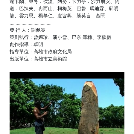
達卡鬧、東冬．侯溫、阿努．卡力亭．沙力朋安、阿
道．巴辣夫、冉而山、柯梅英、巴魯 ‧ 瑪迪霖、郭明
龍、雲力思、楊慕仁、盧皆興、騰莫言．基鬧
...................................
發 行 人：謝佩霓
策劃執行：曾媚珍、潘小雪、巴奈‧庫穗、李韻儀
創作指導：卓明
指導單位：高雄市政府文化局
出版單位：高雄市立美術館