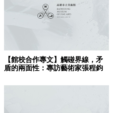
【館校合作專文】觸碰界線，矛
盾的兩面性：專訪藝術家張程鈞