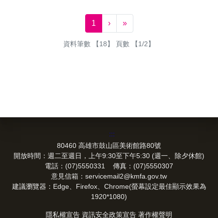
下一頁
最後一頁
1
›
»
資料筆數 【18】 頁數 【1/2】
:::
80460 高雄市鼓山區美術館路80號
開放時間：週二至週日，上午9:30至下午5:30 (週一、除夕休館)
電話：(07)5550331 傳真：(07)5550307
意見信箱：servicemail2@kmfa.gov.tw
建議瀏覽器：Edge、Firefox、Chrome(螢幕設定最佳顯示效果為
1920*1080)
隱私權宣告
資訊安全政策宣告
著作權聲明