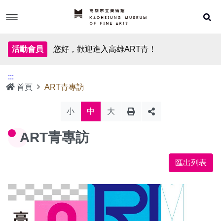
跳
到
主
要
內
關於本計畫
容
活動會員
您好，歡迎進入高雄ART青！
ART青一覽
:::
首頁
ART青專訪
ART青專訪
小
中
大
ART青專訪
ART青聲影
匯出列表
主題出版
網站地圖