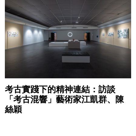
考古實踐下的精神連結：訪談
「考古混響」藝術家江凱群、陳
絲穎