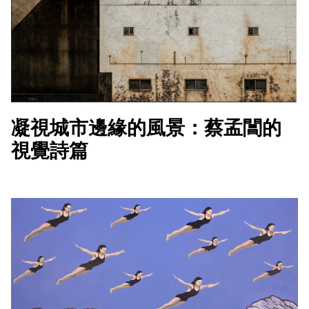
凝視城市邊緣的風景：蔡孟閶的
視覺詩篇