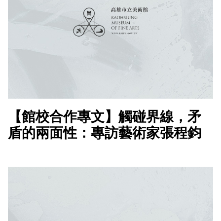
【館校合作專文】觸碰界線，矛
盾的兩面性：專訪藝術家張程鈞