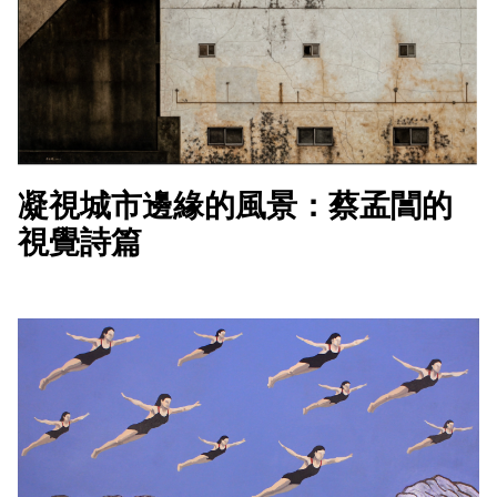
凝視城市邊緣的風景：蔡孟閶的
視覺詩篇