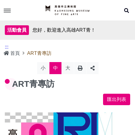
跳
到
主
要
內
關於本計畫
容
活動會員
您好，歡迎進入高雄ART青！
ART青一覽
:::
首頁
ART青專訪
ART青專訪
小
中
大
ART青專訪
ART青聲影
匯出列表
主題出版
網站地圖