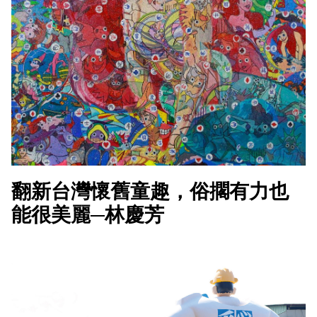
翻新台灣懷舊童趣，俗擱有力也
能很美麗─林慶芳