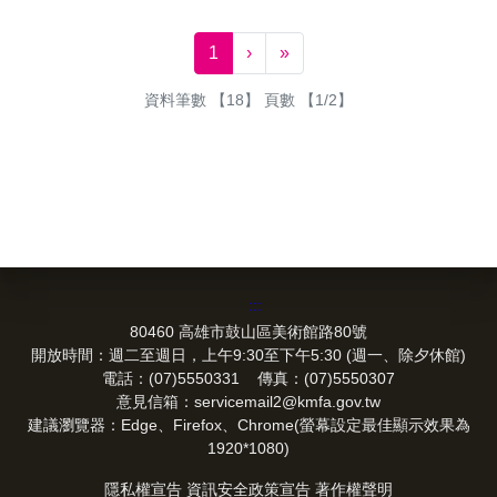
下一頁
最後一頁
1
›
»
資料筆數 【18】 頁數 【1/2】
:::
80460 高雄市鼓山區美術館路80號
開放時間：週二至週日，上午9:30至下午5:30 (週一、除夕休館)
電話：(07)5550331 傳真：(07)5550307
意見信箱：servicemail2@kmfa.gov.tw
建議瀏覽器：Edge、Firefox、Chrome(螢幕設定最佳顯示效果為
1920*1080)
隱私權宣告
資訊安全政策宣告
著作權聲明