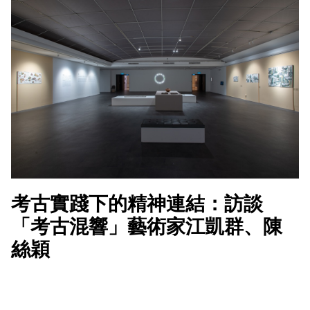
考古實踐下的精神連結：訪談
「考古混響」藝術家江凱群、陳
絲穎