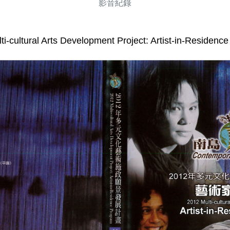
影音紀錄
ti-cultural Arts Development Project: Artist-in-Residenc