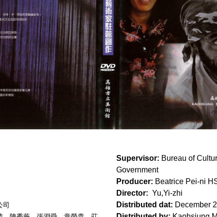
Supervisor:
Bureau of Cultur
Government
Producer:
Beatrice Pei-ni 
Director:
Yu,Yi-zhi
Distributed dat:
December 2
公司
Distributed by:
Kaohsiung M
晴、陳秀薇、張淵舜、章榮貴、莊