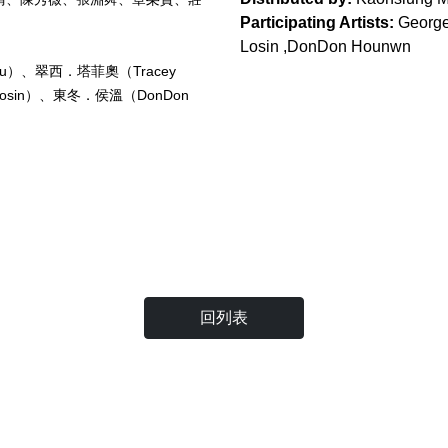
Participating Artists:
George
Losin ,DonDon Hounwn
ku）、翠西．塔菲奧（Tracey
Losin）、東冬．侯溫（DonDon
回列表