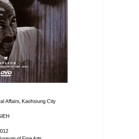
al Affairs, Kaohsiung City
HSIEH
012
useum of Fine Arts