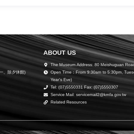
ABOUT US
The Museum Address: 80 Meishuguan Road,
周一、除夕休館)
Open Time：From 9:30am to 5:30pm, Tuesda
Year's Eve)
Tel: (07)5550331 Fax: (07)5550307
Service Mail: servicemail2@kmfa.gov.tw
Related Resources