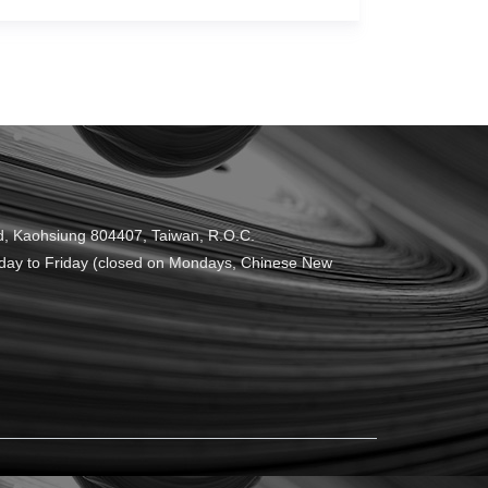
 Kaohsiung 804407, Taiwan, R.O.C.
y to Friday (closed on Mondays, Chinese New