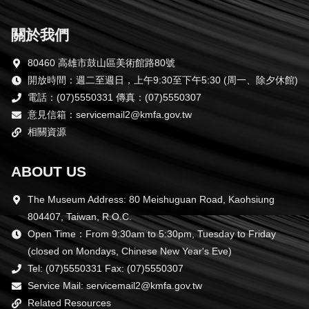
關於我們
80460 高雄市鼓山區美術館路80號
開放時間：週二至週日，上午9:30至下午5:30 (周一、除夕休館)
電話：(07)5550331 傳真：(07)5550307
意見信箱：servicemail2@kmfa.gov.tw
相關資源
ABOUT US
The Museum Address: 80 Meishuguan Road, Kaohsiung
804407, Taiwan, R.O.C.
Open Time：From 9:30am to 5:30pm, Tuesday to Friday
(closed on Mondays, Chinese New Year's Eve)
Tel: (07)5550331 Fax: (07)5550307
Service Mail: servicemail2@kmfa.gov.tw
Related Resources