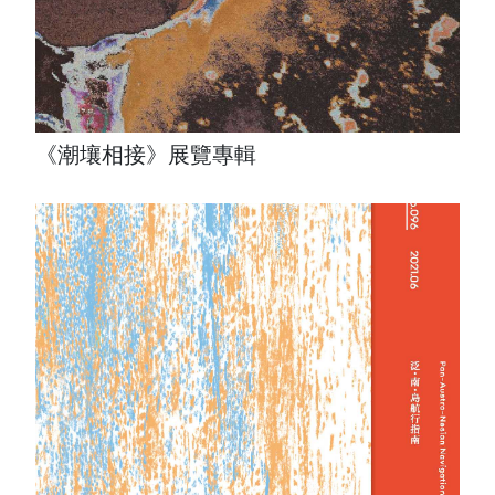
《潮壤相接》展覽專輯