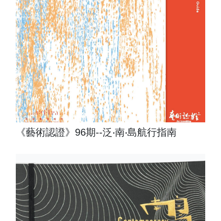
《藝術認證》96期--泛‧南‧島航行指南