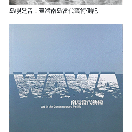
島嶼跫音：臺灣南島當代藝術側記