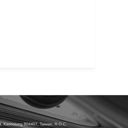
 Kaohsiung 804407, Taiwan, R.O.C.