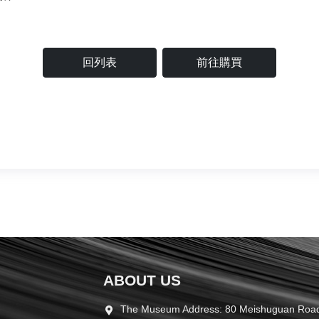
回列表
前往購買
ABOUT US
The Museum Address: 80 Meishuguan Road,