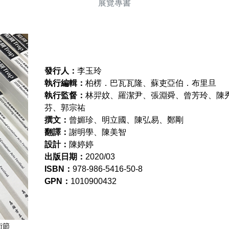
展覽專書
發行人：
李玉玲
執行編輯：
柏楞．巴瓦瓦隆、蘇吏亞伯．布里旦
執行監督：
林羿妏、羅潔尹、張淵舜、曾芳玲、陳
芬、郭宗祐
撰文：
曾媚珍、明立國、陳弘易、鄭剛
翻譯：
謝明學、陳美智
設計：
陳婷婷
出版日期：
2020/03
ISBN：
978-986-5416-50-8
GPN：
1010900432
術節