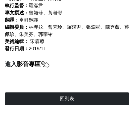
執行監督：
羅潔尹
專文撰述：
曾媚珍、黃瀞瑩
翻譯：
卓群翻譯
編輯委員：
林羿妏、曾芳玲、羅潔尹、張淵舜、陳秀薇、蔡
佩珍、朱美芬、郭宗祐
美術編輯：
宋眉蓉
發行日期：
2019/11
進入
影音專區
回列表