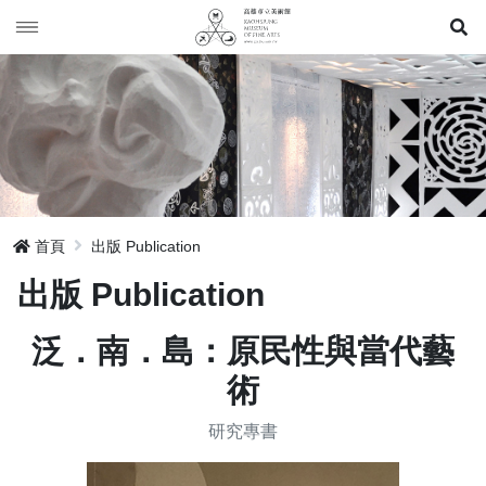
展
年表 Timeline
展覽 Exhibition
典藏Collection
歷年展覽 Exhibition
出版 Publication
駐館作品 Artist Residency
首頁
出版 Publication
活動 Event
出版 Publication
泛．南．島：原民性與當代藝
網站地圖
術
研究專書