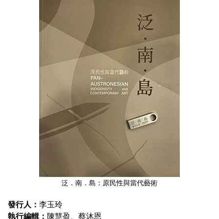
泛．南．島：原民性與當代藝術
發行人：
李玉玲
執行編輯：
陳慧盈、蔡沐恩