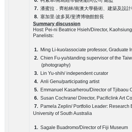
柯素翠/南島紐帶藝術顧問公司 總監
潘蜜拉．齊柏林/南澳大學藝術、建築及設
塞加里‧波多莫/斐濟博物館館長
Summary discussion
Host: Pei-ni Beatrice Hsieh/Director, Kaohsiun
Panelists:
Ming Li-kuo/associate professor, Graduate I
Chien Fu-yu/standing supervisor of the Taiw
(photography)
Lin Yu-shih/ independent curator
Anli Genu/participating artist
Emmanuel Kasarherou/Director of Tjibaou C
Susan Cochrane/ Director, Pacificlink Art C
Pamela Zeplin/ Portfolio Leader: Research E
University of South Australia
Sagale Buadromo/Director of Fiji Museum