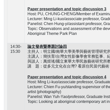
Paper presentation and topic discussion 3
Host: PU, CHUNG-CHENG/Member of Examina
Lecturer: Ming Li-kuo/associate professor, Gra
Panelist: Chen Hung-yi/assistant professor, Gr
Topic: Observations and assessment of the deve
Aboriginal Theme Park Plan
14:30-
論文發表暨專題討論四
15:30
主持人：明立國/南華大學美學與藝術管理研究
主講人：簡扶育/台灣女性影像學會常務監事、紀
與談人：萬煜瑤/國立東華大學民族藝術研究所
講 題：從多元文化在台灣? 看原住民當代藝術
Paper presentation and topic discussion 4
Host: Ming Li-kuo/associate professor, Graduat
Lecturer: Chien Fu-yu/standing supervisor of t
artist (photography)
Panelist: Wan Yuh-Yao/professor, Graduate Insti
Topic: Looking at aboriginal contemporary art in