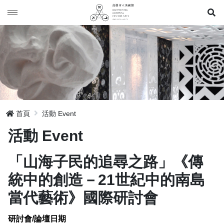
展
年表 Timeline
展覽 Exhibition
典藏Collection
歷年展覽 Exhibition
出版 Publication
駐館作品 Artist Residency
首頁
活動 Event
活動 Event
活動 Event
「山海子民的追尋之路」《傳
網站地圖
統中的創造－21世紀中的南島
當代藝術》國際研討會
研討會/論壇日期