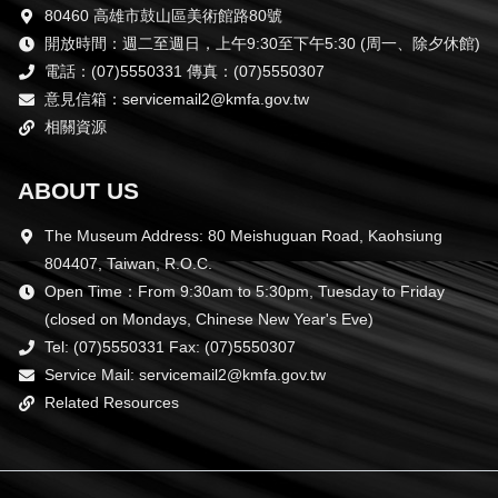
80460 高雄市鼓山區美術館路80號
開放時間：週二至週日，上午9:30至下午5:30 (周一、除夕休館)
電話：(07)5550331 傳真：(07)5550307
意見信箱：servicemail2@kmfa.gov.tw
相關資源
ABOUT US
The Museum Address: 80 Meishuguan Road, Kaohsiung
804407, Taiwan, R.O.C.
Open Time：From 9:30am to 5:30pm, Tuesday to Friday
(closed on Mondays, Chinese New Year's Eve)
Tel: (07)5550331 Fax: (07)5550307
Service Mail: servicemail2@kmfa.gov.tw
Related Resources