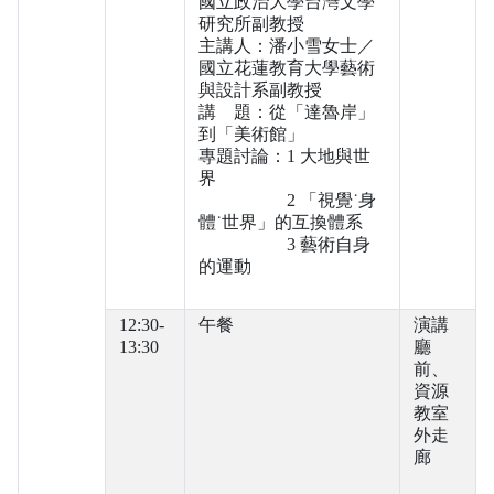
國立政治大學台灣文學
研究所副教授
主講人：潘小雪女士／
國立花蓮教育大學藝術
與設計系副教授
講 題：從「達魯岸」
到「美術館」
專題討論：1 大地與世
界
2 「視覺˙身
體˙世界」的互換體系
3 藝術自身
的運動
12:30-
午餐
演講
13:30
廳
前、
資源
教室
外走
廊