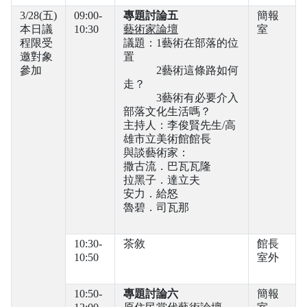
3/28(五)
09:00-
專題討論五
簡報
本日議
10:30
藝術家論壇
室
程限受
議題：1藝術在部落的位
邀對象
置
參加
2藝術這條路如何
走？
3藝術有必要介入
部落文化生活嗎？
主持人：李俊賢先生/高
雄市立美術館館長
與談藝術家：
撒古流．巴瓦瓦隆
拉黑子．達立夫
安力．給怒
魯碧．司瓦那
10:30-
茶敘
館長
10:50
室外
10:50-
專題討論六
簡報