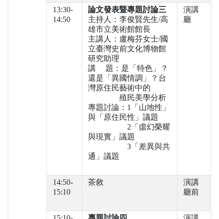
13:30-
論文發表暨專題討論三
演講
14:50
主持人：李俊賢先生/高
廳
雄市立美術館館長
主講人：盧梅芬女士/國
立臺灣史前文化博物館
研究助理
講 題：是「特色」？
還是「異國情調」？台
灣原住民藝術中的
殖民美學分析
專題討論：1「山地性」
與「原住民性」議題
2「虛幻榮耀
與現實」議題
3「差異與共
通」議題
14:50-
茶敘
演講
15:10
廳前
15:10-
專題討論四
演講