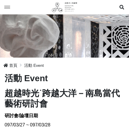
展
年表 Timeline
展覽 Exhibition
典藏Collection
歷年展覽 Exhibition
出版 Publication
駐館作品 Artist Residency
首頁
活動 Event
活動 Event
活動 Event
超越時光˙跨越大洋－南島當代
網站地圖
藝術研討會
研討會/論壇日期
097/03/27 ~ 097/03/28