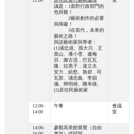
12:00
原住民當代藝術論壇
室
議題：1面對行政部門的
危與難！
2藝術創作的必要
與障礙！
3在當代，未來的
藝術之路！
與談藝術家與學者：
(1)浦忠成、孫大川、王
嵩山、潘小雪、盧梅
芬、撒古流．巴瓦瓦
隆、拉黑子．達立夫、
安力．給怒、魯碧．司
瓦那、浦忠義、李韻
儀、簡明雄、陳幸雄。
(2)原住民藝術家
12:00-
午餐
會議
14:00
室
14:00-
參觀高美館展覽（自由
16:00
參加）或賦歸