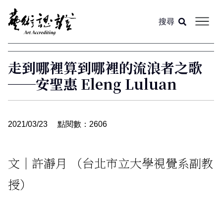
搜尋
關於我們
走到哪裡算到哪裡的流浪者之歌
──安聖惠 Eleng Luluan
閱讀文章
各期雜誌
總覽
2021/03/23
點閱數：2606
影音專區
專題
文｜許瀞月 （台北市立大學視覺系副教
授）
線上訂購
專欄
回前導頁