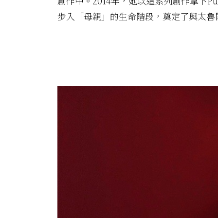
創作中。2014年，她以這系列創作拿下
步入「母親」的生命階段，奠定了與太魯