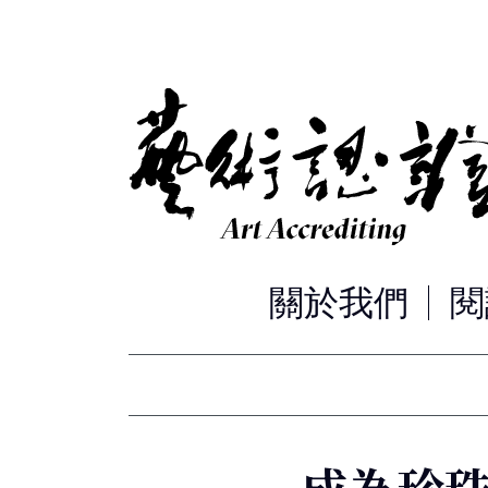
關於我們
閱