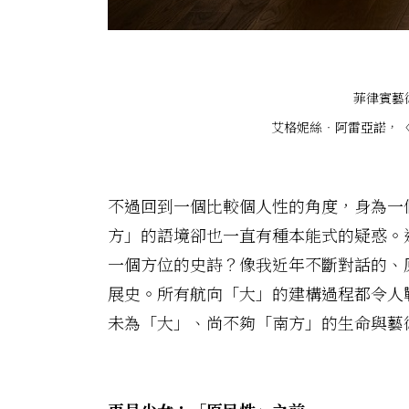
菲律賓藝術
艾格妮絲‧阿雷亞諾，〈三
不過回到一個比較個人性的角度，身為一
方」的語境卻也一直有種本能式的疑惑。
一個方位的史詩？像我近年不斷對話的、
展史。所有航向「大」的建構過程都令人
未為「大」、尚不夠「南方」的生命與藝