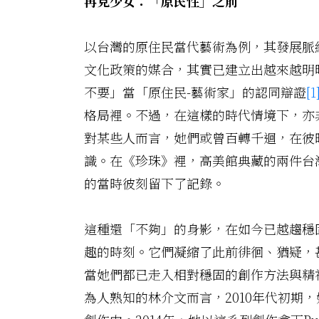
再見少女：「原民性」之前
以台灣的原住民當代藝術為例，其發展脈
文化政策的媒合，其實已建立出越來越明
不要」當「原住民-藝術家」的認同辯證
[1
格局裡。不過，在這樣的時代情境下，亦
對某些人而言，她們或曾百轉千迴，在彼
識。在《珍珠》裡，高美館典藏的兩件台灣原住
的當時彼刻留下了記錄。
這種還「不夠」的身影，在如今已越趨穩
趣的時刻。它們凝縮了此前徘徊、猶疑，
當她們都已走入相對穩固的創作方法與精
為人熟知的林介文而言，2010年代初