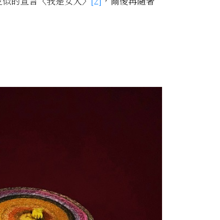
落定似的宣言〈我是女人〉
[2]
，爾後再隨著