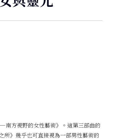
女與靈光
——南方視野的女性藝術》。這第三部曲的
之所》幾乎也可直接視為一部男性藝術的