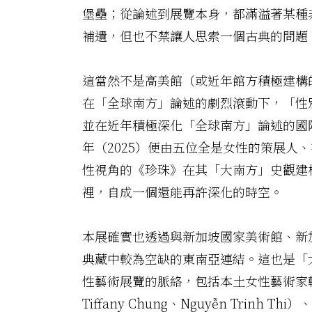
堡壘；從論述到展覽本身，都滿溢著某種
補遺，但也不禁讓人思索一個古典的問題
這當然不是高美館（或近年館方積極建構
在「全球南方」論述的劇烈滾動下，「性
並在近年積極深化「全球南方」論述的國際性
年（2025）便由五位全是女性的策展人
性視角的《珍珠》在其「大南方」史觀建
裡，自成一個還能再許深化的時空。
本展確實也透過與新加坡國家美術館、新
典藏中較為空缺的東南亞連結。這也是「
性藝術展覽的脈絡，包括本土女性藝術家較少
Tiffany Chung、Nguyễn Trinh 