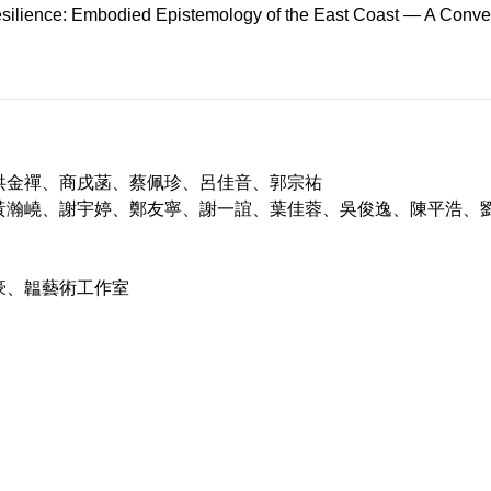
silience: Embodied Epistemology of the East Coast — A Conver
洪金禪、商戌菡、蔡佩珍、呂佳音、郭宗祐
黃瀚嶢、謝宇婷、鄭友寧、謝一誼、葉佳蓉、吳俊逸、陳平浩、
豪、韞藝術工作室