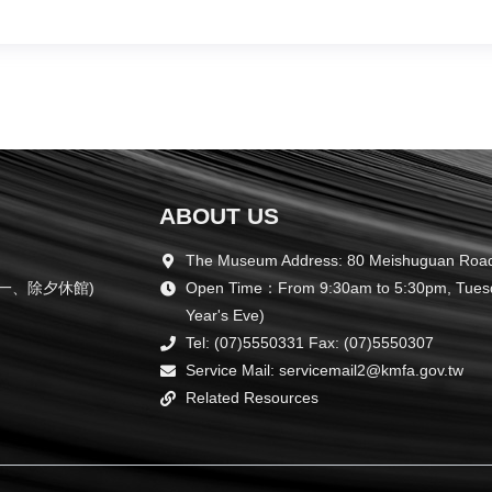
ABOUT US
The Museum Address: 80 Meishuguan Road,
周一、除夕休館)
Open Time：From 9:30am to 5:30pm, Tuesda
Year's Eve)
Tel: (07)5550331 Fax: (07)5550307
Service Mail: servicemail2@kmfa.gov.tw
Related Resources