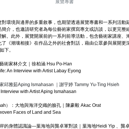
展覽專書
建對環境與邊界的多重敘事，也期望透過展覽專書和一系列活動
品簡介，也邀請研究者為每位藝術家撰寫專文或訪談，以更完整
理解。此外，展覽開展前的一系列前導活動，包含藝術家講座、
化了《潮壤相接》在作品之外的社會對話，藉由公眾參與展開更
容如下。
家林介文｜徐柏涵 Hsu Po-Han
fe: An Interview with Artist Labay Eyong
ping Ismahasan ｜謝宇婷 Tammy Yu-Ting Hsieh
 Interview with Artist Aping Ismahasan
wmah）：大地與海洋交織的臉孔｜陳豪毅 Akac Orat
rwoven Faces of Land and Sea
身體認識論―葉海地與龔卓軍對談｜葉海地Heidi Yip 、龔卓軍Jow