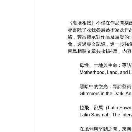
《潮壤相接》不僅在作品間構
專書除了收錄參展藝術家及作
絡，豐富觀眾對作品及展覽的
會，透過專文記錄，進一步強
南島相關文章共收錄4篇，內
母性、土地與生命：專訪藝術
Motherhood, Land, and Li
黑暗中的微光：專訪藝術家邱雅茹A
Glimmers in the Dark: An
拉飛．邵馬（Lafin Sa
Lafin Sawmah: The Inte
在脆弱與堅韌之間，東海岸的