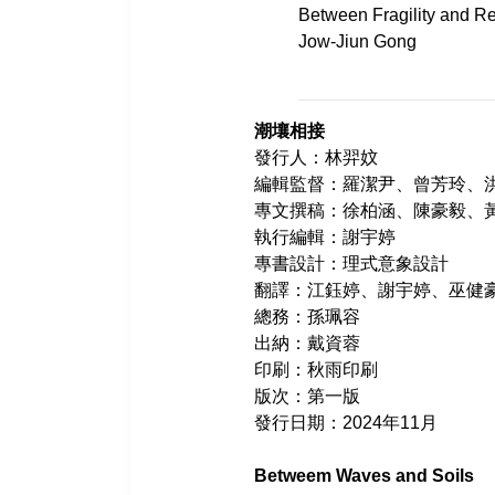
Between Fragility and Re
Jow-Jiun Gong
潮壤相接
發行人：林羿妏
編輯監督：羅潔尹、曾芳玲、
專文撰稿：徐柏涵、陳豪毅、
執行編輯：謝宇婷
專書設計：理式意象設計
翻譯：江鈺婷、謝宇婷、巫健
總務：孫珮容
出納：戴資蓉
印刷：秋雨印刷
版次：第一版
發行日期：2024年11月
Betweem Waves and Soils