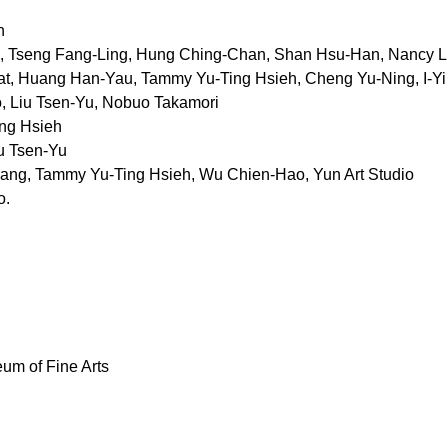
n
Lo, Tseng Fang-Ling, Hung Ching-Chan, Shan Hsu-Han, Nancy 
at, Huang Han-Yau, Tammy Yu-Ting Hsieh, Cheng Yu-Ning, I-Yi
, Liu Tsen-Yu, Nobuo Takamori
ing Hsieh
iu Tsen-Yu
iang, Tammy Yu-Ting Hsieh, Wu Chien-Hao, Yun Art Studio
 Co.
um of Fine Arts