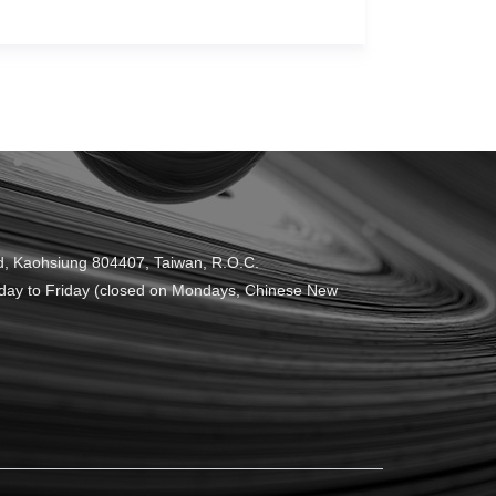
 Kaohsiung 804407, Taiwan, R.O.C.
y to Friday (closed on Mondays, Chinese New