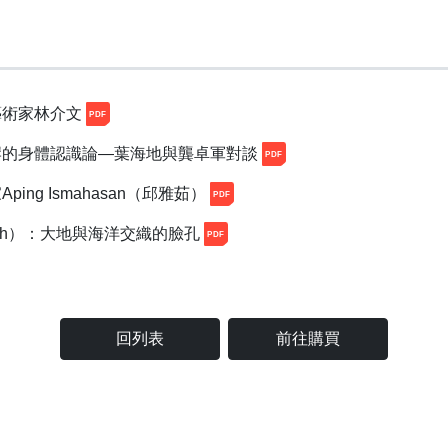
藝術家林介文
岸的身體認識論―葉海地與龔卓軍對談
ng Ismahasan（邱雅茹）
wmah）：大地與海洋交織的臉孔
回列表
前往購買