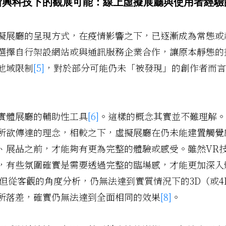
新興科技下的觀展可能：
線上虛擬展廳與使用者經驗
擬展廳的呈現方式，在疫情影響之下，已逐漸成為常態或
選擇自行架設網站或與通訊服務企業合作，讓原本靜態的
地域限制
[5]
，對於部分可能仍未「被發現」的創作者而言
實體展廳的輔助性工具
[6]
。這樣的概念其實並不難理解。
所欲傳達的理念，相較之下，虛擬展廳在仍未能建置觸覺
、展品之前，才能夠有更為完整的體驗或感受。雖然VR
，有些氛圍確實是需要透過完整的臨場感，才能更加深入
但從客觀的角度分析，仍無法達到實質情況下的3D（或4
所落差，確實仍無法達到全面相同的效果
[8]
。