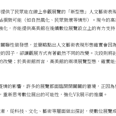
卻提供了民眾能在線上參觀展覽的「新型態」人文藝術表
品損毀可能（如自然風化、民眾毀壞等情形）。現今的高
強化，亦能提供高美館在後續數位展覽設立上的有力支持
的關聯性做發想，並簡略點出人文藝術表現形態確實會因
動改變的因子，卻讓觀展方式有著截然不同的改變。次段則
的改變；於美術館而言，高美館的兩項展覽型態，確實能
-19疫情的影響，許多的展覽都面臨開開關關的窘境，正因
，重新思考數位展出的可能性，強化VR展示的推廣。
究者，從科技、文化、藝術等層面做出探討，使數位展覽