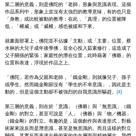
第二層的意義，則是佛陀的「老師」形象與意識表現。這個
作品系列中，形象上並沒有太強烈的教導意味，有的也只是
「身教」或比較被動的教導；在此，「真理」的位置被降
低，「權威」或「威權」感也被緩和下來。
就畫面部署上，佛陀並不佔據「主動」或「主要」位置。蔡
水林的大兒子成年後學佛，並全心投入茹素修行，這造成了
父子關係的緊張；家庭性的潛在位置，此時藉著「佛爺」的
位置和表達，浮現於作品之上。
「佛陀」若作為父親和老師，「鐵金剛」則就像兒子、孫子
或學生。然而鐵金剛卻沒有「學生的不幸意識」，因此是主
動的，但是這個主動卻不被強烈的自我意識所驅趕。
[4]
第三層的意義，則在於「意識」（佛爺）與「無意識」（鐵
金剛）的對立，甚至可說是「人」（佛爺）與「物／機器」
（鐵金剛）的對立。有趣的是，這個創作與表達形式，對藝
術家來說反而是潛意識，甚至是無意識的。而且這樣的對立
關係，其實反而表達出藝術家的內在層面與精神層次，我們