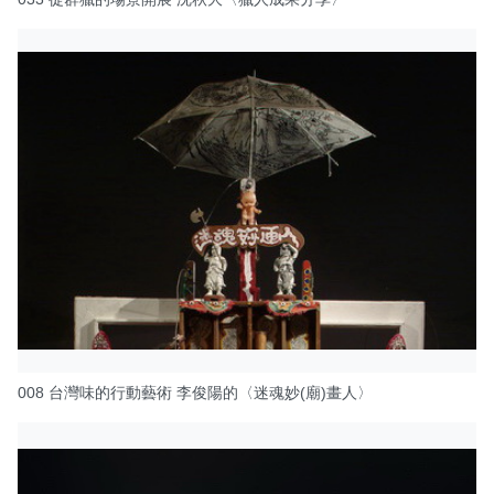
008 台灣味的行動藝術 李俊陽的〈迷魂妙(廟)畫人〉