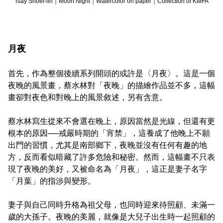
Tsay Shoei-lin｜Moon Night｜Watercolor on paper｜Collection of KMFA
月夜
首先，作為整個後續系列開頭的或許是〈月夜〉。這是一個
夜晚的風景畫，蔡水林對「夜晚」的描繪作品並不多，這幅
畫卻對夜色和對晚上的風景敘述，另有含意。
蔡水林寫生從來不會選在晚上，原因當然是光線，但還有更
根本的原因──戒嚴時期的「宵禁」，這養成了他晚上不願
出門的習慣，尤其是南部鄉下，夜晚並沒有任何有趣的地
方，反而看似暗藏了許多危險和秘密。然而，這幅畫不只表
現了夜晚的美好，又被命名為「月夜」，這正是妻子名字
「月葉」的指涉與變形。
妻子與自己同時升格為祖父母，也同時迎來待照顧、未滿一
歲的大孫子。夜晚的美麗，就像是大兒子出生時一起照顧的