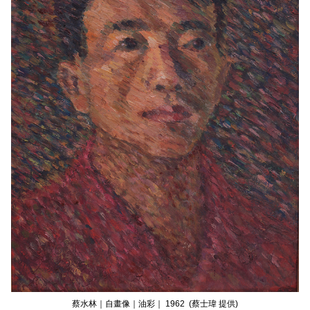
蔡水林｜自畫像｜油彩｜ 1962 (蔡士瑋 提供)