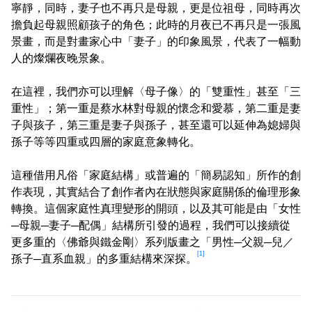
寧靜，同時，妻子也不再只是母親，更是位祖母，同時再次
擔負起母親照顧孩子的角色；此時的月夜已不再只是一張風
景畫，而是對畫家心中「妻子」的印象風景，代表了一幅動
人的燦爛夜晚景象。
在這裡，我們亦可以理解〈母子像〉的「雙重性」甚至「三
重性」；第一重是蔡水林對母親的懷念和愛慕，第二重是妻
子與孩子，第三重是妻子與孫子，甚至還可以延伸為媳婦與
孫子等等四重或四層的家庭意象轉化。
這種借用凡俗「家庭結構」或普遍的「簡易認知」所作的創
作表現，其實結合了創作者內在狀態與家庭關係的倫理形象
轉換。這個家庭性真理變形的開頭，以及其可能是由「女性
─母親─妻子─配偶」結構所引發的過程，我們可以接續從
更多重的〈佛爺與鐵金剛〉系列版畫之「男性─父親─兒／
[1]
孫子─直系血親」的多重結構來深探。