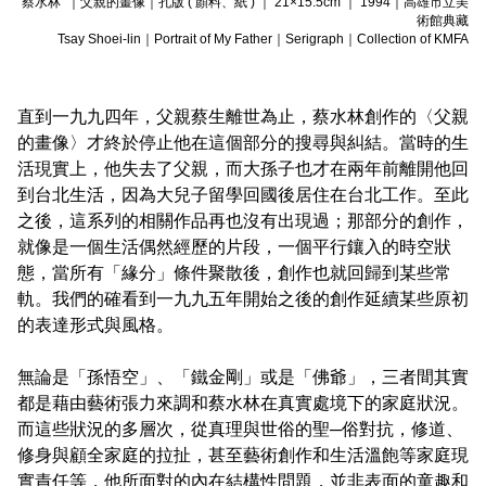
蔡水林 ｜父親的畫像｜孔版 ( 顏料、紙 ) ｜ 21×15.5cm ｜ 1994｜高雄市立美
術館典藏
Tsay Shoei-lin｜Portrait of My Father｜Serigraph｜Collection of KMFA
直到一九九四年，父親蔡生離世為止，蔡水林創作的〈父親
的畫像〉才終於停止他在這個部分的搜尋與糾結。當時的生
活現實上，他失去了父親，而大孫子也才在兩年前離開他回
到台北生活，因為大兒子留學回國後居住在台北工作。至此
之後，這系列的相關作品再也沒有出現過；那部分的創作，
就像是一個生活偶然經歷的片段，一個平行鑲入的時空狀
態，當所有「緣分」條件聚散後，創作也就回歸到某些常
軌。我們的確看到一九九五年開始之後的創作延續某些原初
的表達形式與風格。
無論是「孫悟空」、「鐵金剛」或是「佛爺」，三者間其實
都是藉由藝術張力來調和蔡水林在真實處境下的家庭狀況。
而這些狀況的多層次，從真理與世俗的聖─俗對抗，修道、
修身與顧全家庭的拉扯，甚至藝術創作和生活溫飽等家庭現
實責任等，他所面對的內在結構性問題，並非表面的童趣和