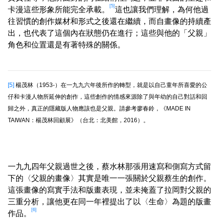
[5]
卡漫這些形象所能完全承載。
這也讓我們理解，為何他過
往習慣的創作媒材和形式之後還在繼續，而自畫像的持續產
出，也代表了這個內在狀態仍在進行；這些與他的「父親」
角色和位置還是有著特殊的關係。
[5]
楊茂林（1953-）在一九九六年後所作的轉型，就是以自己童年所喜愛的公
仔和卡漫人物所延伸的創作，這些創作的情感來源除了與年幼的自己對話和回
歸之外，真正的隱藏版人物應該也是父親。請參考廖春鈴，《MADE IN
TAIWAN：楊茂林回顧展》（台北：北美館，2016）。
一九九四年父親過世之後，蔡水林那張用速寫和側寫方式留
下的〈父親的畫像〉其實是唯一一張關於父親蔡生的創作。
這張畫像的寫實手法和版畫表現，並未掩蓋了拉岡對父親的
三重分析，讓他更在同一年裡提出了以〈生命〉為題的版畫
[6]
作品。