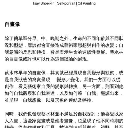
Tsay Shoei-lin | Self-portrait | Oil Painting
自畫像
除了簡單區分早、中、晚期之外，生命的不同年齡與不同狀
況和型態，應該都會直接造成藝術家思想與創作的改變；自
我意識的反思和轉換，皆是表示生命的連續性發展。蔡水林
的自畫像或許也可以作為這個談論的展現。
蔡水林早年的自畫像，其實就已經展現自我變形與觀察，或
是自我狀態的寫實呈現──變形／變化。我們一方面可以從
創作，看見藝術家自我的變形與轉換，另一方面，則看到他
如何自我觀察和自我表達，以及如何將「自我」翻譯出來，
並呈現「自我想像」以及形象的連結及轉換。
同時，我們也發現蔡水林並不滿足於自我探討；他喜愛以家
人入畫，這些家庭畫或是他者畫像，也呈現了他不同時期的
轉變；從創作媒材和工具、技法到情感與觀點、視野，甚至