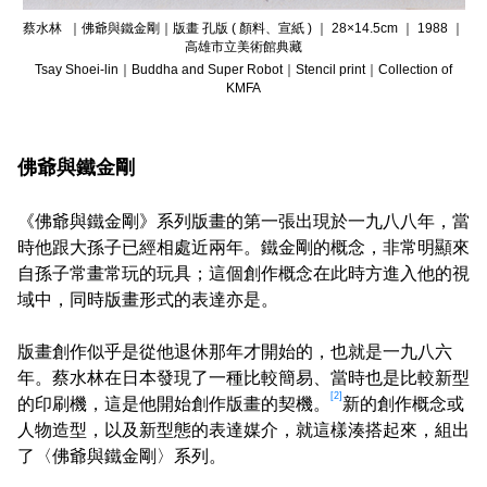
蔡水林 ｜佛爺與鐵金剛｜版畫 孔版 ( 顏料、宣紙 ) ｜ 28×14.5cm ｜ 1988 ｜
高雄市立美術館典藏
Tsay Shoei-lin｜Buddha and Super Robot｜Stencil print｜Collection of
KMFA
佛爺與鐵金剛
《佛爺與鐵金剛》系列版畫的第一張出現於一九八八年，當
時他跟大孫子已經相處近兩年。鐵金剛的概念，非常明顯來
自孫子常畫常玩的玩具；這個創作概念在此時方進入他的視
域中，同時版畫形式的表達亦是。
版畫創作似乎是從他退休那年才開始的，也就是一九八六
年。蔡水林在日本發現了一種比較簡易、當時也是比較新型
[2]
的印刷機，這是他開始創作版畫的契機。
新的創作概念或
人物造型，以及新型態的表達媒介，就這樣湊搭起來，組出
了〈佛爺與鐵金剛〉系列。