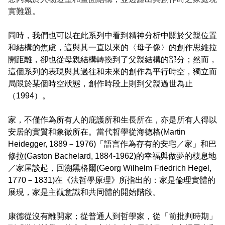
實難題。
同時，我們也可以在此系列中看到精神分析中關於父親位置
和結構的焦慮，這與其一直以來的〈母子像〉的創作思維拉
開距離，卻也從母親結構轉換到了父親結構的部分；然而，
這個系列的表現與其過往和未來的創作為平行時空，獨立而
局限於某個時空狀態，創作時段上則到父親過世為止
（1994）。
家，不僅作為所有人的庇護所和生長所在，亦是所有人得以
安居的實質和象徵所在。當代哲學從海德格(Martin
Heidegger, 1889－1976)「語言作為存有的安宅／家」和巴
修拉(Gaston Bachelard, 1884-1962)的幸福與做夢的棲息地
／家屋談起，回溯黑格爾(Georg Wilhelm Friedrich Hegel,
1770－1831)在《法哲學原理》所指出的：家是倫理實體的
展現，家是主觀意識和共同體的開始階段。
康德從沒有離開家；從普通人到哲學家，從「前批判時期」