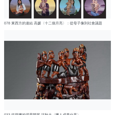
078 東西方的連結 高媛〈十二個月亮〉：從母子像到社會議題
033 從群獵的場景開展 沈秋大〈獵人成果分享〉