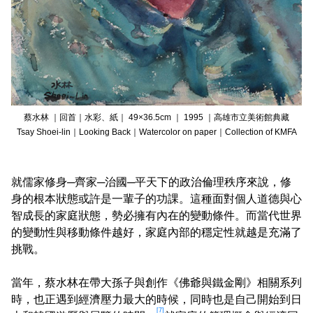
蔡水林 ｜回首｜水彩、紙｜ 49×36.5cm ｜ 1995 ｜高雄市立美術館典藏
Tsay Shoei-lin｜Looking Back｜Watercolor on paper｜Collection of KMFA
就儒家修身─齊家─治國─平天下的政治倫理秩序來說，修
身的根本狀態或許是一輩子的功課。這種面對個人道德與心
智成長的家庭狀態，勢必擁有內在的變動條件。而當代世界
的變動性與移動條件越好，家庭內部的穩定性就越是充滿了
挑戰。
當年，蔡水林在帶大孫子與創作《佛爺與鐵金剛》相關系列
時，也正遇到經濟壓力最大的時候，同時也是自己開始到日
[7]