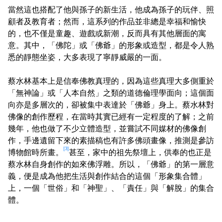
當然這也搭配了他與孫子的新生活，他成為孫子的玩伴、照
顧者及教育者；然而，這系列的作品並非總是幸福和愉快
的，也不僅是童趣、遊戲或新潮，反而具有其他層面的寓
意。其中，「佛陀」或「佛爺」的形象或造型，都是令人熟
悉的靜態坐姿，大多表現了寧靜威嚴的一面。
蔡水林基本上是信奉佛教真理的，因為這些真理大多側重於
「無神論」或「人本自然」之類的道德倫理學面向；這個面
向亦是多層次的，卻被集中表達於「佛爺」身上。蔡水林對
佛像的創作歷程，在當時其實已經有一定程度的了解；之前
幾年，他也做了不少立體造型，並嘗試不同媒材的佛像創
作，手邊遺留下來的素描稿也有許多佛頭畫像，推測是參訪
[3]
博物館時所畫。
甚至，家中的祖先祭壇上，供奉的也正是
蔡水林自身創作的如來佛浮雕。所以，「佛爺」的第一層意
義，便是成為他把生活與創作結合的這個「形象集合體」
上，一個「世俗」和「神聖」、「責任」與「解脫」的集合
體。