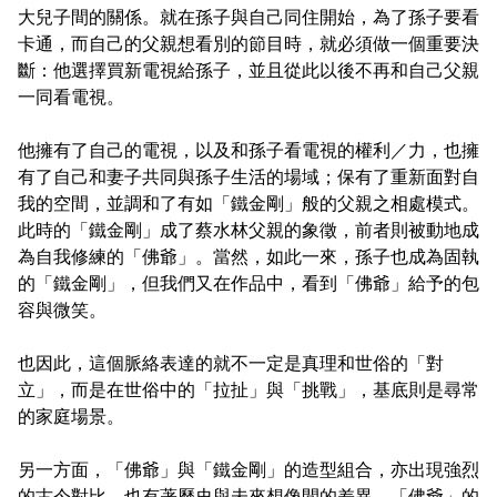
大兒子間的關係。就在孫子與自己同住開始，為了孫子要看
卡通，而自己的父親想看別的節目時，就必須做一個重要決
斷：他選擇買新電視給孫子，並且從此以後不再和自己父親
一同看電視。
他擁有了自己的電視，以及和孫子看電視的權利／力，也擁
有了自己和妻子共同與孫子生活的場域；保有了重新面對自
我的空間，並調和了有如「鐵金剛」般的父親之相處模式。
此時的「鐵金剛」成了蔡水林父親的象徵，前者則被動地成
為自我修練的「佛爺」。當然，如此一來，孫子也成為固執
的「鐵金剛」，但我們又在作品中，看到「佛爺」給予的包
容與微笑。
也因此，這個脈絡表達的就不一定是真理和世俗的「對
立」，而是在世俗中的「拉扯」與「挑戰」，基底則是尋常
的家庭場景。
另一方面，「佛爺」與「鐵金剛」的造型組合，亦出現強烈
的古今對比，也有著歷史與未來想像間的差異。「佛爺」的