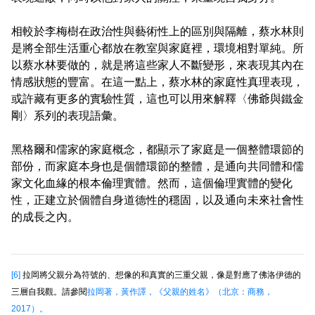
相較於李梅樹在政治性與藝術性上的區別與隔離，蔡水林則
是將全部生活重心都放在教室與家庭裡，環境相對單純。所
以蔡水林要做的，就是將這些家人不斷變形，來表現其內在
情感狀態的豐富。在這一點上，蔡水林的家庭性真理表現，
或許藏有更多的實驗性質，這也可以用來解釋〈佛爺與鐵金
剛〉系列的表現語彙。
黑格爾和儒家的家庭概念，都顯示了家庭是一個整體環節的
部份，而家庭本身也是個體環節的整體，是通向共同體和儒
家文化血緣的根本倫理實體。然而，這個倫理實體的變化
性，正建立於個體自身道德性的穩固，以及通向未來社會性
的成長之內。
[6]
拉岡將父親分為符號的、想像的和真實的三重父親，像是對應了佛洛伊德的
三層自我觀。請參閱
拉岡著，黃作譯，《父親的姓名》（北京：商務，
2017）。