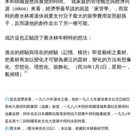
本和韓國遊歷與展覽的時間。
就家庭的管理概念與經濟同
源（oikos）來看，經濟學最早談的就是「家管學」，而當
時的蔡水林甫退休就要支付兒子龐大的留學費用並照顧孫
子，反而讓他的創作走出了另一種可能。
或許這也正驗證了蔡水林年輕時的想法：
過去的經驗與現在的經驗（記憶、模仿）即是藝術之素材。
把素材再加以變化才可變為廣泛的題材，變化的方法有想像
化、空想化、理想化、裝飾化。（民50年1月2日，星期一，
[8]
氣候晴）
[7]
從其資歷來看，一九八六年退休之後，他於一九八七年參加東京台北亞細亞
美術大展得到西畫部（油畫）銀賞，一九八八年則於韓國漢城奥運紀念展得到
油畫金牌，同年也在日本國際自製美術明信片競賽中得到版畫銀賞，一九九○年
是在第十二回韓國美術文化大賞展中得到水彩特選。
[8]
蔡水林，《蔡水林先生日記》，未出版，收藏於水林藝術空間。