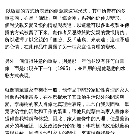
以版畫的方式所表達的側寫或速寫形式，其中所帶有的多
重意涵，亦是「佛爺」與「鐵金剛」系列的延伸與變形。一
個對父親又愛又恨的情感與表達，以這種可以多重複製並傳
播的方式被留了下來。創作者又忌諱於對父親的愛恨情仇，
所以選擇了以父親的「側臉」及「速寫」來表達；這種矛盾
的心情，在此作品中展露了另一種家庭性真理的變形。
另外一個值得注意的重點，則是那一年他並沒有任何自畫
像，而是出現在下一年（1995），並且用的是他熟悉的水
彩方式表現。
就像前輩畫家李梅樹一般，他作品中關於家庭性真理的家人
肖像系列相當多，在在都揭示了其政治生活以外的閒適與
愛。李梅樹的家人肖像之真理性表達，非常自我與固執，畢
竟政治性的活動和工作的繁重，讓他只能藉由為家人畫像來
獲得自我補償和休憩。因此，家人畫像中的真理，便是藝術
身分的再確認，以及政治身分的剝離；李梅樹將政治以藝術
表現遮蔽，同時以他對家人的關注，來重現自我身分。