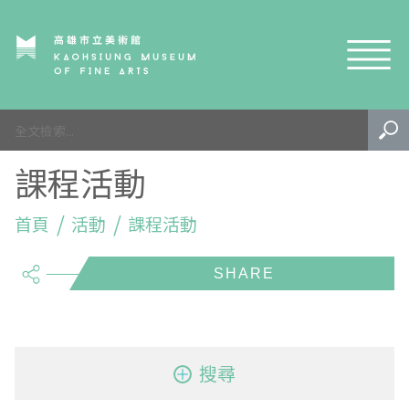
網站導覽
園區
課程活動
生態
內惟埤簡史
活動
首頁
生態公園
鳥類
活動
課程活動
share
藝術
規劃歷程
植物
課程活動
學習
遊園注意事項
昆蟲及節肢動物
生態導覽
戶外藝術
園區特色地圖
兩棲爬行類
生態志工
專案成果
搜尋
EN
TW
內惟藝術中心
其他
藝術市集
影音專區
泛南島藝術祭-水系植物生態復甦計畫