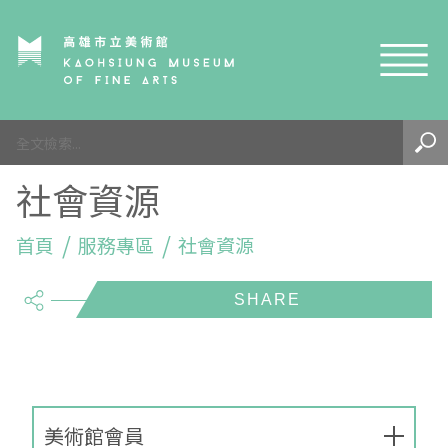
網站導覽
最新訊息
社會資源
參觀資訊
展覽與活動
首頁
參觀須知
服務專區
社會資源
share
典藏與研究
環境介紹
展覽資訊
開館時間
線上藝廊
導覽及服務
活動資訊
典藏
參觀票價與須知
高美館
關於我們
藝術之旅
徵件辦法
研究資源
藝術閱聽
交通資訊
兒童美術館
高美館
典藏查詢
美術館會員
研究出版
線上展覽
高美館
藝術生態園區
兒童美術館
高美書屋
精選典藏
藝術認證 / 百夜默讀 / 高雄ART青
雄雄藝見你│Podcast