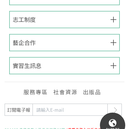
EN
TW
線上學習
AR/VR體驗
兒童美術館
無障礙服務專區
三秌茶屋
典藏圖檔申請
南島當代記憶工程
系列出版
時代之聲│Podcasts
珍珠—南方視野的女性藝術
關於高美館/年報
志工制度
線上學習資源
藝術生態園區
易讀手冊
Pasadena
視覺藝術影像資料庫
線上書
典藏賞析│Podcasts
多元史觀特藏室二部曲：南方作為衝撞之所
寓懷的行板：劉生容研究展
關於館長
關於兒童美術館
高美之友
Pinkoi 電商平台
視覺影像資料庫│影音紀錄
流於形式—梁任宏個展(1999-2024)
來自大地的祝福— 2019-2020典藏捐贈展
相遇在南方 - 教/學包
組織職掌
藝企合作
藝術認證│高美館館刊
透景線：實境的疊隱與擴張
感知棲所— 關鍵典藏2019-2020
美術資源教室-手作課程
規劃傳承
美術館會員
實習生訊息
百夜藝術默讀│典藏閱讀
民・間
南方作為相遇之所
藝術遊戲號
高美館大事記
合作夥伴
南島當代記憶工程│資料庫
2022高雄獎
感動兔 高美特展
畫想想‧想畫畫
服務專區
社會資源
出版品
典藏3D手上Run
2021 TAKAO．台客．南方HUE：李俊賢
感動虎 高美特展
尋寶高雄 - 校園推廣教材
訂閱電子報
2021高雄獎
感動牛 高美特展
南方作為相遇之所
感動鼠 高美特展