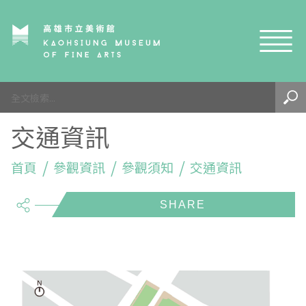
網站導覽
最新訊息
交通資訊
參觀資訊
展覽與活動
首頁
參觀須知
參觀資訊
參觀須知
交通資訊
share
典藏與研究
環境介紹
展覽資訊
開館時間
線上藝廊
導覽及服務
活動資訊
典藏
參觀票價與須知
高美館
關於我們
藝術之旅
徵件辦法
研究資源
藝術閱聽
交通資訊
兒童美術館
高美館
典藏查詢
研究出版
線上展覽
高美館
藝術生態園區
兒童美術館
高美書屋
精選典藏
藝術認證 / 百夜默讀 / 高雄ART青
雄雄藝見你│Podcast