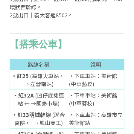
環狀西幹線
。
2號出口│義大客運8502
。
【搭乘公車】
路線名稱
說明
‧紅25
(高雄火車站 ←
‧下車車站：美術館
→ 左營南站)
(中華藝校)
‧紅32A
(凹仔底捷運
‧下車車站：美術館
站 ← →國泰市場)
(中華藝校)
‧紅33明誠幹線
(聯合
‧下車車站：高雄市立
醫院 ← → 鳳山商工)
美術館站