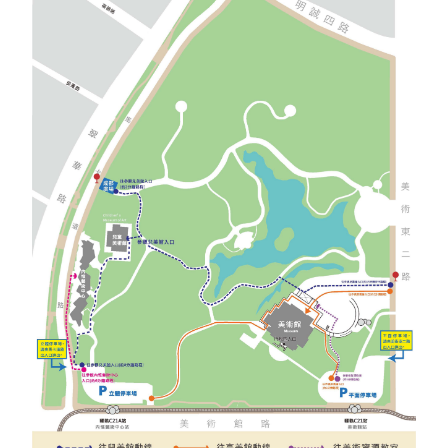
EN
TW
線上學習
AR/VR體驗
兒童美術館
無障礙服務專區
三秌茶屋
典藏圖檔申請
南島當代記憶工程
系列出版
時代之聲│Podcasts
珍珠—南方視野的女性藝術
關於高美館/年報
線上學習資源
藝術生態園區
易讀手冊
Pasadena
視覺藝術影像資料庫
線上書
典藏賞析│Podcasts
多元史觀特藏室二部曲：南方作為衝撞之所
寓懷的行板：劉生容研究展
關於館長
關於兒童美術館
高美之友
Pinkoi 電商平台
視覺影像資料庫│影音紀錄
流於形式—梁任宏個展(1999-2024)
來自大地的祝福— 2019-2020典藏捐贈展
相遇在南方 - 教/學包
組織職掌
藝術認證│高美館館刊
透景線：實境的疊隱與擴張
感知棲所— 關鍵典藏2019-2020
美術資源教室-手作課程
規劃傳承
美術館會員
百夜藝術默讀│典藏閱讀
民・間
南方作為相遇之所
藝術遊戲號
高美館大事記
合作夥伴
南島當代記憶工程│資料庫
2022高雄獎
感動兔 高美特展
畫想想‧想畫畫
典藏3D手上Run
2021 TAKAO．台客．南方HUE：李俊賢
感動虎 高美特展
尋寶高雄 - 校園推廣教材
2021高雄獎
感動牛 高美特展
南方作為相遇之所
感動鼠 高美特展