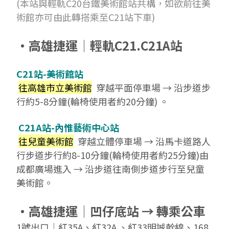
(本站與輕軌C20台鐵美術館站共構，如欲前往美
術館亦可由此轉搭乘至C21站下車)
‧高雄捷運│輕軌C21.C21A站
C21站-美術館站
往高雄市立美術館
穿越平面停車場 → 沿步道步
行約5-8分鐘(輪椅使用者約20分鐘) 。
C21A站-內惟藝術中心站
往兒童美術館
穿越立體停車場 → 沿馬卡道路人
行步道步行約8-10分鐘(輪椅使用者約25分鐘)由
成都廣場進入
→ 沿步道往南側步道步行至兒童
美術館
。
‧高雄捷運│凹仔底站 → 轉乘公車
1號出口
│
紅35A、紅32A 、紅33明誠幹線、168