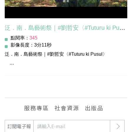
-
#高雄市立美術館 #高美館 #泛南島藝術祭
泛．南．島藝術祭｜#劉哲安〈#Tuturu ki Pusul〉
#PanAustroNesianArtsFestival
點閱率：
345
影像長度：3分11秒
泛．南．島藝術祭｜#劉哲安〈#Tuturu ki Pusul〉
相較於木頭，竹子是台灣相對容易取得的建材，藝術家劉哲
安特別選用 #長枝竹，而作品中出現的大量三角形結構，因
能夠讓裝置更加穩固，此技法也時常出現在許多建築上，希
望藉由作品，讓台灣人更加了解自身、來自在地的 #南島文
服務專區
社會資源
出版品
化。
訂閱電子報