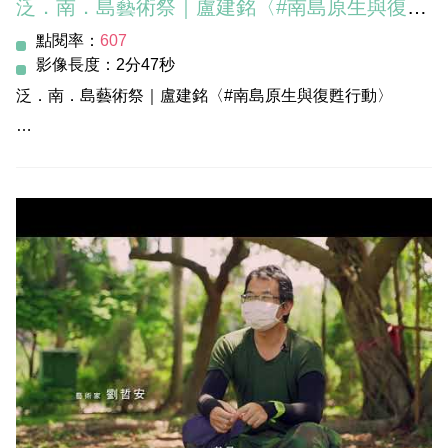
泛．南．島藝術祭｜盧建銘〈#南島原生與復甦行動〉
點閱率：
607
影像長度：2分47秒
泛．南．島藝術祭｜盧建銘〈#南島原生與復甦行動〉
高美館所在的內惟埤生態園區，在過去 #銀合歡 大量繁
殖，阻斷了原生的物種。藝術家盧建銘自2006年起就著手
進行「#南島生態園區」的設計與復甦，在老師的悉心照料
之下，植物欣欣向榮，也得以永續發展。此計畫也混融了建
築與原民學科的教育課程，將此創作模式結合美術教育。
-
展覽時間｜2021年7月17日至11月14日
展覽地點｜高美館101-104展覽室 / 戶外園區
官網介紹｜https://ppt.cc/f9wqEx