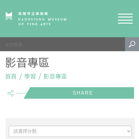
網站導覽
園區
影音專區
生態
內惟埤簡史
活動
首頁
生態公園
鳥類
學習
影音專區
share
藝術
規劃歷程
植物
課程活動
學習
遊園注意事項
昆蟲及節肢動物
生態導覽
戶外藝術
園區特色地圖
兩棲爬行類
生態志工
專案成果
EN
TW
內惟藝術中心
其他
藝術市集
影音專區
泛南島藝術祭-水系植物生態復甦計畫