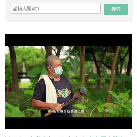
交通資訊
請領來入厝-高美館園區領角鴞環境教育計畫
交通資訊
輕軌資訊