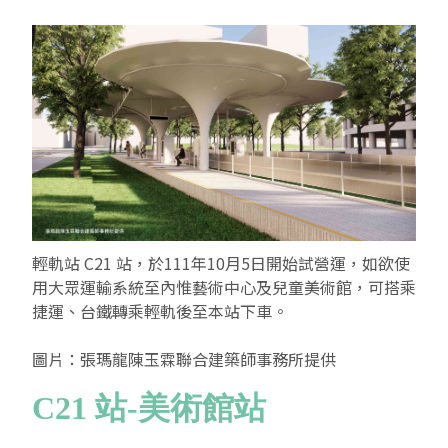
交通資訊
請領來入厝-高美館園區領角鴞環境教育計畫
交通資訊
輕軌資訊
輕軌站 C21 站，
於111年10月5日開始試營運，
如欲使
用大眾運輸系統至內惟藝術中心及兒童美術館，可搭乘
捷運、台鐵轉乘輕軌後至本站下車。
圖片：張瑪龍陳玉霖聯合建築師事務所提供
C21 站-美術館站