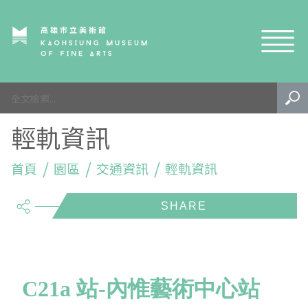
網站導覽
園區
輕軌資訊
生態
內惟埤簡史
活動
首頁
生態公園
鳥類
園區
交通資訊
輕軌資訊
share
藝術
規劃歷程
植物
課程活動
學習
遊園注意事項
昆蟲及節肢動物
生態導覽
戶外藝術
園區特色地圖
兩棲爬行類
生態志工
專案成果
C21a 站-內惟藝術中心站
EN
TW
內惟藝術中心
其他
藝術市集
影音專區
泛南島藝術祭-水系植物生態復甦計畫