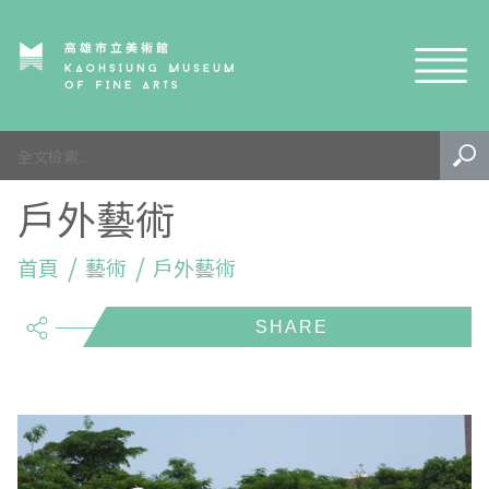
網站導覽
園區
戶外藝術
生態
內惟埤簡史
活動
首頁
生態公園
鳥類
藝術
戶外藝術
share
藝術
規劃歷程
植物
課程活動
學習
遊園注意事項
昆蟲及節肢動物
生態導覽
戶外藝術
園區特色地圖
兩棲爬行類
生態志工
專案成果
EN
TW
內惟藝術中心
其他
藝術市集
影音專區
泛南島藝術祭-水系植物生態復甦計畫