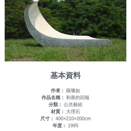
交通資訊
請領來入厝-高美館園區領角鴞環境教育計畫
交通資訊
輕軌資訊
基本資料
作者：
薩璨如
作品名稱：
和善的回報
分類：
公共藝術
材質：
大理石
尺寸：
400×210×200cm
年度：
1995