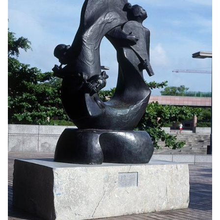
交通資訊
請領來入厝-高美館園區領角鴞環境教育計畫
交通資訊
輕軌資訊