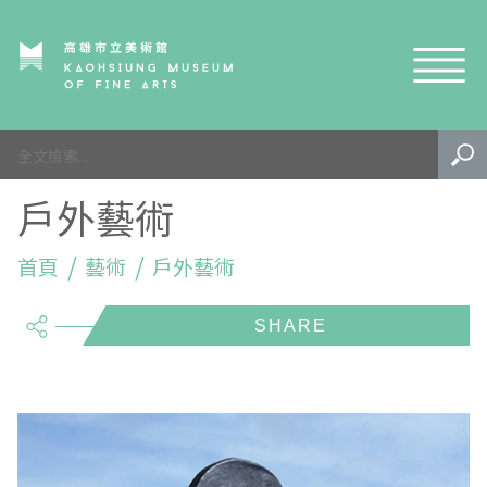
網站導覽
園區
戶外藝術
生態
內惟埤簡史
活動
首頁
生態公園
鳥類
藝術
戶外藝術
share
藝術
規劃歷程
植物
課程活動
學習
遊園注意事項
昆蟲及節肢動物
生態導覽
戶外藝術
園區特色地圖
兩棲爬行類
生態志工
專案成果
EN
TW
內惟藝術中心
其他
藝術市集
影音專區
泛南島藝術祭-水系植物生態復甦計畫