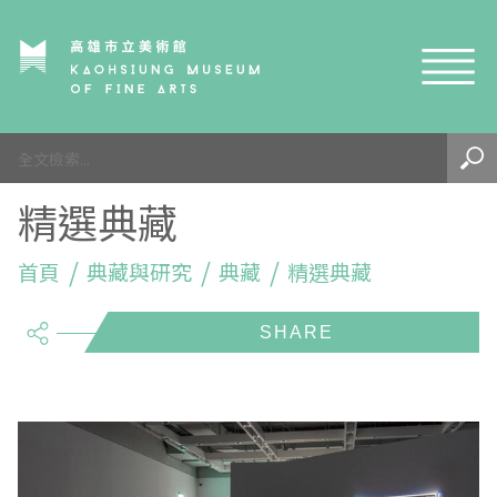
網站導覽
最新訊息
精選典藏
參觀資訊
展覽與活動
首頁
參觀須知
典藏與研究
典藏
精選典藏
share
典藏與研究
環境介紹
展覽資訊
開館時間
線上藝廊
導覽及服務
活動資訊
典藏
參觀票價與須知
高美館
關於我們
藝術之旅
徵件辦法
研究資源
藝術閱聽
交通資訊
兒童美術館
高美館
典藏查詢
研究出版
線上展覽
高美館
藝術生態園區
兒童美術館
高美書屋
精選典藏
藝術認證 / 百夜默讀 / 高雄ART青
雄雄藝見你│Podcast