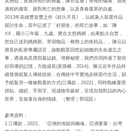
其抱怨，透過與他們的相處，陳云度過了喪母的傷痛、成長
過程的傷害、面對死亡的想像，以及青春孤單的自處。
2013年高雄獎首獎之作《好久不見》，以紙紮人裝置作品
探討生命，其中記述了「好朋友」的死亡故事，如「陳
XX，國小三年級，九歲。實在太想媽媽，結果點火自焚，
把自己送到媽媽那。寄宿物品：椅墊上的焦枯品」。陳云以
擅長的私密專屬語言，啟動觀眾回想起細微的生命遺忘之
事，透過為其撰寫墓誌銘、埋葬秘密，我們共同跨過了那些
好與壞的記憶，方能成長(黃孫權，2014)。陳云近年作品持
續發展紙紮人傳統技術，在傳統中平實地反映當代生活，賦
予紙紮另一種被觀看的方式(江珮歆，2022)，同時熟練運用
拼貼、縫紉、手寫字、現成物等媒材，呈現自我對話的內心
世界，安放著自身的情緒。（整理｜郭冠廷）
參考資料：
1.江珮歆，2022。「亞洲的地獄與幽魂」亞洲要塞：台灣