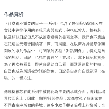
2019 奔‧月—劉國松
作品賞析
〈什麼都不重要的日子──系列〉包含了幾個藝術家陳云在
實踐中往復使用的表現元素與形式，包括紙紮人、棉被芯，
以及類似日記但又不成篇章邏輯的書寫文字。我們也不應該
忘記這些元素皆圍繞著「床」而展開。在以床為具體形像而
開展的系列作品中，可閱讀到各種「對話關係」，特別是自
我的對話。日記，也指向曾經的「在場」。寫下日記其實是
為了再次被看見，即使僅是給自己看，而透過這樣的翻轉，
自己也成為所謂被對話的對象。日記是自身向自我顯現（在
場）的一種方法。
傳統棉被芯在此系列中被轉化為主要的承載介面，將對話場
景拉回床上；因此，翻開/閱其作品，就像窺視了藝術家在
不同夜晚中所做的夢境，這多少給予觀者倫理上的快感，也