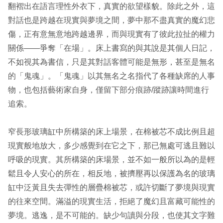
翻褶出在語言理性外衣下，真實的欲望樣貌。除此之外，這
對話也是跨越在現實與夢境之間，夢中那不盡真實的魔幻悲
傷，正有意無意地跨越邊界，而與現實有了彼此拉扯的權力
關係——爭奪「在場」。床上書寫的與其說是其個人日記，
不如視其為書信，只是其對話客體可能是無形，甚至是無名
的「鬼魂」。「鬼魂」以其無名之名指代了各種缺席的人事
物，也包括藝術家自身，僅留下部分痕跡/蹤跡讓時間進行
追索。
窄長形玻璃缸中所構築的床上場景，在棉被芯不成比例且超
現實般地放大，多少感覺到在它之下，那已無處可逃且難以
呼吸的現實。其所構築的床場景，並不如一般所以為的是輕
鬆且令人安心的所在，相反地，被擠壓再以保護為名的玻璃
缸中泛黃且失去彈性的層疊棉被芯，或許切斷了夢境與現實
的往來空間。滿溢的現實生活，拒絕了魔幻且富藏可能性的
夢境。逃逸，是不可能的。缺少句讀與分段，也使其文字難