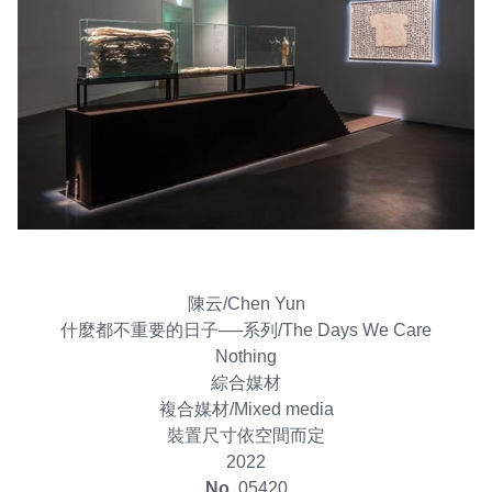
EN
TW
線上學習
AR/VR體驗
兒童美術館
無障礙服務專區
三秌茶屋
典藏圖檔申請
南島當代記憶工程
系列出版
時代之聲│Podcasts
珍珠—南方視野的女性藝術
關於高美館/年報
線上學習資源
藝術生態園區
易讀手冊
Pasadena
視覺藝術影像資料庫
線上書
典藏賞析│Podcasts
多元史觀特藏室二部曲：南方作為衝撞之所
寓懷的行板：劉生容研究展
關於館長
關於兒童美術館
高美之友
Pinkoi 電商平台
視覺影像資料庫│影音紀錄
流於形式—梁任宏個展(1999-2024)
來自大地的祝福— 2019-2020典藏捐贈展
相遇在南方 - 教/學包
組織職掌
藝術認證│高美館館刊
透景線：實境的疊隱與擴張
感知棲所— 關鍵典藏2019-2020
美術資源教室-手作課程
規劃傳承
美術館會員
百夜藝術默讀│典藏閱讀
民・間
南方作為相遇之所
藝術遊戲號
高美館大事記
合作夥伴
陳云/Chen Yun
南島當代記憶工程│資料庫
2022高雄獎
感動兔 高美特展
畫想想‧想畫畫
什麼都不重要的日子──系列/The Days We Care
Nothing
典藏3D手上Run
2021 TAKAO．台客．南方HUE：李俊賢
感動虎 高美特展
尋寶高雄 - 校園推廣教材
綜合媒材
複合媒材/Mixed media
2021高雄獎
感動牛 高美特展
裝置尺寸依空間而定
2022
南方作為相遇之所
感動鼠 高美特展
No.
05420