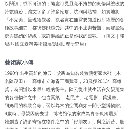
以閱讀，或不可讀的；隨處可見且毫不掩飾的刪修與塗改的
符號痕跡，讓文字多了許多疙瘩、坑洞與貼補，如實地將
「不完美」呈現給觀者。觀者實在無需要知道她所經歷的各
種故事細節，都彷佛能感受到其中的不適與苦難，而那些綑
綁與縫紉的絲線，或許纏繞的正是你我的靈魂。（撰文｜賴
駿杰 國立臺灣美術館展覽組助理研究員）
藝術家小傳
1990年出生高雄的陳云，父親為知名裝置藝術家木殘（本
名陳茂田），高雄市立海青工商肄業，23歲獲2013年高雄
獎，為開辦以來最年輕的得主。陳云從小就生活在父親蒐集
的各種物件之中，包含冥紙、 老照片、老電影、舊漫畫、
阿媽用的梳妝台等，習以為常的空間猶如一間小型博物館。
9歲時，母親因病去世，博物館似的家成為青春孤獨居所，
她創造了許多寄宿在物件之中的「好朋友」，與之訴苦、聽