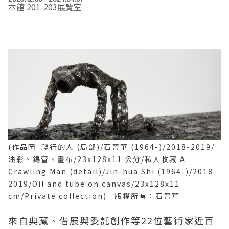
本館 201-203展覽室
EN
TW
線上學習
AR/VR體驗
兒童美術館
無障礙服務專區
三秌茶屋
典藏圖檔申請
南島當代記憶工程
系列出版
時代之聲│Podcasts
珍珠—南方視野的女性藝術
關於高美館/年報
線上學習資源
藝術生態園區
易讀手冊
Pasadena
視覺藝術影像資料庫
線上書
典藏賞析│Podcasts
多元史觀特藏室二部曲：南方作為衝撞之所
寓懷的行板：劉生容研究展
關於館長
關於兒童美術館
高美之友
Pinkoi 電商平台
視覺影像資料庫│影音紀錄
流於形式—梁任宏個展(1999-2024)
來自大地的祝福— 2019-2020典藏捐贈展
相遇在南方 - 教/學包
組織職掌
藝術認證│高美館館刊
透景線：實境的疊隱與擴張
感知棲所— 關鍵典藏2019-2020
美術資源教室-手作課程
規劃傳承
美術館會員
百夜藝術默讀│典藏閱讀
民・間
南方作為相遇之所
藝術遊戲號
高美館大事記
合作夥伴
南島當代記憶工程│資料庫
2022高雄獎
感動兔 高美特展
畫想想‧想畫畫
(作品圖 爬行的人 (局部)/石晉華 (1964-)/2018-2019/
油彩、錫管、畫布/23x128x11 公分/私人收藏 A
典藏3D手上Run
2021 TAKAO．台客．南方HUE：李俊賢
感動虎 高美特展
尋寶高雄 - 校園推廣教材
Crawling Man (detail)/Jin-hua Shi (1964-)/2018-
2019/Oil and tube on canvas/23x128x11
2021高雄獎
感動牛 高美特展
cm/Private collection) 版權所有：石晉華
來自典藏、借展與委託創作等22位藝術家近百
南方作為相遇之所
感動鼠 高美特展