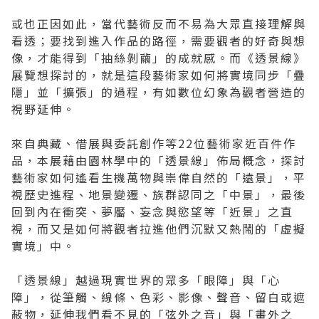
或也正因如此，當代藝術反而不易為大眾直接理解與
看透；要找到進入作品的路徑，需要觀者的好奇與想
像，才能得到「抽絲剝繭」的成就感。而《透景線》
展覽想探討的，就是這段藝術家如何將實境同步「疊
隱」並「擴張」的過程，有如數位幻象為觀者營造的
視野延伸。
來自典藏、借展與委託創作等22位藝術家近百件作
品，本展藉由園林學中的「透景線」佈局概念，探討
藝術家如何遙看生機萬物與崇偉自然的「遠景」，平
視歷史進程、地景變遷、族群認同之「中景」，最後
回到內在衝突、夢靨、妄念與慾望等「近景」之直
視，而又是如何將觀者拉進他們沉默又熱鬧的「虛擬
實境」中。
「透景線」越過現實世界的眾多「眼障」與「心
障」，從筆觸、線條、色彩、影像、聲音、留白或遮
蔽物，延伸我們看不見的「弦外之音」與「畫外之