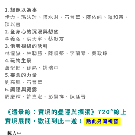
1.
想像以為事
伊命‧瑪法琉、陳水財、石晉華、陳依純、鍾和憲、
陳以書
2.
全身心的沉浸與想望
李義弘、洪天宇、蔡獻友
3.
他者視線的誘引
林惺嶽、林聰勝、陳順築、李蘭琴、吳政璋
4.
玩物生景
蕭聖健、徐熱、姚瑞中
5.
妄念的力量
劉高興、石晉華
6.
顯隱與藏露
周慶輝、許嘉宏、彭賢祥、陳廷晉
《透景線：實境的疊隱與擴張》720°線上
實境展間，歡迎到此一遊！
點此另開視窗