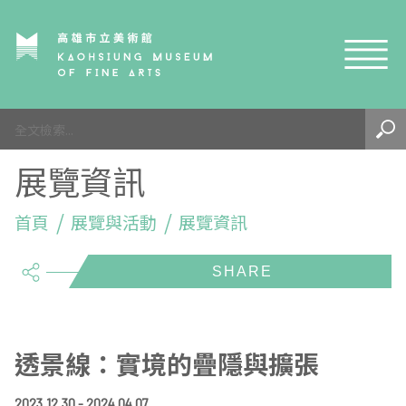
網站導覽
最新訊息
展覽資訊
參觀資訊
展覽與活動
首頁
參觀須知
展覽與活動
展覽資訊
share
典藏與研究
環境介紹
展覽資訊
開館時間
線上藝廊
導覽及服務
活動資訊
典藏
參觀票價與須知
高美館
關於我們
藝術之旅
徵件辦法
研究資源
藝術閱聽
交通資訊
兒童美術館
高美館
典藏查詢
透景線：實境的疊隱與擴張
研究出版
線上展覽
高美館
藝術生態園區
兒童美術館
高美書屋
精選典藏
藝術認證 / 百夜默讀 / 高雄ART青
雄雄藝見你│Podcast
2023.12.30 - 2024.04.07