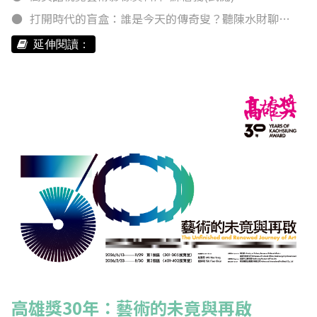
打開時代的盲盒：誰是今天的傳奇叟？聽陳水財聊台灣1992
延伸閱讀：
高雄獎30年：藝術的未竟與再啟