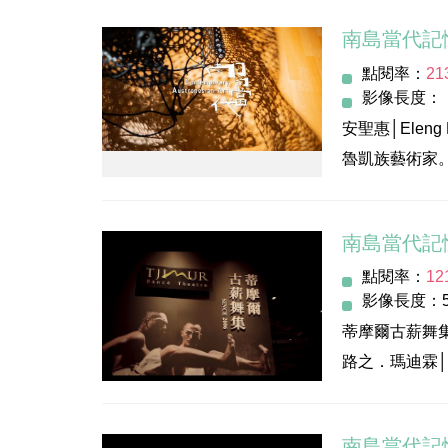
術與圖像，展
南島當代記
指導單位：文
點閱率：
21
主辦/執行單
影像長度：
發 行 人：李
安聖惠│Eleng L
執行監督：羅
魯凱族藝術家
策劃執行：柏
令人咀嚼再三
影像製作：伏
導 演：黃繼賢
南島當代記
彼勇．依斯瑪哈單│
點閱率：
12
布農族獨立策展人
影像長度：5
(Goldsmith
蒂摩爾古薪舞
路之．瑪迪霖
巴魯．瑪迪霖
南島當代記