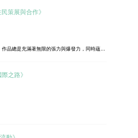
住民策展與合作》
。作品總是充滿著無限的張力與爆發力，同時蘊藏
術家！
國際之路》
究中心策展學博士（2020）；英國倫敦大學金匠學院
的流動》