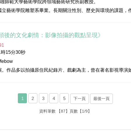
高雄師範大學藝術學院跨領域藝術研究所副教授。
楞‧巴瓦瓦隆
國立藝術學院雕塑系畢業。長期關注性別、歷史與環境的課題，
美點子影視廣告
於2016年獲得國家文藝獎，近年持續關注生態環境議題，並以
豐沛能量。
頭後的文化劇情：影像拍攝的觀點呈現》
化部&高雄市立美術館
91
化部
時15分30秒
位：高雄市立美術館
Mebow
玉玲
演。作品多以拍攝原住民紀錄片、戲劇為主，曾在著名影視導演
潔尹
澳金岳部落尋根，首度自行編導原住民電影《不一樣的月光》。
楞‧巴瓦瓦隆
影節「百萬首獎」等五項大獎，也跨域與國外藝術家聯合創作南島
美點子影視廣告
原民文化，促進國際交流」獲總統頒發第23屆台灣十大傑出女青
1
2
3
4
5
下一頁
最後一頁
資料筆數
【87】
頁數
【1/9】
化部
化部&高雄市立美術館
位：高雄市立美術館