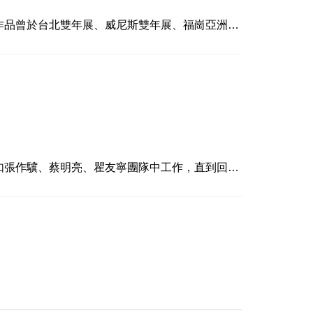
作品曾於台北雙年展、威尼斯雙年展、福崗亞洲三
藝術做為人文與自然的中介，展現藝術形態的多樣可
如張作驥、蔡明亮、瞿友寧團隊中工作，直到回到
第二部作品《只要我長大》則以清新幽默的真實風
民族攝影作品。2016年旅法至西帖藝術村駐村創
年。