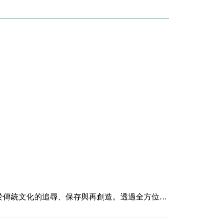
: nita@kmfa.gov.tw @高雄市立美術館藝術影
於傳統文化的追尋、保存與再創造。透過全方位的
傳統與當代之間的美學反思，悠游於族群過往的藝