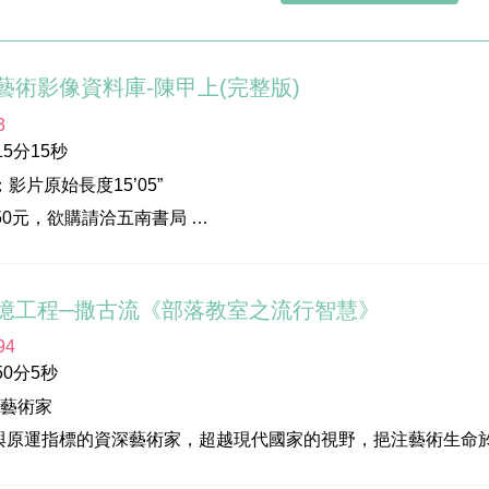
藝術影像資料庫-陳甲上(完整版)
3
5分15秒
；影片原始長度15’05”
50元，欲購請洽五南書局
NTD1800，詳情請洽:高雄市立美術館07-5550331#289 或email
憶工程─撒古流《部落教室之流行智慧》
94
0分5秒
族藝術家
與原運指標的資深藝術家，超越現代國家的視野，挹注藝術生命
，不拘泥於任何領域，創立部落學校，展現文化自覺。創作穿梭