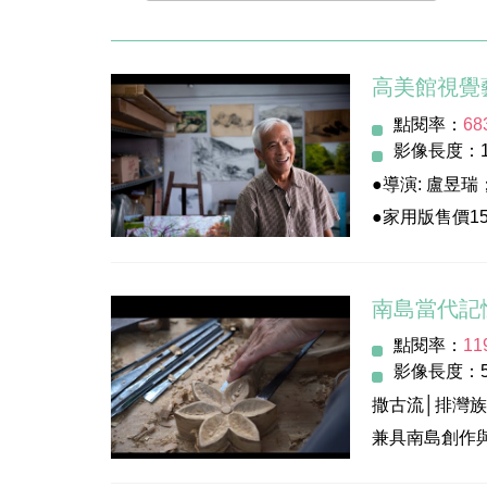
高美館視覺
點閱率：
68
影像長度：1
●導演: 盧昱瑞
●家用版售價1
●完整公播版影片:
像資料庫
南島當代記
點閱率：
11
影像長度：5
撒古流│排灣
兼具南島創作
藝術社會實踐