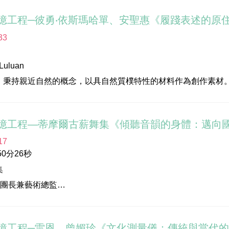
現多重藝術能力與當代社會的省思。
憶工程─彼勇‧依斯瑪哈單、安聖惠《履踐表述的原
化部
33
位：高雄市立美術館
玉玲
uluan
潔尹
。秉持親近自然的概念，以具自然質樸特性的材料作為創作素材
楞‧巴瓦瓦隆
、餘韻無窮的深邃意境；為近年來備受台灣與國際肯定的當代藝
地影像拍攝有限公司
憶工程—蒂摩爾古薪舞集《傾聽音韻的身體：邁向
Biung Ismahasan
17
，英國艾塞克斯大學(University of Essex）策展學研
0分26秒
s, University of London）文化政策、關係與外交碩士（2014）。
集
│團長兼藝術總監
│編舞家暨舞蹈總監
憶工程─雷恩、曾媚珍《文化測量儀：傳統與當代