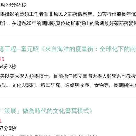
時33分45秒
位：高雄市立美術館
地影像拍攝有限公司
自學攝影的藍領工作者暨非原民之部落觀察者。如苦行僧般長年
玉玲
實作，在超過20年的期間觀察位於屏東深山的魯凱族好茶部落變
潔尹
到的文化轉折等細節，成為高美館與雄獅美術共同出版的專書《S
楞‧巴瓦瓦隆
美點子影視廣告
憶工程─童元昭《來自海洋的度量衡：全球化下的
15
位：高雄市立美術館
4分2秒
玉玲
化部&高雄市立美術館
南美以美大學人類學博士。目前擔任國立臺灣大學人類學系副教
潔尹
族誌、文化與認同、移民研究、通婚與收養、食物等。長期關注
楞‧巴瓦瓦隆
美點子影視廣告
化部
「策展」做為時代的文化書寫模式》
位：高雄市立美術館
1
玉玲
化部&高雄市立美術館
7分6秒
潔尹