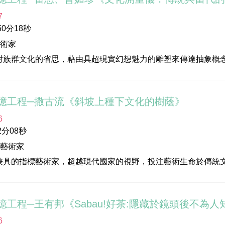
即「三地門」之意，是排灣族文化根據地。「古薪」，即是以古
7
排灣族傳統樂舞、向耆老學習與行走原鄉地區」的田野精神，融
0分18秒
擴展臺灣及國際之合作交流，透過不同領域之合作、跨部落人才
藝術家
的新百合。
對族群文化的省思，藉由具超現實幻想魅力的雕塑來傳達抽象概
境，體現了三度空間的立體雕塑是雷恩創作集大成的形式，結合
化部
的態度。
位：高雄市立美術館
憶工程─撒古流《斜坡上種下文化的樹蔭》
玉玲
6
策展人
潔尹
分08秒
美術館副研究員，現為獨立策展人；長期研究南島當代藝術，研
‧巴瓦瓦隆
族藝術家
地影像拍攝有限公司
兼具的指標藝術家，超越現代國家的視野，投注藝術生命於傳統
化部
泥於任何領域，創立部落學校，展現文化自覺。創作穿梭傳統與
位：高雄市立美術館
藝術能力與當代社會的省思。
玉玲
憶工程─王有邦《Sabau!好茶:隱藏於鏡頭後不為
潔尹
6
化部
楞‧巴瓦瓦隆