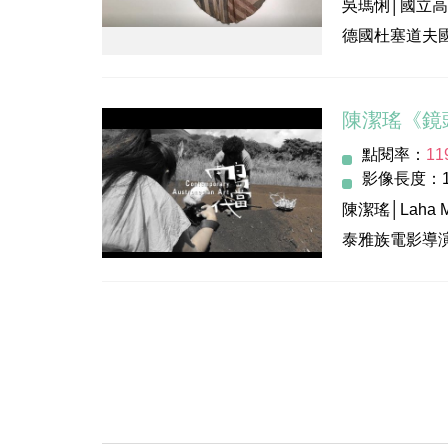
吳瑪悧│國立
策劃執行：柏
德國杜塞道夫
影像製作：玩
年展等展出。
導 演：李訓
能與藝術家的
陳潔瑤《鏡
© 2020 文
點閱率：
11
指導單位：文
影像長度：1
主辦/執行單
陳潔瑤│Laha 
發 行 人：李
泰雅族電影導
執行監督：羅
出生地宜蘭南
策劃執行：柏
格獲得台北電
影像製作：玩
作。因「發揚
導 演：李訓
指導單位：文
© 2020 文
主辦/執行單