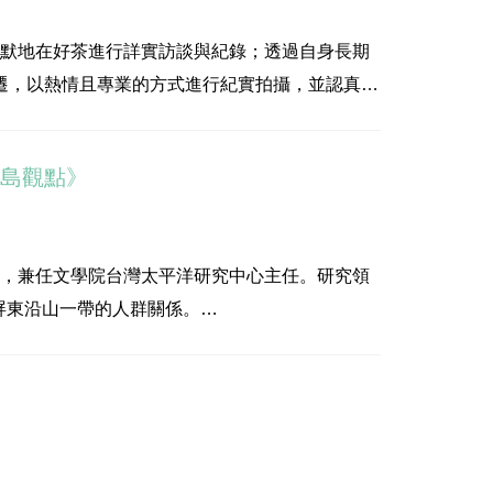
沉默地在好茶進行詳實訪談與紀錄；透過自身長期
遷，以熱情且專業的方式進行紀實拍攝，並認真觀
abau！好茶》中一篇篇生動的文章。指導單位：
南島觀點》
授，兼任文學院台灣太平洋研究中心主任。研究領
屏東沿山一帶的人群關係。