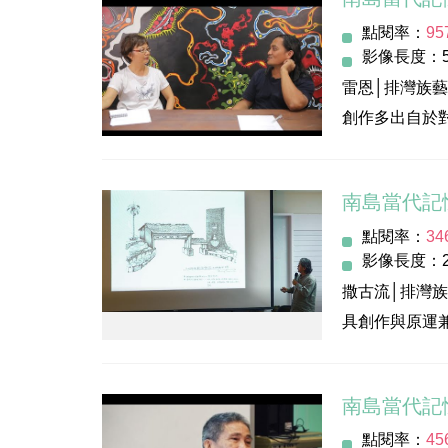
「蒂摩爾」，
點閱率：
95
過「典藏記錄
影像長度：5
美。期以積極
雷恩│排灣族
演藝術團隊中
創作多出自於
傳說之美麗幻
指導單位：文
術家批判自省
主辦/執行單
南島當代記
發 行 人：李
點閱率：
34
曾媚珍│資深
執行監督：羅
影像長度：2
曾任高雄市立
策劃執行：柏楞
撒古流│排灣
影像製作：伏
具創作與原運
指導單位：文
導 演：黃繼賢
會實踐，不拘
主辦/執行單
像，展現多重
發 行 人：李
南島當代記
執行監督：羅
點閱率：
45
指導單位：文
策劃執行：柏