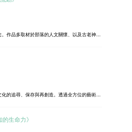
為薪，以傳統文化作為新生命舞蹈的精神糧食，透
合現代肢體符碼來傳達與分享排灣族文化及哲學之
結合及舞蹈藝術種子的培育與回流，開創臺灣在表
念。作品多取材於部落的人文關懷、以及古老神話
藝術及工藝創作實踐美學，傳遞了新世代原住民藝
究領域包含南島當代藝術、台灣美術等。
文化的追尋、保存與再創造。透過全方位的藝術社
當代之間的美學反思，悠游於族群過往的藝術與圖
人知的生命力》