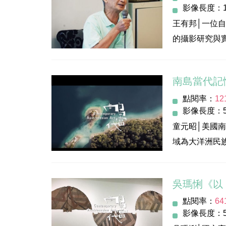
影像長度：1
主辦/執行單
影像製作：伏
王有邦│一位
發 行 人：李
導 演：黃繼賢
的攝影研究與
執行監督：羅
察與筆記所看
策劃執行：柏
文化部
影像製作：玩
南島當代記
導 演：李訓
點閱率：
12
主辦/執行單
影像長度：5
發 行 人：李
© 2020 文
童元昭│美國
執行監督：羅
域為大洋洲民
策劃執行：柏
影像製作：玩
指導單位：文
導 演：李訓
吳瑪悧《以
主辦/執行單
點閱率：
64
發 行 人：李
© 2020 文
影像長度：5
執行監督：羅