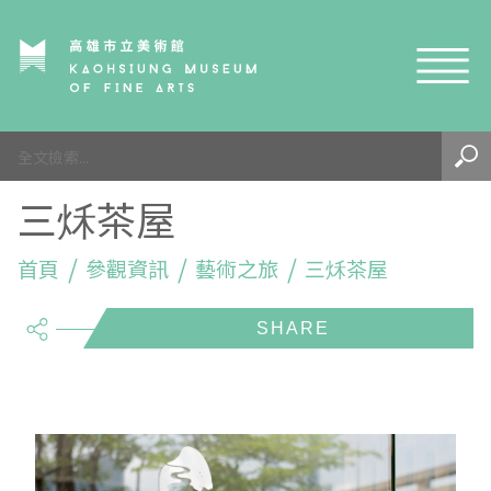
網站導覽
最新訊息
三秌茶屋
參觀資訊
展覽與活動
首頁
參觀須知
參觀資訊
藝術之旅
三秌茶屋
share
典藏與研究
環境介紹
展覽資訊
開館時間
線上藝廊
導覽及服務
活動資訊
典藏
參觀票價與須知
高美館
關於我們
藝術之旅
徵件辦法
研究資源
藝術閱聽
交通資訊
兒童美術館
高美館
典藏查詢
研究出版
線上展覽
高美館
藝術生態園區
兒童美術館
高美書屋
精選典藏
藝術認證 / 百夜默讀 / 高雄ART青
雄雄藝見你│Podcast