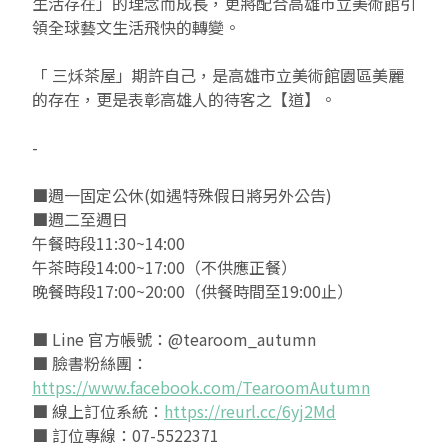
生活存在」的理念而成長，更將配合高雄市立美術館引
領全球藝文生活飛快的轉變。
2019 奔‧月—劉國松
「 三秌茶屋」期許自己，是高雄市立美術館園區美麗
的存在，更是表彰高雄人的待客之【道】。
-
■週一固定公休(如遇特殊假日將另外公告)
■週二至週日
午餐時段11:30~14:00
午茶時段14:00~17:00（不供應正餐）
晚餐時段17:00~20:00（供餐時間至19:00止）
■ Line 官方帳號：@tearoom_autumn
■ 臉書粉絲團：
https://www.facebook.com/TearoomAutumn
■ 線上訂位系統：
https://reurl.cc/6yj2Md
■ 訂位專線：07-5522371