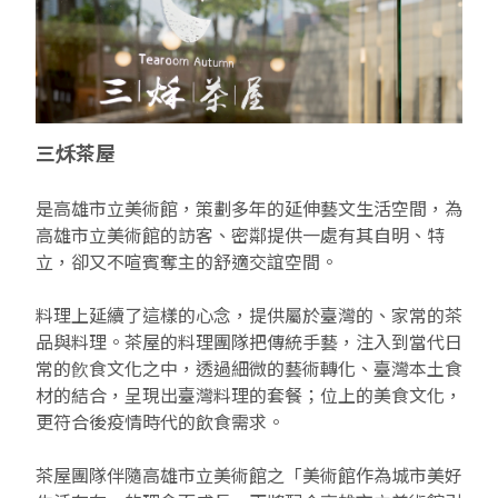
EN
TW
線上學習
AR/VR體驗
兒童美術館
無障礙服務專區
三秌茶屋
典藏圖檔申請
南島當代記憶工程
系列出版
時代之聲│Podcasts
珍珠—南方視野的女性藝術
關於高美館/年報
線上學習資源
藝術生態園區
易讀手冊
Pasadena
視覺藝術影像資料庫
線上書
典藏賞析│Podcasts
多元史觀特藏室二部曲：南方作為衝撞之所
寓懷的行板：劉生容研究展
關於館長
關於兒童美術館
三秌茶屋
高美之友
Pinkoi 電商平台
視覺影像資料庫│影音紀錄
流於形式—梁任宏個展(1999-2024)
來自大地的祝福— 2019-2020典藏捐贈展
相遇在南方 - 教/學包
組織職掌
是高雄市立美術館，策劃多年的延伸藝文生活空間，為
藝術認證│高美館館刊
透景線：實境的疊隱與擴張
感知棲所— 關鍵典藏2019-2020
美術資源教室-手作課程
規劃傳承
美術館會員
高雄市立美術館的訪客、密鄰提供一處有其自明、特
立，卻又不喧賓奪主的舒適交誼空間。
百夜藝術默讀│典藏閱讀
民・間
南方作為相遇之所
藝術遊戲號
高美館大事記
合作夥伴
料理上延續了這樣的心念，提供屬於臺灣的、家常的茶
南島當代記憶工程│資料庫
2022高雄獎
感動兔 高美特展
畫想想‧想畫畫
品與料理。茶屋的料理團隊把傳統手藝，注入到當代日
常的飮食文化之中，透過細微的藝術轉化、臺灣本土食
典藏3D手上Run
2021 TAKAO．台客．南方HUE：李俊賢
感動虎 高美特展
尋寶高雄 - 校園推廣教材
材的結合，呈現出臺灣料理的套餐；位上的美食文化，
更符合後疫情時代的飲食需求。
2021高雄獎
感動牛 高美特展
茶屋團隊伴隨高雄市立美術館之「美術館作為城市美好
南方作為相遇之所
感動鼠 高美特展