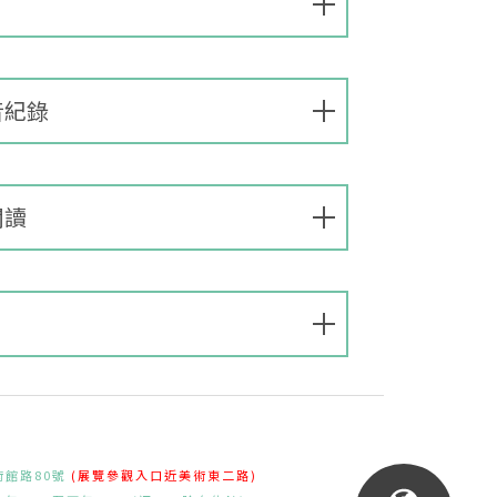
音紀錄
閱讀
術館路80號
(展覽參觀入口近美術東二路)