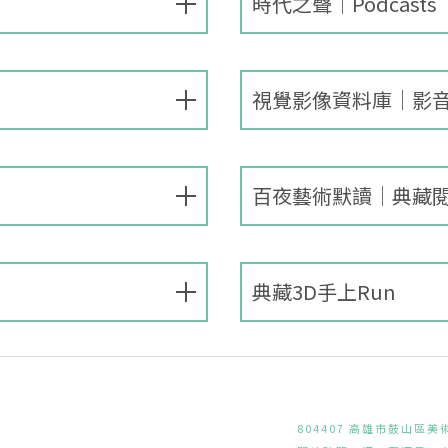
時代之聲│Podcasts
視覺影像資料庫│影
百夜藝術默讀│典藏
典藏3D手上Run
804407 高雄市鼓山區美