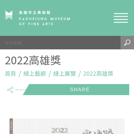
網站導覽
最新訊息
2022高雄獎
參觀資訊
展覽與活動
首頁
參觀須知
線上藝廊
線上展覽
2022高雄獎
share
典藏與研究
環境介紹
展覽資訊
開館時間
線上藝廊
導覽及服務
活動資訊
典藏
參觀票價與須知
高美館
關於我們
藝術之旅
徵件辦法
研究資源
藝術閱聽
交通資訊
兒童美術館
高美館
典藏查詢
研究出版
線上展覽
高美館
藝術生態園區
兒童美術館
高美書屋
精選典藏
藝術認證 / 百夜默讀 / 高雄ART青
雄雄藝見你│Podcast