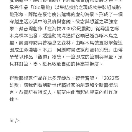
承亮作品「Dio駱駝」以集結撿拾之現成物拼裝組成駱
2019 奔‧月—劉國松
駝形象，踩踏在豪宅廣告建構的虛幻海景。形成了一個
穿越生活沙漠中的貧瘠與富饒、欲念與想望之頑強意
象。蔡咅璟創作「在海拔2000公尺震動」從尋獲之啄
木鳥標本出發，透過動物溝通師召喚已逝赤啄木鳥之
靈，試圖尋訪其曾棲息之森林，由啄木鳥裝置敲擊聲迴
盪成生命殘響。本屆「何創時書法篆刻類特別獎」由傅
瑩瑩以作品「觀道」獲獎，一筆即成的筆劃與墨暈，足
見其對筆、墨、紙具收放自如的極高掌握度。
得獎藝術家作品在此多元綻放，複音齊鳴，「2022高
雄獎」讓我們看到新世代藝術家的創意和全新藝術語
言，恭賀所有得獎人，展望由此而起的豐富的創作旅
途。
hr />