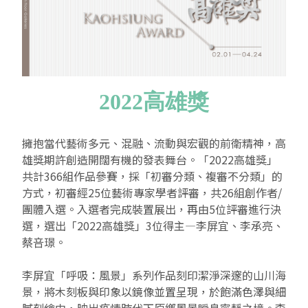
EN
TW
線上學習
AR/VR體驗
兒童美術館
無障礙服務專區
三秌茶屋
典藏圖檔申請
南島當代記憶工程
系列出版
時代之聲│Podcasts
珍珠—南方視野的女性藝術
關於高美館/年報
線上學習資源
藝術生態園區
易讀手冊
Pasadena
視覺藝術影像資料庫
線上書
典藏賞析│Podcasts
多元史觀特藏室二部曲：南方作為衝撞之所
寓懷的行板：劉生容研究展
關於館長
關於兒童美術館
高美之友
Pinkoi 電商平台
視覺影像資料庫│影音紀錄
流於形式—梁任宏個展(1999-2024)
來自大地的祝福— 2019-2020典藏捐贈展
相遇在南方 - 教/學包
組織職掌
2022高雄獎
藝術認證│高美館館刊
透景線：實境的疊隱與擴張
感知棲所— 關鍵典藏2019-2020
美術資源教室-手作課程
規劃傳承
美術館會員
擁抱當代藝術多元、混融、流動與宏觀的前衛精神，高
雄獎期許創造開闊有機的發表舞台。「2022高雄獎」
百夜藝術默讀│典藏閱讀
民・間
南方作為相遇之所
藝術遊戲號
高美館大事記
合作夥伴
共計366組作品參賽，採「初審分類、複審不分類」的
方式，初審經25位藝術專家學者評審，共26組創作者/
南島當代記憶工程│資料庫
2022高雄獎
感動兔 高美特展
畫想想‧想畫畫
團體入選。入選者完成裝置展出，再由5位評審進行決
選，選出「2022高雄獎」3位得主—李屏宜、李承亮、
典藏3D手上Run
2021 TAKAO．台客．南方HUE：李俊賢
感動虎 高美特展
尋寶高雄 - 校園推廣教材
蔡咅璟。
2021高雄獎
感動牛 高美特展
李屏宜「呼吸：風景」系列作品刻印潔淨深邃的山川海
景，將木刻板與印象以鏡像並置呈現，於飽滿色澤與細
南方作為相遇之所
感動鼠 高美特展
膩刻繪中，映出疫情時代下原鄉風景瞬息寧靜之境。李