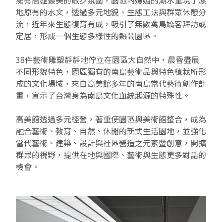
地原有的水文，透過多元地貌、生態工法與群眾休憩分
2019 奔‧月—劉國松
流，近年來生態復育有成，吸引了無數禽鳥嬌客拜訪或
定居，形成一個生態多樣性的熱鬧園區。
38件藝術雕塑靜靜地佇立在園區大自然中，晨昏盡展
不同形貌特色，園區獨有的南島藝術品與特色植栽所形
成的文化場域，來自高美館多年的南島當代藝術創作計
畫，宣示了台灣身為南島文化血統起源的特殊性。
高美館透過多元經營，著重使園區與美術館整合，成為
融合藝術、教育、自然、休閒的新式生活園地，並強化
當代藝術、建築、設計與社區營造之元素暨創意，開擴
群眾的視野，提供在地與國際、藝術與生態更多對話的
機會。