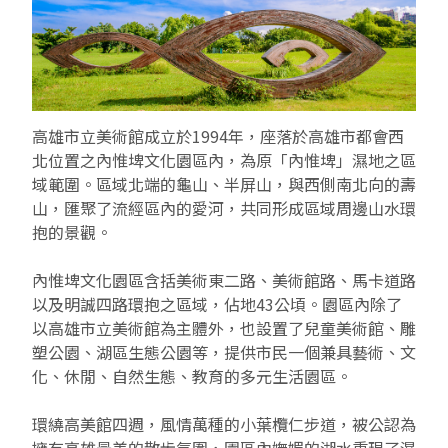
EN
TW
線上學習
AR/VR體驗
兒童美術館
無障礙服務專區
三秌茶屋
典藏圖檔申請
南島當代記憶工程
系列出版
時代之聲│Podcasts
珍珠—南方視野的女性藝術
關於高美館/年報
線上學習資源
藝術生態園區
易讀手冊
Pasadena
視覺藝術影像資料庫
線上書
典藏賞析│Podcasts
多元史觀特藏室二部曲：南方作為衝撞之所
寓懷的行板：劉生容研究展
關於館長
關於兒童美術館
高雄市立美術館成立於1994年，座落於高雄市都會西
高美之友
Pinkoi 電商平台
視覺影像資料庫│影音紀錄
流於形式—梁任宏個展(1999-2024)
來自大地的祝福— 2019-2020典藏捐贈展
相遇在南方 - 教/學包
組織職掌
北位置之內惟埤文化園區內，為原「內惟埤」濕地之區
域範圍。區域北端的龜山、半屏山，與西側南北向的壽
藝術認證│高美館館刊
透景線：實境的疊隱與擴張
感知棲所— 關鍵典藏2019-2020
美術資源教室-手作課程
規劃傳承
美術館會員
山，匯聚了流經區內的愛河，共同形成區域周邊山水環
抱的景觀。
百夜藝術默讀│典藏閱讀
民・間
南方作為相遇之所
藝術遊戲號
高美館大事記
合作夥伴
內惟埤文化園區含括美術東二路、美術館路、馬卡道路
南島當代記憶工程│資料庫
2022高雄獎
感動兔 高美特展
畫想想‧想畫畫
以及明誠四路環抱之區域，佔地43公頃。園區內除了
以高雄市立美術館為主體外，也設置了兒童美術館、雕
典藏3D手上Run
2021 TAKAO．台客．南方HUE：李俊賢
感動虎 高美特展
尋寶高雄 - 校園推廣教材
塑公園、湖區生態公園等，提供市民一個兼具藝術、文
化、休閒、自然生態、教育的多元生活園區。
2021高雄獎
感動牛 高美特展
環繞高美館四週，風情萬種的小葉欖仁步道，被公認為
南方作為相遇之所
感動鼠 高美特展
擁有高雄最美的散步氛圍，園區內嫵媚的湖水重現了濕