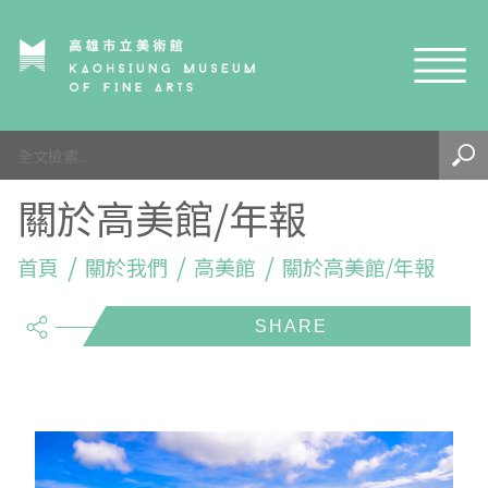
網站導覽
最新訊息
關於高美館/年報
參觀資訊
展覽與活動
首頁
參觀須知
關於我們
高美館
關於高美館/年報
share
典藏與研究
環境介紹
展覽資訊
開館時間
線上藝廊
導覽及服務
活動資訊
典藏
參觀票價與須知
高美館
關於我們
藝術之旅
徵件辦法
研究資源
藝術閱聽
交通資訊
兒童美術館
高美館
典藏查詢
研究出版
線上展覽
高美館
藝術生態園區
兒童美術館
高美書屋
精選典藏
藝術認證 / 百夜默讀 / 高雄ART青
雄雄藝見你│Podcast