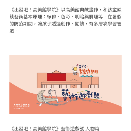
EN
TW
《出發吧！高美館學院》以高美館典藏畫作，和孩童談
線上學習
AR/VR體驗
兒童美術館
無障礙服務專區
三秌茶屋
典藏圖檔申請
南島當代記憶工程
系列出版
時代之聲│Podcasts
珍珠—南方視野的女性藝術
關於高美館/年報
談藝術基本原理：線條、色彩、明暗與肌理等。在暑假
的防疫期間，讓孩子透過創作、閱讀，有多層次學習管
線上學習資源
藝術生態園區
易讀手冊
Pasadena
視覺藝術影像資料庫
線上書
典藏賞析│Podcasts
多元史觀特藏室二部曲：南方作為衝撞之所
寓懷的行板：劉生容研究展
關於館長
關於兒童美術館
道。
高美之友
Pinkoi 電商平台
視覺影像資料庫│影音紀錄
流於形式—梁任宏個展(1999-2024)
來自大地的祝福— 2019-2020典藏捐贈展
相遇在南方 - 教/學包
組織職掌
藝術認證│高美館館刊
透景線：實境的疊隱與擴張
感知棲所— 關鍵典藏2019-2020
美術資源教室-手作課程
規劃傳承
美術館會員
百夜藝術默讀│典藏閱讀
民・間
南方作為相遇之所
藝術遊戲號
高美館大事記
合作夥伴
南島當代記憶工程│資料庫
2022高雄獎
感動兔 高美特展
畫想想‧想畫畫
典藏3D手上Run
2021 TAKAO．台客．南方HUE：李俊賢
感動虎 高美特展
尋寶高雄 - 校園推廣教材
2021高雄獎
感動牛 高美特展
南方作為相遇之所
感動鼠 高美特展
《出發吧！高美館學院》藝術遊戲號 人物篇