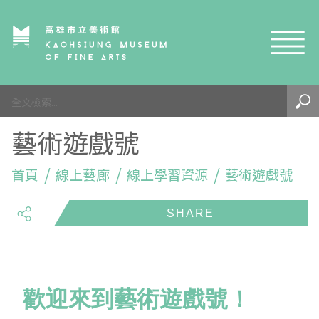
網站導覽
最新訊息
藝術遊戲號
參觀資訊
展覽與活動
首頁
參觀須知
線上藝廊
線上學習資源
藝術遊戲號
share
典藏與研究
環境介紹
展覽資訊
開館時間
線上藝廊
導覽及服務
活動資訊
典藏
參觀票價與須知
高美館
關於我們
藝術之旅
徵件辦法
研究資源
藝術閱聽
交通資訊
兒童美術館
高美館
典藏查詢
歡迎來到藝術遊戲號！
研究出版
線上展覽
高美館
藝術生態園區
兒童美術館
高美書屋
精選典藏
藝術認證 / 百夜默讀 / 高雄ART青
雄雄藝見你│Podcast