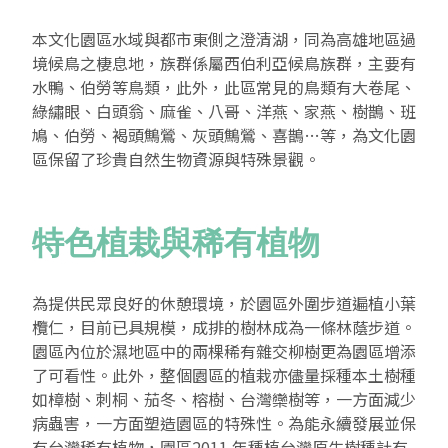
本文化園區水域與都市東側之澄清湖，同為高雄地區過
境候鳥之棲息地，族群係屬西伯利亞候鳥族群，主要有
水鴨、伯勞等鳥類，此外，此區常見的鳥類有大卷尾、
綠繡眼、白頭翁、麻雀、八哥、洋燕、家燕、樹鵲、班
鳩、伯勞、褐頭鷦鶯、灰頭鷦鶯、喜鵲…等，為文化園
區保留了珍貴自然生物資源與特殊景觀。
特色植栽與稀有植物
為提供民眾良好的休憩環境，於園區外圍步道遍植小葉
欖仁，目前已具規模，成排的樹林成為一條林蔭步道。
園區內位於濕地區中的兩棵稀有雜交柳樹更為園區增添
了可看性。此外，整個園區的植栽亦儘量採種本土樹種
如樟樹、刺桐、茄冬、榕樹、台灣欒樹等，一方面減少
病蟲害，一方面塑造園區的特殊性。為能永續發展並保
有台灣稀有植物，園區2011 年種植台灣原生樹種計有