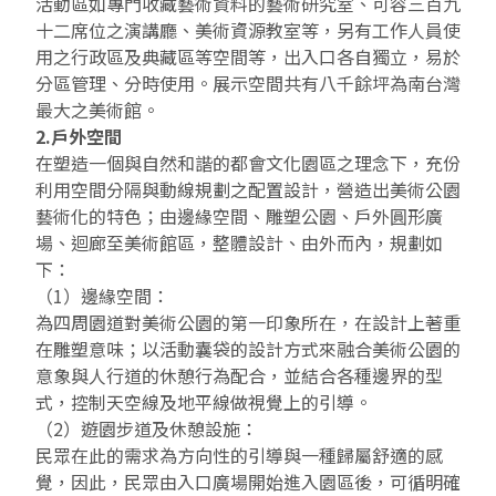
活動區如專門收藏藝術資料的藝術研究室、可容三百九
十二席位之演講廳、美術資源教室等，另有工作人員使
用之行政區及典藏區等空間等，出入口各自獨立，易於
分區管理、分時使用。展示空間共有八千餘坪為南台灣
最大之美術館。
2.戶外空間
在塑造一個與自然和諧的都會文化園區之理念下，充份
利用空間分隔與動線規劃之配置設計，營造出美術公園
藝術化的特色；由邊緣空間、雕塑公園、戶外圓形廣
場、迴廊至美術館區，整體設計、由外而內，規劃如
下：
（1）邊緣空間：
為四周園道對美術公園的第一印象所在，在設計上著重
在雕塑意味；以活動囊袋的設計方式來融合美術公園的
意象與人行道的休憩行為配合，並結合各種邊界的型
式，控制天空線及地平線做視覺上的引導。
（2）遊園步道及休憩設施：
民眾在此的需求為方向性的引導與一種歸屬舒適的感
覺，因此，民眾由入口廣場開始進入園區後，可循明確