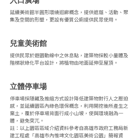
入口廣場
延續美術館半圓形環繞迴廊概念，提供遮蔭、活動、聚
集及空間的形塑，更設有優質公廁提供民眾使用。
兒童美術館
提供民眾於遊園動線中之休息點，建築物採較小量體及
階梯狀綠化平台設計，將植物由地面延伸至屋頂。
立體停車場
停車場採隱藏及推縮方式設計降低建築物對行人之壓迫
感，並延續園區內綠色環保概念，利用開挖後所產生之
棄土，覆於停車場背面行成小山坡，使與環境融為一
體，避免突兀。
註：以上園區區域介紹資料參考自高雄市政府工務局新
建工程處「高雄市內惟埤文化園區美術公園」簡報資