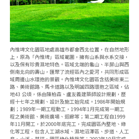
EN
TW
線上學習
AR/VR體驗
兒童美術館
無障礙服務專區
三秌茶屋
典藏圖檔申請
南島當代記憶工程
系列出版
時代之聲│Podcasts
珍珠—南方視野的女性藝術
關於高美館/年報
線上學習資源
藝術生態園區
易讀手冊
Pasadena
視覺藝術影像資料庫
線上書
典藏賞析│Podcasts
多元史觀特藏室二部曲：南方作為衝撞之所
寓懷的行板：劉生容研究展
關於館長
關於兒童美術館
高美之友
Pinkoi 電商平台
視覺影像資料庫│影音紀錄
流於形式—梁任宏個展(1999-2024)
來自大地的祝福— 2019-2020典藏捐贈展
相遇在南方 - 教/學包
組織職掌
內惟埤文化園區地處高雄市都會西北位置，在自然地形
上，原為「內惟埤」區域範圍，擁有山系與水系交接，
藝術認證│高美館館刊
透景線：實境的疊隱與擴張
感知棲所— 關鍵典藏2019-2020
美術資源教室-手作課程
規劃傳承
美術館會員
以及保有珍貴濕地特色。區域北端的龜山、半屏山與西
側南北向的壽山，匯聚了流經區內之愛河，共同形成區
百夜藝術默讀│典藏閱讀
民・間
南方作為相遇之所
藝術遊戲號
高美館大事記
合作夥伴
域周邊山水環抱的景觀。內惟埤文化園區含括美術東二
路、美術館路、馬卡道路以及明誠四路環抱之區域，佔
南島當代記憶工程│資料庫
2022高雄獎
感動兔 高美特展
畫想想‧想畫畫
地43 公頃，係由陳柏森、盧友義建築師設計規劃，歷
經十七年之規劃、設計及施工始完成。1986年開始規
典藏3D手上Run
2021 TAKAO．台客．南方HUE：李俊賢
感動虎 高美特展
尋寶高雄 - 校園推廣教材
劃；1989年一期工程動工，1994年1月完成第一期工
程之美術館、美術廣場、迴廊等；第二期工程自1999
2021高雄獎
感動牛 高美特展
年11月開工，於2000年底完工，完成園區內整地、綠
化等工程，包含人工湖水域、濕地沼澤區、步道、人工
南方作為相遇之所
感動鼠 高美特展
島、小溪、草坪、園區綠化植栽等；2002年10月完成