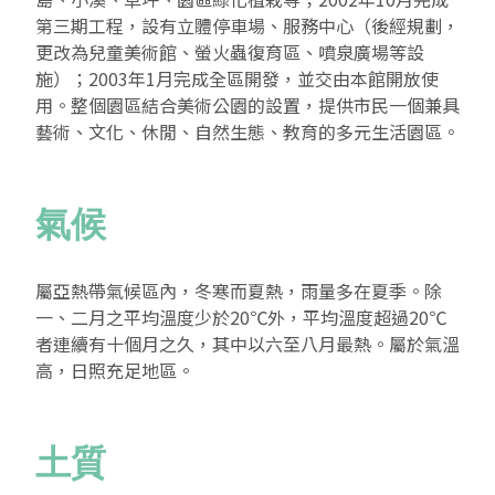
第三期工程，設有立體停車場、服務中心（後經規劃，
2019 奔‧月—劉國松
更改為兒童美術館、螢火蟲復育區、噴泉廣場等設
施）；2003年1月完成全區開發，並交由本館開放使
用。整個園區結合美術公園的設置，提供市民一個兼具
藝術、文化、休閒、自然生態、教育的多元生活園區。
氣候
屬亞熱帶氣候區內，冬寒而夏熱，雨量多在夏季。除
一、二月之平均溫度少於20℃外，平均溫度超過20℃
者連續有十個月之久，其中以六至八月最熱。屬於氣溫
高，日照充足地區。
土質