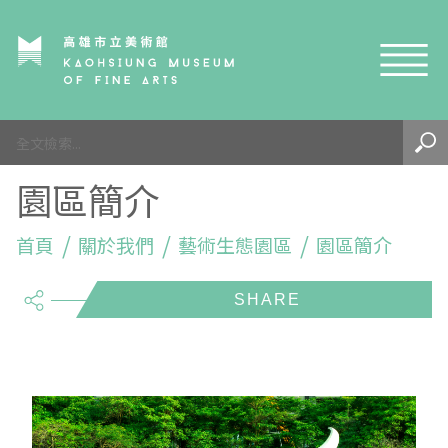
網站導覽
最新訊息
園區簡介
參觀資訊
展覽與活動
首頁
參觀須知
關於我們
藝術生態園區
園區簡介
share
典藏與研究
環境介紹
展覽資訊
開館時間
線上藝廊
導覽及服務
活動資訊
典藏
參觀票價與須知
高美館
關於我們
藝術之旅
徵件辦法
研究資源
藝術閱聽
交通資訊
兒童美術館
高美館
典藏查詢
研究出版
線上展覽
高美館
藝術生態園區
兒童美術館
高美書屋
精選典藏
藝術認證 / 百夜默讀 / 高雄ART青
雄雄藝見你│Podcast