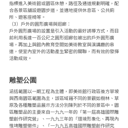
指標進入美術館或園區休憩，路徑及通道規劃明確，配
合各景區舖設遊園步道，並適地提供休息區、公共廁
所、遊客座椅等。
（3）戶外的圓形廣場與迴廊：
戶外圓形廣場的設置是引入活動的最好誘導方式，而目
前利用長達一百公尺之圓形迴廊包被出的戶外圓形廣
場，再加上與館內教育空間如美術教室與演講廳的串
連，使室內室外的活動產生緊密的關聯，而有效的發揮
活動成效。
雕塑公園
涵括範圍以一期工程為主體，即美術館行政區後方草坡
與西南園區範圍為主，該區域藉不同的景觀如樹林、草
原及各種雕塑品展示方法分別陳列於不同的景區中。園
區雕塑品的主要來自一九九一年的「第一屆高雄國際雕
塑創作研究營」、一九九三年的「環境形象化、再現內
惟埤雕塑徵件」、「一九九五高雄國際雕塑創作研究