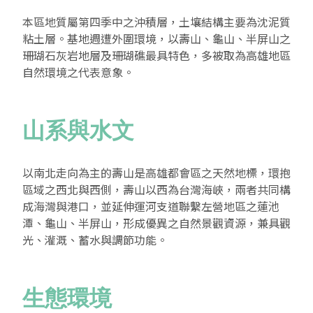
本區地質屬第四季中之沖積層，土壤結構主要為沈泥質
粘土層。基地週遭外圍環境，以壽山、龜山、半屏山之
珊瑚石灰岩地層及珊瑚礁最具特色，多被取為高雄地區
自然環境之代表意象。
山系與水文
以南北走向為主的壽山是高雄都會區之天然地標，環抱
區域之西北與西側，壽山以西為台灣海峽，兩者共同構
成海灣與港口，並延伸運河支道聯繫左營地區之蓮池
潭、龜山、半屏山，形成優異之自然景觀資源，兼具觀
光、灌溉、蓄水與調節功能。
生態環境