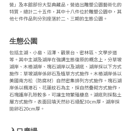
營」及本館部份大型典藏品，營造出雕塑公園藝術化的
特質，總計二十五件，其中十八件位於雕塑公園中，其
他七件作品則分別座落於二、三期的生態公園。
生態公園
包括主湖、小島、沼澤、觀景台、密林區、文學步道
等。其中主湖及湖岸在強調生態復原的概念上，分草坡
湖岸、木樁湖岸、塊石湖岸以及湖底、湖岸採以下方式
施作：草坡湖岸係卵石及植草方式施作。木樁湖岸係以
美國南方松（防腐材）自然密集排列方式施作。塊石湖
岸係以楓港石、花蓮紋石為主，採自然疊砌方式施作，
石塊護岸孔隙較多，可讓生物繁殖棲息。湖底則採黏土
層方式施作，表面回填天然砂石級配30cm厚，湖岸採
拋卵石20cm厚。