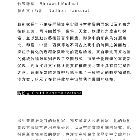
竹製雕塑 : Bhirawut Mudmai
牆面文字設計 : Natthorn Tansurat
藝術家長年不倦提問關於宇宙間時空物質的面貌以及表象之
後的真諦，同時由哲學、佛學、天文、物理的角度進行探
索，並以流動的藝術語言來回應。影像中的形象為分屬泰
北、印度、中國、西藏等地不同古文明中的時間之神面貌，
採粒子轉化的過程象徵時間的更迭輪迴。來自泰北高原地區
的傳統竹編雕塑則表現了空間形式。而量子物理學的重要新
發現，則直接以文字轉述物質在被觀測之前不具有特定屬性
之意。這個多媒體裝置輕巧地呈現了一種特定的時空物質觀
測方案，暗示了在此時此地宇宙對我們展開的樣貌。
吳松吉
Chitti Kasemkitvatana
出生並現居曼谷的藝術家、獨立策展人和教育家。他的藝術
實踐方法經常運用檔案碎片，以及空間實踐相關的研究。他
採用新唯物主義的視角，專注於在社會文化歷史中交纏的想