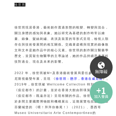
徐世琪
徐世琪現居香港，藝術創作透過形態的蛻變、轉變與混合，
關注身體的感知與表象。她以研究為基礎的創作時常以繪
畫、錄像、髮絲刺繡、表演及裝置的等形式呈現，檢視人類
存在與技術發展間的相互關係。交織著虛構與現實的錄像散
文和文本是她作品中的核心元素。徐世琪的創作關注醫藥學
歷史，並質疑生物醫學的主導論述，她的作品持續思考著科
技對過去、現在及未來的影響。
無障礙
2022 年，徐世琪被M+及香港藝術發展局委任參與第59屆威
尼斯視藝雙年展，呈現 《
徐世琪：懸浮，香港在威尼斯
》。
2019年，徐世琪被 Wellcome Collection 特別委託參與
《疫症都市》的計畫，並於在香港大館由郭瑛策劃的展覽
加入會員
《疫症都市：既遠亦近》呈現有關的作品。徐世琪的作品曾
於多間主要國際博物館和機構展出，近期展覽包括赫爾辛基
芬蘭城堡的 《喂！拜拜你條尾！》（2021）、墨西哥
Museo Universitario Arte Contemporбneo的