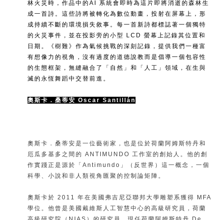
林火災時，作品中的AI 系統會即時為這片即將消逝的森林生
成一首詩。這些詩將被轉化為數位動畫，投射在屏幕上，形
成持續不斷的環境損失敘事。每一首新詩都標誌著一個獨特
的火災事件，並在投影旁的小型 LCD 螢幕上記錄其位置和
日期。《樹難》作為氣候挑戰的深刻記錄，提供我們一種富
有想像力的視角，沒有過度的道德說教而是倡導一個包容性
的生態框架，無縫融合了「自然」和「人工」領域，在生與
滅的永恆舞蹈中交替前進。
奧斯卡．桑蒂安
Oscar Santillán
奧斯卡．桑蒂安是一位藝術家，也是位於荷蘭阿姆斯特丹和
厄瓜多基多之間的 ANTIMUNDO 工作室的創始人。他的創
作實踐正是源於「Antimundo」（反世界）這一概念，一個
科學、小說和非人類視角匯聚的控制論矩陣。
奧斯卡於 2011 年在美國弗吉尼亞聯邦大學雕塑系獲得 MFA
學位。他曾是美國戴維斯人工智慧中心的高級研究員，荷蘭
高級研究院（NIAS）的研究員，現任荷蘭阿姆斯特丹 De