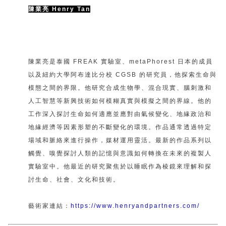
陳業亮 Henry Tan
陳業亮是泰國 FREAK 實驗室、metaPhorest 日本的成員
以及紐約大學阿布達比分校 CGSB 的研究員，他探索生命與
模態之間的界限。他研究合成生物學、混合現實、腦刺激和
人工智慧等新興技術如何模糊真實與模擬之間的界線。他的
工作深入探討生命如何適應並應對由氣候變化、地緣政治和
地緣經濟等因素形塑的不斷變化的環境。作品通常透過特定
場域和脈絡來進行操作，媒材運用靈活。最新的作品系列以
觸覺、嗅覺探討人類的記憶與意識如何轉換在未來的複製人
實驗室中。他最近的研究聚焦於以睡眠作為棱鏡來理解和探
討生命、社會、文化和技術。
藝術家連結：
https://www.henryandpartners.com/