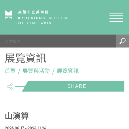
網站導覽
最新訊息
展覽資訊
參觀資訊
展覽與活動
首頁
參觀須知
展覽與活動
展覽資訊
share
典藏與研究
環境介紹
展覽資訊
開館時間
線上藝廊
導覽及服務
活動資訊
典藏
參觀票價與須知
高美館
關於我們
藝術之旅
徵件辦法
研究資源
藝術閱聽
交通資訊
兒童美術館
高美館
典藏查詢
山演算
研究出版
線上展覽
高美館
藝術生態園區
兒童美術館
高美書屋
精選典藏
藝術認證 / 百夜默讀 / 高雄ART青
雄雄藝見你│Podcast
2024.08.17 - 2024.11.24