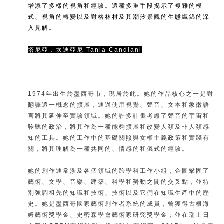
增添了多樣的視角和經驗。這種多重手段揭示了複雜的模
式、視角的轉變以及對格林村及其潮汐景觀的生態織錦的深
入見解。
塔尼亞．坎迪亞尼
Tania Candiani
1974年出生於墨西哥市，現居於此。她的作品核心之一是對
翻譯這一概念的擴展，通過使用視覺、聲音、文本和象徵語
言將其延伸至實驗領域。她的許多計畫考慮了聲音的宇宙和
聆聽的政治，將其作為一種能夠擴展和改變人類及非人類感
知的工具。她的工作中的基礎關照與女權主義政策和實踐有
關，將其理解為一種共同的、情感的和儀式的經驗。
她的創作通常涉及各個領域的跨學科工作小組，企圖鞏固了
藝術、文學、音樂、建築、科學和勞動之間的交叉點，並特
別強調祖先的知識和技術、技術以及它們在知識生產中的歷
史。她是墨西哥國家藝術創作者系統的成員，曾獲得古根海
姆藝術獎學金、史密森學會藝術家研究獎學金；並在瑞士日