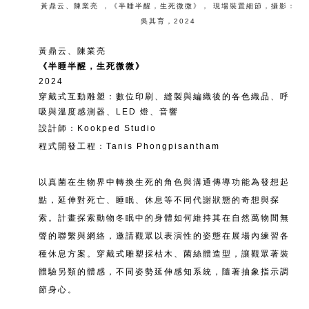
黃鼎云、陳業亮
，
《半睡半醒，生死微微》
，
現場裝置細節
，
攝影：
吳其育
，
2024
黃鼎云、陳業亮
《半睡半醒，生死微微》
2024
穿戴式互動雕塑：數位印刷、縫製與編織後的各色織品、呼
吸與溫度感測器、LED 燈、音響
設計師：Kookped Studio
程式開發工程：Tanis Phongpisantham
以真菌在生物界中轉換生死的角色與溝通傳導功能為發想起
點，延伸對死亡、睡眠、休息等不同代謝狀態的奇想與探
索。計畫探索動物冬眠中的身體如何維持其在自然萬物間無
聲的聯繫與網絡，邀請觀眾以表演性的姿態在展場內練習各
種休息方案。穿戴式雕塑採枯木、菌絲體造型，讓觀眾著裝
體驗另類的體感，不同姿勢延伸感知系統，隨著抽象指示調
節身心。