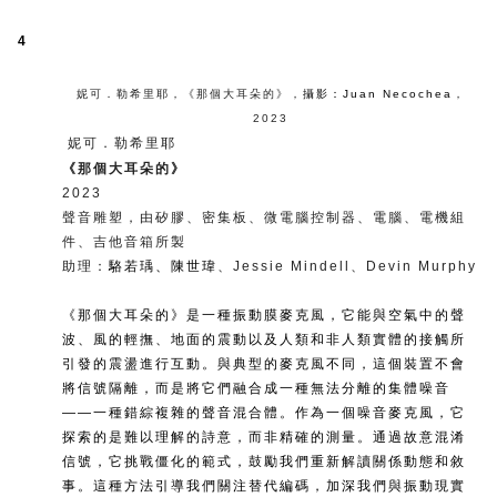
4
妮可．勒希里耶
，
《那個大耳朵的》
，
攝影：Juan Necochea
，
2023
妮可．勒希里耶
《那個大耳朵的》
2023
聲音雕塑，由矽膠、密集板、微電腦控制器、電腦、電機組
件、吉他音箱所製
助理：
駱若瑀、
陳世瑋
、Jessie Mindell、Devin Murphy
《那個大耳朵的》是一種振動膜麥克風，它能與空氣中的聲
波、風的輕撫、地面的震動以及人類和非人類實體的接觸所
引發的震盪進行互動。與典型的麥克風不同，這個裝置不會
將信號隔離，而是將它們融合成一種無法分離的集體噪音
——一種錯綜複雜的聲音混合體。作為一個噪音麥克風，它
探索的是難以理解的詩意，而非精確的測量。通過故意混淆
信號，它挑戰僵化的範式，鼓勵我們重新解讀關係動態和敘
事。這種方法引導我們關注替代編碼，加深我們與振動現實