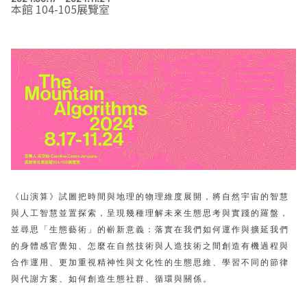
本館 104-105展覽室
EN
TW
線上學習
AR/VR體驗
兒童美術館
無障礙服務專區
三秌茶屋
典藏圖檔申請
南島當代記憶工程
系列出版
時代之聲│Podcasts
珍珠—南方視野的女性藝術
關於高美館/年報
線上學習資源
藝術生態園區
易讀手冊
Pasadena
視覺藝術影像資料庫
線上書
典藏賞析│Podcasts
多元史觀特藏室二部曲：南方作為衝撞之所
寓懷的行板：劉生容研究展
關於館長
關於兒童美術館
高美之友
Pinkoi 電商平台
視覺影像資料庫│影音紀錄
流於形式—梁任宏個展(1999-2024)
來自大地的祝福— 2019-2020典藏捐贈展
相遇在南方 - 教/學包
組織職掌
藝術認證│高美館館刊
透景線：實境的疊隱與擴張
感知棲所— 關鍵典藏2019-2020
美術資源教室-手作課程
規劃傳承
美術館會員
百夜藝術默讀│典藏閱讀
民・間
南方作為相遇之所
藝術遊戲號
高美館大事記
合作夥伴
南島當代記憶工程│資料庫
2022高雄獎
感動兔 高美特展
畫想想‧想畫畫
《山演算》試圖把時間與地理的物理維度展開，將自然宇宙的智慧
與人工智慧並置探索，呈現幾種理解未來生態思考與實踐的羅盤，
典藏3D手上Run
2021 TAKAO．台客．南方HUE：李俊賢
感動虎 高美特展
尋寶高雄 - 校園推廣教材
並尋思「生態藝術」的嶄新意義：落實在我們如何運作與擴延我們
的身體感官覺知、怎麼在自然技術與人造技術之間創造有機過程與
2021高雄獎
感動牛 高美特展
合作運用、更加重視精神性與文化性的生態思維、學習不同的節律
與代謝方案、如何創造生態社群、循環與關係。
南方作為相遇之所
感動鼠 高美特展