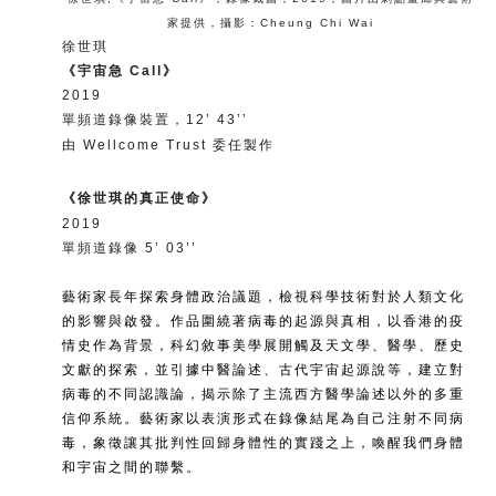
家提供
，
攝影：Cheung Chi Wai
徐世琪
《宇宙急 Call》
2019
單頻道錄像裝置，12’ 43’’
由 Wellcome Trust 委任製作
《徐世琪的真正使命》
2019
單頻道錄像 5’ 03’’
藝術家長年探索身體政治議題，檢視科學技術對於人類文化
的影響與啟發。作品圍繞著病毒的起源與真相，以香港的疫
情史作為背景，科幻敘事美學展開觸及天文學、醫學、歷史
文獻的探索，並引據中醫論述、古代宇宙起源說等，建立對
病毒的不同認識論，揭示除了主流西方醫學論述以外的多重
信仰系統。藝術家以表演形式在錄像結尾為自己注射不同病
毒，象徵讓其批判性回歸身體性的實踐之上，喚醒我們身體
和宇宙之間的聯繫。