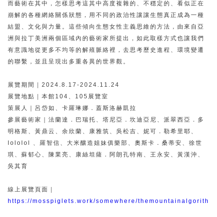
而藝術在其中，怎樣思考這其中高度複雜的、不穩定的、看似正在
2019 奔‧月—劉國松
崩解的各種網絡關係狀態，用不同的政治性讓讓生態真正成為一種
結盟、文化與力量。這些傾向生態女性主義思維的方法，由來自亞
洲與拉丁美洲兩個區域內的藝術家所提出，如此取樣方式也讓我們
有意識地從更多不均等的解殖脈絡裡，去思考歷史進程、環境變遷
的聯繫，並且呈現出多重各異的世界觀。
展覽期間｜2024.8.17-2024.11.24
展覽地點｜本館104、105展覽室
策展人｜呂岱如、
卡羅琳娜．蓋斯洛赫凱拉
參展藝術家｜
法蘭達．巴瑞托、塔尼亞．坎迪亞尼、派翠西亞．多
明格斯、
黃鼎云、余欣蘭、康雅筑、吳松吉、妮可．勒希里耶、
lololol 、羅智信、大米釀造姐妹俱樂部、
奧斯卡．桑蒂安、
徐世
琪、蘇郁心、陳業亮、
康絲坦薩．阿朗孔特南、
王永安、黃漢沖、
吳其育
線上展覽頁面｜
https://mosspiglets.work/somewhere/themountainalgorithm