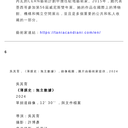
內瓦的CERN藝術計劃中擔任駐地藝術家。2015年，她代表
墨西哥參加第56屆威尼斯雙年展。她的作品在國際上的博物
館、機構和獨立空間展出，並且是多個重要的公共和私人收
藏的一部分。
藝術家連結：
https://taniacandiani.com/en/
6
吳其育
，
《薄膜史：無主數據》
，
錄像截圖
，
圖片由藝術家提供
，
2024
吳其育
《薄膜史：無主數據》
2024
單頻道錄像，12’ 30’’ ，與文件檔案
導演：吳其育
攝影：許博彥