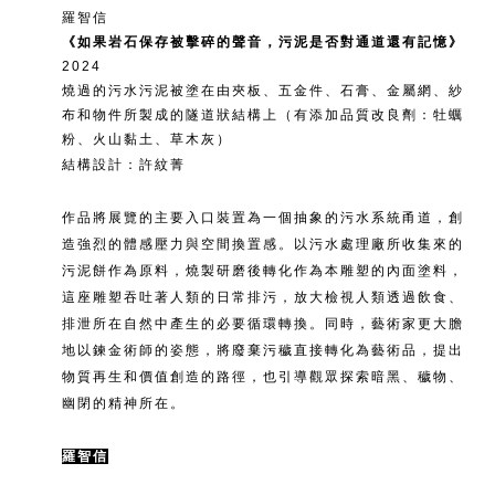
羅智信
《如果岩石保存被擊碎的聲音，污泥是否對通道還有記憶》
2024
燒過的污水污泥被塗在由夾板、五金件、石膏、金屬網、紗
布和物件所製成的隧道狀結構上（有添加品質改良劑：牡蠣
粉、火山黏土、草木灰）
結構設計：許紋菁
作品將展覽的主要入口裝置為一個抽象的污水系統甬道，創
造強烈的體感壓力與空間換置感。以污水處理廠所收集來的
污泥餅作為原料，燒製研磨後轉化作為本雕塑的內面塗料，
這座雕塑吞吐著人類的日常排污，放大檢視人類透過飲食、
排泄所在自然中產生的必要循環轉換。同時，藝術家更大膽
地以鍊金術師的姿態，將廢棄污穢直接轉化為藝術品，提出
物質再生和價值創造的路徑，也引導觀眾探索暗黑、穢物、
幽閉的精神所在。
羅智信