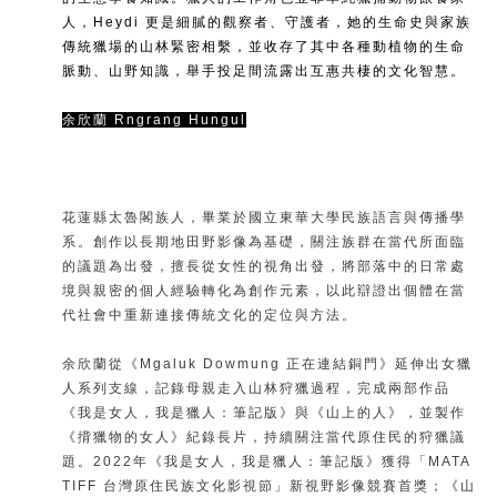
人，Heydi 更是細膩的觀察者、守護者，她的生命史與家族
傳統獵場的山林緊密相繫，並收存了其中各種動植物的生命
脈動、山野知識，舉手投足間流露出互惠共棲的文化智慧。
余欣蘭 Rngrang Hungul
花蓮縣太魯閣族人，畢業於國立東華大學民族語言與傳播學
系。創作以長期地田野影像為基礎，關注族群在當代所面臨
的議題為出發，擅長從女性的視角出發，將部落中的日常處
境與親密的個人經驗轉化為創作元素，以此辯證出個體在當
代社會中重新連接傳統文化的定位與方法。
余欣蘭從《Mgaluk Dowmung 正在連結銅門》延伸出女獵
人系列支線，記錄母親走入山林狩獵過程，完成兩部作品
《我是女人，我是獵人：筆記版》與《山上的人》，並製作
《揹獵物的女人》紀錄長片，持續關注當代原住民的狩獵議
題。2022年《我是女人，我是獵人：筆記版》獲得「MATA
TIFF 台灣原住民族文化影視節」新視野影像競賽首獎；《山