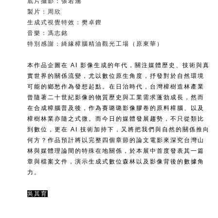
底片攝影：張若涵
製片：周欣
生成式視覺特效：樊卓鏗
音樂：馮志銘
特別感謝：綺緣樟腦精油觀光工場（原東華）
本作品企圖在 AI 影像生成的年代，關注媒體歷史、技術與真
實世界的關係流變，尤以數位原生角度，抒發對於自然環境
可能的鄉愁作為發想起點。在日治時代，台灣樟樹造林產業
曾隨著二十世紀影像的物質歷史與工業需求蓬勃成長，然而
在合成樟腦普及後，作為賽璐璐影像膠卷的原料樟腦、以及
樟樹林業亦隨之式微。而今日的媒體發展趨勢，不只從類比
到數位，更在 AI 技術加持下，又將把我們與自然的關係推向
何方？作品預計將以完整四個章節的論文電影來深究台灣山
林與媒體理論間的特殊在地關係，於本展中首度發表其一篇
章與檔案文件，演示生成式數位森林以及影像背後的數據角
力。
吳其育