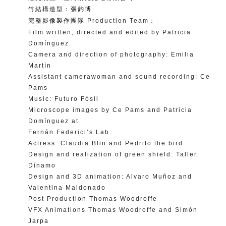
竹結構造型：
張鈞博
完整影像製作團隊
Production Team：
Film written, directed and edited by Patricia
Domínguez.
Camera and direction of photography: Emilia
Martín
Assistant camerawoman and sound recording: Ce
Pams
Music: Futuro Fósil
Microscope images by Ce Pams and Patricia
Domínguez at
Fernán Federici’s Lab.
Actress: Claudia Blin and Pedrito the bird
Design and realization of green shield: Taller
Dínamo
Design and 3D animation: Alvaro Muñoz and
Valentina Maldonado
Post Production Thomas Woodroffe
VFX Animations Thomas Woodroffe and Simón
Jarpa