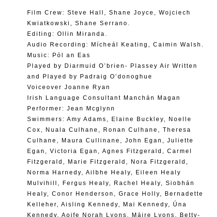
Film Crew: Steve Hall, Shane Joyce, Wojciech
Kwiatkowski, Shane Serrano.
Editing: Ollin Miranda.
Audio Recording: Mícheál Keating, Caimin Walsh.
Music: Pól an Eas
Played by Diarmuid O’brien- Plassey Air Written
and Played by Padraig O’donoghue
Voiceover Joanne Ryan
Irish Language Consultant Manchán Magan
Performer: Jean Mcglynn
Swimmers: Amy Adams, Elaine Buckley, Noelle
Cox, Nuala Culhane, Ronan Culhane, Theresa
Culhane, Maura Cullinane, John Egan, Juliette
Egan, Victoria Egan, Agnes Fitzgerald, Carmel
Fitzgerald, Marie Fitzgerald, Nora Fitzgerald,
Norma Harnedy, Ailbhe Healy, Eileen Healy
Mulvihill, Fergus Healy, Rachel Healy, Siobhán
Healy, Conor Henderson, Grace Holly, Bernadette
Kelleher, Aisling Kennedy, Mai Kennedy, Úna
Kennedy, Aoife Norah Lyons, Máire Lyons, Betty-