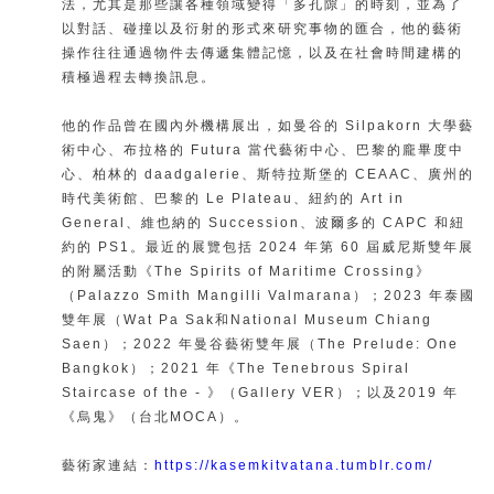
法，尤其是那些讓各種領域變得「多孔隙」的時刻，並為了
以對話、碰撞以及衍射的形式來研究事物的匯合，他的藝術
操作往往通過物件去傳遞集體記憶，以及在社會時間建構的
積極過程去轉換訊息。
他的作品曾在國內外機構展出，如曼谷的 Silpakorn 大學藝
術中心、布拉格的 Futura 當代藝術中心、巴黎的龐畢度中
心、柏林的 daadgalerie、斯特拉斯堡的 CEAAC、廣州的
時代美術館、巴黎的 Le Plateau、紐約的 Art in
General、維也納的 Succession、波爾多的 CAPC 和紐
約的 PS1。最近的展覽包括 2024 年第 60 屆威尼斯雙年展
的附屬活動《The Spirits of Maritime Crossing》
（Palazzo Smith Mangilli Valmarana）；2023 年泰國
雙年展（Wat Pa Sak和National Museum Chiang
Saen）；2022 年曼谷藝術雙年展（The Prelude: One
Bangkok）；2021 年《The Tenebrous Spiral
Staircase of the - 》（Gallery VER）；以及2019 年
《烏鬼》（台北MOCA）。
藝術家連結：
https://kasemkitvatana.tumblr.com/