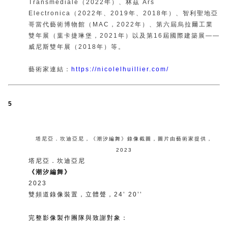
Transmediale（2022年）、林茲 Ars
Electronica（2022年、2019年、2018年）、智利聖地亞
哥當代藝術博物館（MAC，2022年）、第六屆烏拉爾工業
雙年展（葉卡捷琳堡，2021年）以及第16屆國際建築展——
威尼斯雙年展（2018年）等。
藝術家連結：
https://nicolelhuillier.com/
5
塔尼亞．坎迪亞尼
，
《潮汐編舞》
錄像截圖
，
圖片由藝術家提供
，
2023
塔尼亞．坎迪亞尼
《潮汐編舞》
2023
雙頻道錄像裝置，立體聲，24’ 20’’
完整影像製作團隊與致謝對象：