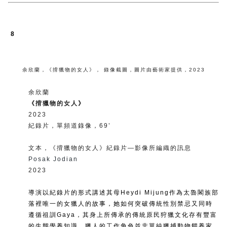
8
余欣蘭
，
《揹獵物的女人》
，
錄像截圖
，
圖片由藝術家提供
，
2023
余欣蘭
《揹獵物的女人》
2023
紀錄片，單頻道錄像，69’
文本，《揹獵物的女人》紀錄片—影像所編織的訊息
Posak Jodian
2023
導演以紀錄片的形式講述其母Heydi Mijung作為太魯閣族部
落裡唯一的女獵人的故事，她如何突破傳統性別禁忌又同時
遵循祖訓Gaya，其身上所傳承的傳統原民狩獵文化存有豐富
的生態學養知識。獵人的工作角色並非單純獵捕動物餵養家