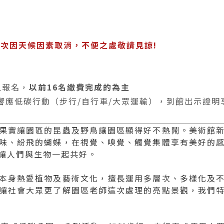
次因天候因素取消，不便之處敬請見諒!
上報名，
以前16名繳費完成的為主
，響應低碳行動（步行/自行車/大眾運輸），到館出示證明
果實讓園區的昆蟲及野鳥讓園區顯得好不熱鬧。美術館
味、紛飛的蝴蝶，在視覺、嗅覺、觸覺集體享有美好的
讓人們與生物一起共好。
本身熱愛植物及藝術文化，擅長運用多層次、多樣化及
讓社會大眾更了解園區老師這次處理的亮點景觀，我們