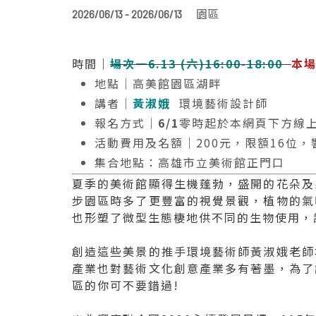
園區
2026/06/13 - 2026/06/13
時間｜
場次一6.13 (六)16:00-18:00
本場
地點｜高美館園區湖畔
講者｜
黃淑娥
環境藝術設計師
報名方式｜
6/1
零時起於本網頁下方線
活動費用及名額｜200元，限額16位
集合地點：高雄市立美術館正門口
夏季的美術館顯得生機蓬勃，盛開的花朵及
步園區時多了更豐富的視覺景觀，植物的氣
也形塑了微型生態棲地供不同的生物使用，
創造這些美景的推手環境藝術師黃淑娥老師
產業也對藝術文化創意產業多有著墨，為了
區的你可不要錯過!