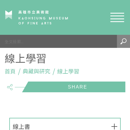
網站導覽
最新訊息
線上學習
參觀資訊
展覽與活動
首頁
參觀須知
典藏與研究
線上學習
share
典藏與研究
環境介紹
展覽資訊
開館時間
線上藝廊
導覽及服務
活動資訊
典藏
參觀票價與須知
高美館
關於我們
藝術之旅
徵件辦法
研究資源
藝術閱聽
交通資訊
兒童美術館
高美館
典藏查詢
線上書
研究出版
線上展覽
高美館
藝術生態園區
兒童美術館
高美書屋
精選典藏
藝術認證 / 百夜默讀 / 高雄ART青
雄雄藝見你│Podcast