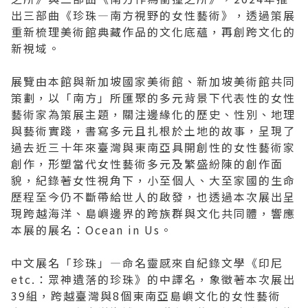
出三部曲《珍珠—南方視野的女性藝術》，透過策展
2019 奔‧月—劉國松
重新梳理美術館典藏作品的文化底蘊，再創跨文化的
新視域。
展覽由本館與新加坡國家美術館、新加坡美術館共同
策劃，以「南方」所匯聚的多元背景下代表性的女性
藝術家為策展主題，關注邊緣化的歷史、性別、地理
與藝術實踐，書寫多元且扎根於土地的故事，呈現了
過去近三十年來臺灣與東南亞具開創性的女性藝術家
創作，形塑當代女性藝術多元及繁盛紛陳的創作面
貌，紀錄著女性視角下，小至個人、大至家國的生命
歷程至今仍不斷帶給世人的啟發，也透過本次展出呈
現跨越海洋、島嶼邊界的跨族群與文化共同體，響應
本展的展名：Ocean in Us。
中文展名「珍珠」—命名靈感來自紀錄文學《印尼
etc.：眾神遺落的珍珠》的中譯名，象徵著本次展出
39組，跨越臺灣與8個東南亞島嶼文化的女性藝術