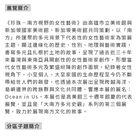
展覽簡介
《珍珠—南方視野的女性藝術》由高雄市立美術館與
新加坡國家美術館、新加坡美術館共同策劃，以「南
方」所匯聚的多元背景下代表性的女性藝術家為策展
主題，關注邊緣化的歷史、性別、地理與藝術實踐，
書寫多元且扎根於土地的故事，呈現了過去近三十年
來臺灣與東南亞具開創性的女性藝術家創作，形塑當
代女性藝術多元及繁盛紛陳的創作面貌，紀錄著女性
視角下，小至個人、大至家國的生命歷程至今仍不斷
帶給世人們的啟發，也透過本次展出呈現跨越海洋、
島嶼邊界的跨族群與文化共同體，響應本展的展名：
Ocean in Us。本展也是高美館三十週年館慶的代表
展覽，並且是「大南方多元史觀」系列的第三個展
覽，致力於展現南方文化的敘事。
分區子題簡介