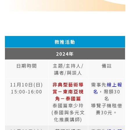
教推活動
2024年
日期時間
主題/主持人/
備註
講者/與談人
11月10日(日)
非典型藝術導
需事先
線上報
15:00-16:00
賞－東南亞視
名
，限額30
角－泰國篇
名
泰國篇章少玲
導覽子機租借
(泰國與多元文
費30元。
化推廣講師)