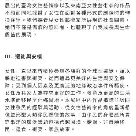
展出的臺灣女性藝術家以及東南亞女性藝術家的作品
不約而同地探討了女性在面對各種形式的創傷時的轉
換途徑。我們將看見女性藝術家所展現的社會關懷，
她們不僅是傷痕的照料者，也體現了自我成長與生命
價值的展現。
III. 遷徙與安棲
女性一直以來皆積極參與各族群的全球性遷徙，藉以
躲避迫害與衝突，從而追尋更美好的生活與安全保
障；受到個人因素及更廣泛的地緣政治事件所驅使，
女性及其家人為尋求更好的工作、教育及更高的生活
水準而移民至他鄉異地。本展區中的作品追憶並認同
女性移民的經驗與活動，從女性藝術家的角度重新想
像並形塑人類移民遷徙的故事。由移民的身體感所貫
穿串連的廣泛議題包括跨越國境、婚姻、非自願移
民、糧食、衝突、家族故事。