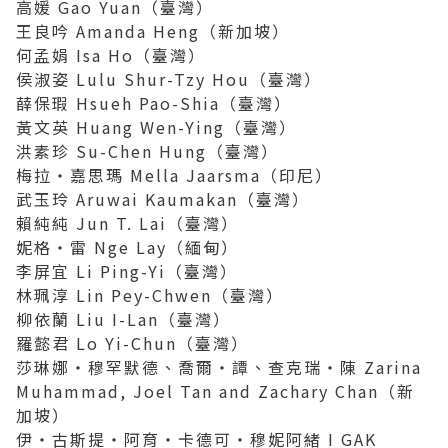
高媛 Gao Yuan（臺灣）
王良吟 Amanda Heng（新加坡）
何孟娟 Isa Ho（臺灣）
侯淑姿 Lulu Shur-Tzy Hou（臺灣）
薛保瑕 Hsueh Pao-Shia（臺灣）
黃文英 Huang Wen-Ying（臺灣）
洪素珍 Su-Chen Hung（臺灣）
梅拉・嘉思瑪 Mella Jaarsma（印尼）
武玉玲 Aruwai Kaumakan（臺灣）
賴純純 Jun T. Lai（臺灣）
妮格・雷 Nge Lay（緬甸）
李屏宜 Li Ping-Yi（臺灣）
林珮淳 Lin Pey-Chwen（臺灣）
柳依蘭 Liu I-Lan（臺灣）
羅懿君 Lo Yi-Chun（臺灣）
莎琳娜・穆罕默德、喬爾・譚、查克瑞・陳 Zarina
Muhammad, Joel Tan and Zachary Chan（新
加坡）
伊・古斯提・阿育・卡德可・穆妮阿緒 I GAK