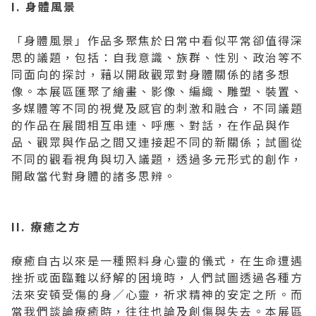
I. 身體風景
「身體風景」作品多聚焦於日常中看似平常卻值得深
思的議題，包括：自我意識、族群、性別、政治等不
同面向的探討，藉以開啟觀眾對身體關係的諸多想
像。本展區匯聚了繪畫、影像、編織、雕塑、裝置、
多媒體等不同的視覺及感官的刺激和融合，不同議題
的作品在展間相互串連、呼應、對話，在作品與作
品、觀眾與作品之間又連接起不同的新關係；試圖從
不同的觀看視角與切入議題，透過多元形式的創作，
開啟當代對身體的諸多思辨。
II. 療癒之方
療癒自古以來是一種照料身心靈的儀式，在生命遭遇
挫折或面臨難以紓解的困境時，人們試圖透過各種方
法來安頓受傷的身／心靈，祈求精神的安定之所。而
當我們談論療癒時，往往也論及創傷與失去。本展區