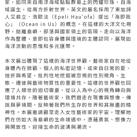
家，如同來自南洋海域點點群島上的閃耀珍珠，自海
域誕生，從南方折射世界。英文的展名採用了東加詩
人艾裴立．浩歐法（Epeli Hauʻofa）提出「海即我
心」（Ocean in Us）的概念。在這樣的大洋文化視
野，拋離島嶼、部落與國家領土的區隔，走向以海洋
作為整體，意即包容身體與環境的主體認同，展現如
海洋流動的思惟和多元匯聚。
本次展出體現了這樣的海洋世界觀，藝術家自在地從
身體內在微觀、個人的私密記憶，或來自日常的愛、
挫折與希望，批判性地挖掘被忽視的性別視角、生
態、遷徙與藝術物質性的重要性。這樣的世界觀也回
應了人類世的迫切需要，從以人為中心的視角轉向與
環境共存。隨著藝術家，我們遊走在現實與想像、傳
說與夢境間，反映著我們所生存的世界和其無盡的精
神性。本展邀請觀眾走入女性藝術家的宇宙，理解她
們在仿如大海島嶼的生命境遇中，憑藉勇氣、想像力
與開放性，迎接生命的波濤與潮流。