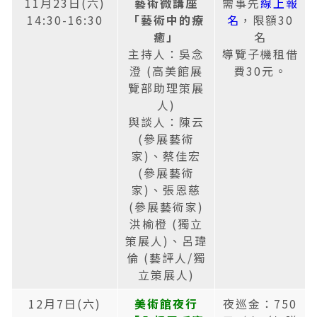
11月23日(六)
藝術微講座
需事先
線上報
14:30-16:30
「藝術中的療
名
，限額30
癒」
名
主持人：吳念
導覽子機租借
澄 (高美館展
費30元。
覽部助理策展
人)
與談人：陳云
(參展藝術
家)、蔡佳宏
(參展藝術
家)、張恩慈
(參展藝術家)
洪榆橙 (獨立
策展人)、呂瑋
倫 (藝評人/獨
立策展人)
12月7日(六)
美術館夜行
夜巡金：750