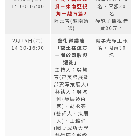
15:00-16:00
賞－東南亞視
名，限額30
角－越南篇2
名
阮氏雪(越南講
導覽子機租借
師)
費30元。
2月15日(六)
藝術微講座
需事先線上報
14:30-16:30
「故土在遠方
名，限額30
—關於離散與
名
遷徙」
主持人：吳慧
芳(高美館展覽
部資深策展人)
與談人：吳瑪
悧(參展藝術
家)、胡永芬
(藝評人、策展
人)、王雅倫
(國立成功大學
藝術研究所教