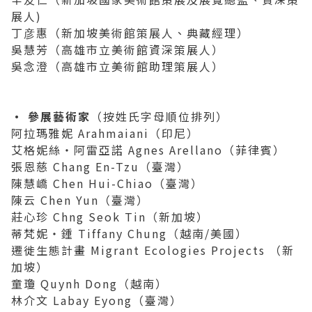
展人)
丁彦惠（新加坡美術館策展人、典藏經理）
吳慧芳（高雄市立美術館資深策展人）
吳念澄（高雄市立美術館助理策展人）
‧ 參展藝術家
（按姓氏字母順位排列）
阿拉瑪雅妮 Arahmaiani（印尼）
艾格妮絲・阿雷亞諾 Agnes Arellano（菲律賓）
張恩慈 Chang En-Tzu（臺灣）
陳慧嶠 Chen Hui-Chiao（臺灣）
陳云 Chen Yun（臺灣）
莊心珍 Chng Seok Tin（新加坡）
蒂梵妮・鍾 Tiffany Chung（越南/美國）
遷徙生態計畫 Migrant Ecologies Projects （新
加坡）
童瓊 Quynh Dong（越南）
林介文 Labay Eyong（臺灣）