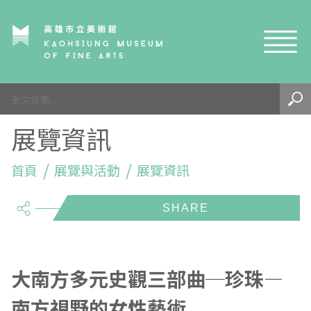
網站導覽
最新訊息
展覽資訊
參觀資訊
展覽與活動
首頁
參觀須知
展覽與活動
展覽資訊
share
典藏與研究
環境介紹
展覽資訊
開館時間
線上藝廊
導覽及服務
活動資訊
典藏
參觀票價與須知
高美館
關於我們
藝術之旅
徵件辦法
研究資源
藝術閱聽
交通資訊
兒童美術館
高美館
典藏查詢
大南方多元史觀三部曲─珍珠—
南方視野的女性藝術
研究出版
線上展覽
高美館
藝術生態園區
兒童美術館
高美書屋
精選典藏
藝術認證 / 百夜默讀 / 高雄ART青
雄雄藝見你│Podcast