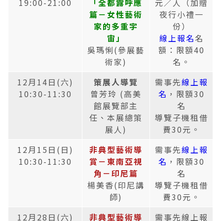
19:00-21:00
「全都露呼應
元／人（加贈
篇－女性藝術
夜行小禮一
家的多重宇
份）
宙」
線上報名
名
吳瑪悧(參展藝
額：限額40
術家)
名。
12月14日(六)
策展人導覽
需事先
線上報
10:30-11:30
曾芳玲 (高美
名
，限額30
館展覽部主
名
任、本展總策
導覽子機租借
展人)
費30元。
12月15日(日)
非典型藝術導
需事先
線上報
10:30-11:30
賞－東南亞視
名
，限額30
角－印尼篇
名
楊美香(印尼講
導覽子機租借
師)
費30元。
12月28日(六)
非典型藝術導
需事先線上報