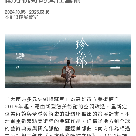
EN
TW
線上學習
AR/VR體驗
兒童美術館
無障礙服務專區
三秌茶屋
典藏圖檔申請
南島當代記憶工程
系列出版
時代之聲│Podcasts
珍珠—南方視野的女性藝術
關於高美館/年報
2024.10.05 - 2025.03.16
本館 3樓展覽室
線上學習資源
藝術生態園區
易讀手冊
Pasadena
視覺藝術影像資料庫
線上書
典藏賞析│Podcasts
多元史觀特藏室二部曲：南方作為衝撞之所
寓懷的行板：劉生容研究展
關於館長
關於兒童美術館
高美之友
Pinkoi 電商平台
視覺影像資料庫│影音紀錄
流於形式—梁任宏個展(1999-2024)
來自大地的祝福— 2019-2020典藏捐贈展
相遇在南方 - 教/學包
組織職掌
藝術認證│高美館館刊
透景線：實境的疊隱與擴張
感知棲所— 關鍵典藏2019-2020
美術資源教室-手作課程
規劃傳承
美術館會員
百夜藝術默讀│典藏閱讀
民・間
南方作為相遇之所
藝術遊戲號
高美館大事記
合作夥伴
南島當代記憶工程│資料庫
2022高雄獎
感動兔 高美特展
畫想想‧想畫畫
「大南方多元史觀特藏室」為高雄市立美術館自
典藏3D手上Run
2021 TAKAO．台客．南方HUE：李俊賢
感動虎 高美特展
尋寶高雄 - 校園推廣教材
2019年起，藉由新型態美術館的空間改造，重新定
位美術館與全球藝術史的鏈結所推出的策展計畫。本
2021高雄獎
感動牛 高美特展
計畫重新盤點美術館的典藏作品，建構從地方到全球
的藝術典藏與研究脈絡，歷經首部曲《南方作為相遇
南方作為相遇之所
感動鼠 高美特展
之所》與二部曲《南方作為衝撞之所》，2024年推