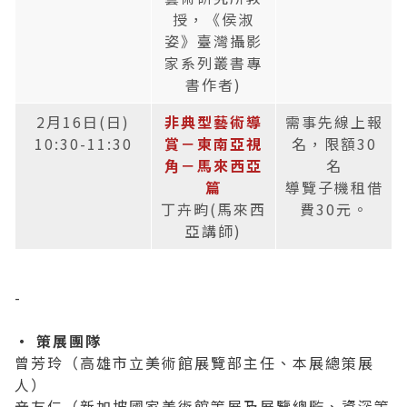
授，《侯淑
姿》臺灣攝影
家系列叢書專
書作者)
2月16日(日)
非典型藝術導
需事先線上報
10:30-11:30
賞－東南亞視
名，限額30
角－馬來西亞
名
篇
導覽子機租借
丁卉畇(馬來西
費30元。
亞講師)
-
‧ 策展團隊
曾芳玲（高雄市立美術館展覽部主任、本展總策展
人）
辛友仁（新加坡國家美術館策展及展覽總監、資深策