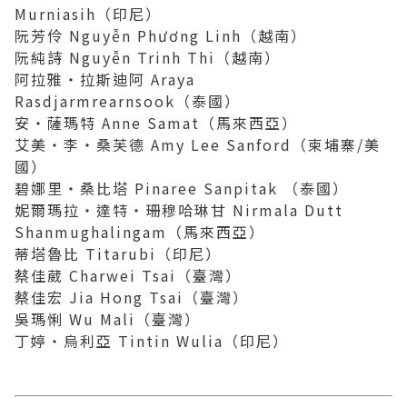
Murniasih（印尼）
阮芳伶 Nguyễn Phương Linh（越南）
阮純詩 Nguyễn Trinh Thi（越南）
阿拉雅・拉斯迪阿 Araya
Rasdjarmrearnsook（泰國）
安・薩瑪特 Anne Samat（馬來西亞）
艾美・李・桑芙德 Amy Lee Sanford（柬埔寨/美
國）
碧娜里・桑比塔 Pinaree Sanpitak （泰國）
妮爾瑪拉・達特・珊穆哈琳甘 Nirmala Dutt
Shanmughalingam（馬來西亞）
蒂塔魯比 Titarubi（印尼）
蔡佳葳 Charwei Tsai（臺灣）
蔡佳宏 Jia Hong Tsai（臺灣）
吳瑪悧 Wu Mali（臺灣）
丁婷・烏利亞 Tintin Wulia（印尼）