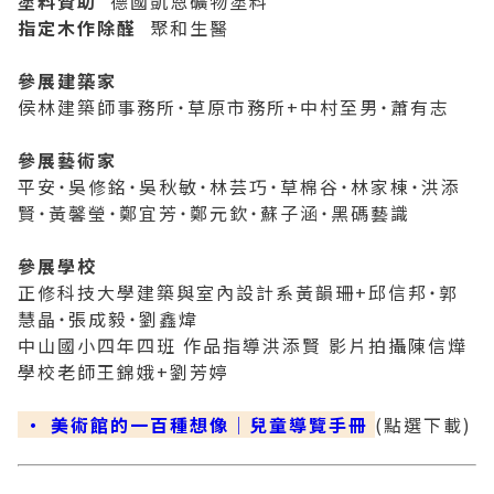
塗料贊助
德國凱恩礦物塗料
指定木作除醛
聚和生醫
2019 奔‧月—劉國松
參展建築家
侯林建築師事務所˙草原市務所+中村至男˙蕭有志
參展藝術家
平安˙吳修銘˙吳秋敏˙林芸巧˙草棉谷˙林家棟˙洪添
賢˙黃馨瑩˙鄭宜芳˙鄭元欽˙蘇子涵˙黑碼藝識
參展學校
正修科技大學建築與室內設計系黃韻珊+邱信邦˙郭
慧晶˙張成毅˙劉鑫煒
中山國小四年四班 作品指導洪添賢 影片拍攝陳信燁
學校老師王錦娥+劉芳婷
‧ 美術館的一百種想像│兒童導覽手冊
(點選下載)