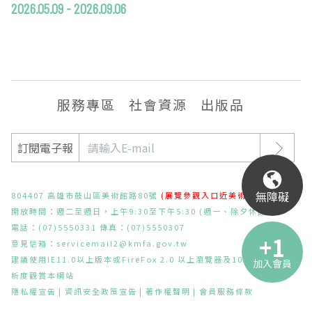
2026.05.09 - 2026.09.06
服務專區
社會資源
出版品
訂閱電子報
無障礙
804407 高雄市鼓山區美術館路80號
(展覽參觀入口近美術東二路)
開放時間：週二至週日，上午9:30至下午5:30 (週一、除夕休館)
電話：(07)5550331 傳真：(07)5550307
意見信箱：
servicemail2@kmfa.gov.tw
建議使用IE11.0以上版本或FireFox 2.0 以上瀏覽器及1024x768之解
加入會員
析度觀賞本網站
隱私權宣告
資訊安全政策宣告
著作權聲明
會員服務條款