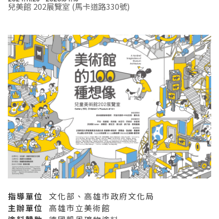
兒美館 202展覽室 (馬卡道路330號)
EN
TW
線上學習
AR/VR體驗
兒童美術館
無障礙服務專區
三秌茶屋
典藏圖檔申請
南島當代記憶工程
系列出版
時代之聲│Podcasts
珍珠—南方視野的女性藝術
關於高美館/年報
線上學習資源
藝術生態園區
易讀手冊
Pasadena
視覺藝術影像資料庫
線上書
典藏賞析│Podcasts
多元史觀特藏室二部曲：南方作為衝撞之所
寓懷的行板：劉生容研究展
關於館長
關於兒童美術館
高美之友
Pinkoi 電商平台
視覺影像資料庫│影音紀錄
流於形式—梁任宏個展(1999-2024)
來自大地的祝福— 2019-2020典藏捐贈展
相遇在南方 - 教/學包
組織職掌
藝術認證│高美館館刊
透景線：實境的疊隱與擴張
感知棲所— 關鍵典藏2019-2020
美術資源教室-手作課程
規劃傳承
美術館會員
百夜藝術默讀│典藏閱讀
民・間
南方作為相遇之所
藝術遊戲號
高美館大事記
合作夥伴
南島當代記憶工程│資料庫
2022高雄獎
感動兔 高美特展
畫想想‧想畫畫
典藏3D手上Run
2021 TAKAO．台客．南方HUE：李俊賢
感動虎 高美特展
尋寶高雄 - 校園推廣教材
2021高雄獎
感動牛 高美特展
指導單位
文化部、高雄市政府文化局
主辦單位
高雄市立美術館
南方作為相遇之所
感動鼠 高美特展