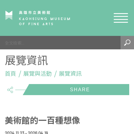
網站導覽
最新訊息
展覽資訊
參觀資訊
展覽與活動
首頁
參觀須知
展覽與活動
展覽資訊
share
典藏與研究
環境介紹
展覽資訊
開館時間
線上藝廊
導覽及服務
活動資訊
典藏
參觀票價與須知
高美館
關於我們
藝術之旅
徵件辦法
研究資源
藝術閱聽
交通資訊
兒童美術館
高美館
典藏查詢
美術館的一百種想像
研究出版
線上展覽
高美館
藝術生態園區
兒童美術館
高美書屋
精選典藏
藝術認證 / 百夜默讀 / 高雄ART青
雄雄藝見你│Podcast
2024.11.23 - 2026.04.19