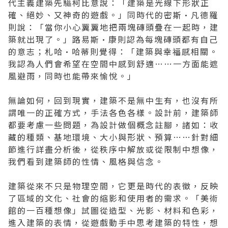
代主義建築先驅柯比意說：「建築是光線下形狀正
確、絕妙、又神奇的遊戲。」同時代的密斯•凡德羅
則說：「當你小心翼翼地把兩塊磚頭疊在一起時，建
築就出現了。」路易斯•康則認為每塊磚頭都有自己
的意志；札哈•哈蒂則覺得：「建築與幸福感相關。
我認為人們會希望在空間中感到舒適……一方面能遮
風避雨，同時也能帶來愉悅。」
無論如何，回到現實，建築不是無中生有，也沒有所
謂唯一的正確方式，手法各色各樣。設計前，建築師
都要考慮一些問題，為設計做個概念註腳，諸如：收
藏的種類、基地環境、大小與形狀、預算……針對細
節進行詳盡分析後，從秩序中解放或從限制中想像，
我們看到建築師的性情、風格與信念。
建築從來不只是物理空間，它更是時代的表徵，反映
了區域的文化、社會的縮影和使用者的需求。「美術
館的一百種想像」試圖從造型、光影、材料和色彩，
進入建築的表情，從遊戲動手中思考建築的特性，想