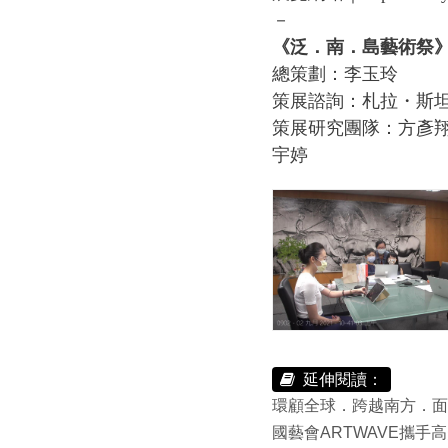
－
《泛．南．島藝術祭
總策劃：李玉玲
策展諮詢：札拉・斯
策展研究團隊：方彥
宇婷
延伸閱讀：
環顧全球．跨越南方．面
國藝會ARTWAVE攜手