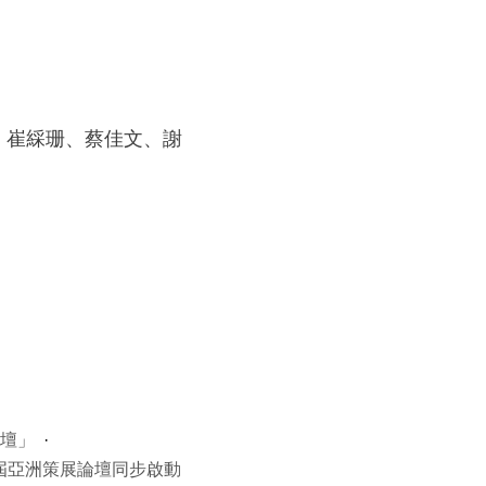
、崔綵珊、蔡佳文、謝
壇」
三屆亞洲策展論壇同步啟動