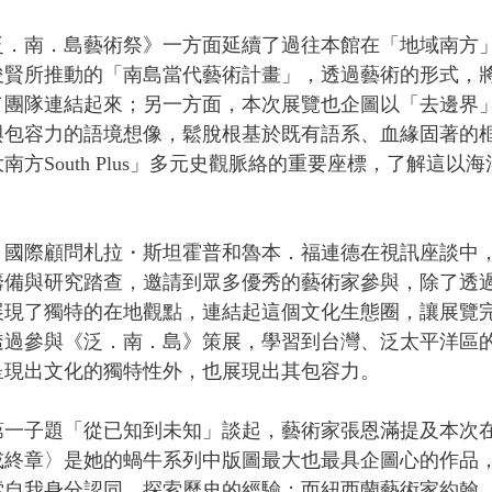
泛．南．島藝術祭》一方面延續了過往本館在「地域南方
李俊賢所推動的「南島當代藝術計畫」，透過藝術的形式，
／團隊連結起來；另一方面，本次展覽也企圖以「去邊界
與包容力的語境想像，鬆脫根基於既有語系、血緣固著的
方South Plus」多元史觀脈絡的重要座標，了解這以
。
》國際顧問札拉・斯坦霍普和魯本．福連德在視訊座談中
籌備與研究踏查，邀請到眾多優秀的藝術家參與，除了透
展現了獨特的在地觀點，連結起這個文化生態圈，讓展覽
透過參與《泛．南．島》策展，學習到台灣、泛太平洋區
呈現出文化的獨特性外，也展現出其包容力。
第一子題「從已知到未知」談起，藝術家張恩滿提及本次
或終章〉是她的蝸牛系列中版圖最大也最具企圖心的作品
索自我身分認同、探索歷史的經驗；而紐西蘭藝術家約翰