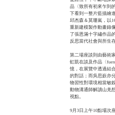
品〈致所有初來乍到的
下看到一整片藍描繪
邱杰森＆莫珊嵐，以1
重新建模製作動畫錄
了張恩滿十字繡作品
反思當代社會與所生
第二場座談則由藝術
虹凱在談及作品〈fu
憶，在展覽中透過結
的對話；而吳思嶔亦
物習性對環境相當敏
動物溝通師解讀山羌
視點。
9月3日上午10點場