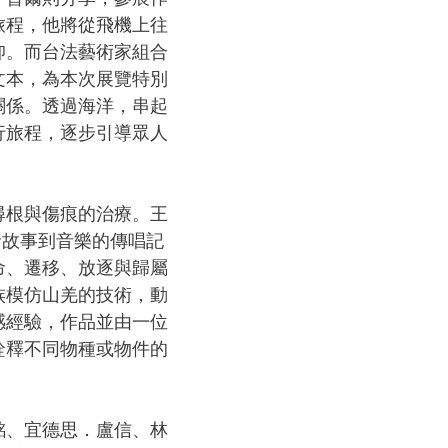
旅程，他將從飛機上往
仰。而台法藝術家組合
文本，為本次展覽特別
關係。透過海洋，串起
行旅程，逐步引導眾人
尋根與傷痕的治療。王
命故事到音樂的傳唱記
命、遷移、放逐與歸屬
族模仿山羌的技術，動
感經驗，作品並由一位
詮釋不同物種或物件的
銘、宜德思．盧信、林