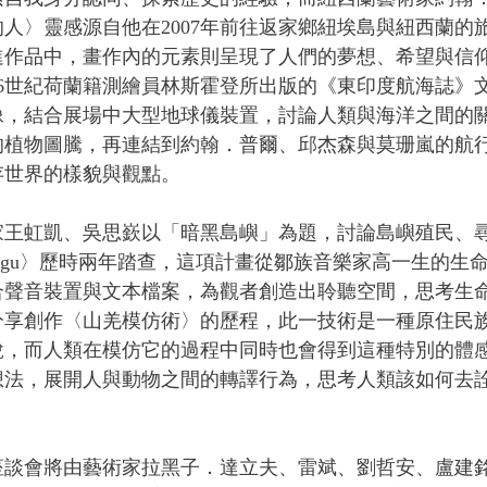
人〉靈感源自他在2007年前往返家鄉紐埃島與紐西蘭的
進作品中，畫作內的元素則呈現了人們的夢想、希望與信
6世紀荷蘭籍測繪員林斯霍登所出版的《東印度航海誌》
像，結合展場中大型地球儀裝置，討論人類與海洋之間的
的植物圖騰，再連結到約翰．普爾、邱杰森與莫珊嵐的航
存世界的樣貌與觀點。
家王虹凱、吳思嶔以「暗黑島嶼」為題，討論島嶼殖民、
engu〉歷時兩年踏查，這項計畫從鄒族音樂家高一生的生
合聲音裝置與文本檔案，為觀者創造出聆聽空間，思考生
分享創作〈山羌模仿術〉的歷程，此一技術是一種原住民
銳，而人類在模仿它的過程中同時也會得到這種特別的體
想法，展開人與動物之間的轉譯行為，思考人類該如何去
次座談會將由藝術家拉黑子．達立夫、雷斌、劉哲安、盧建