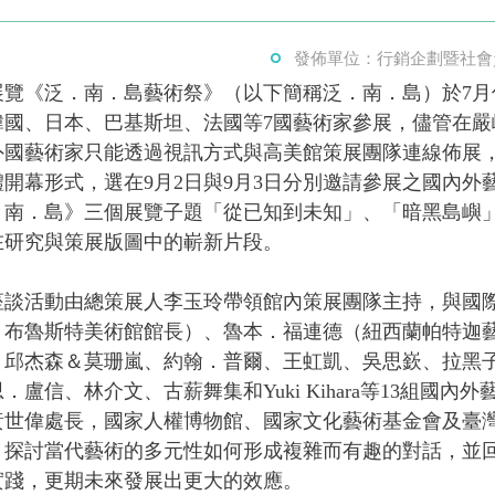
發佈單位：行銷企劃暨社會
展覽《泛．南．島藝術祭》（以下簡稱泛．南．島）於7月
韓國、日本、巴基斯坦、法國等7國藝術家參展，儘管在嚴
外國藝術家只能透過視訊方式與高美館策展團隊連線佈展
開幕形式，選在9月2日與9月3日分別邀請參展之國內外
．南．島》三個展覽子題「從已知到未知」、「暗黑島嶼
在研究與策展版圖中的嶄新片段。
座談活動由總策展人李玉玲帶領館內策展團隊主持，與國
－布魯斯特美術館館長）、魯本．福連德（紐西蘭帕特迦
、邱杰森＆莫珊嵐、約翰．普爾、王虹凱、吳思嶔、拉黑
盧信、林介文、古薪舞集和Yuki Kihara等13組國內
黃世偉處長，國家人權博物館、國家文化藝術基金會及臺
，探討當代藝術的多元性如何形成複雜而有趣的對話，並
實踐，更期未來發展出更大的效應。