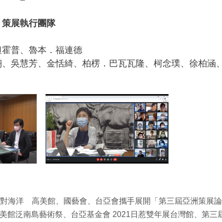
》策展執行團隊
坦霍普、魯本．福連德
翔、吳慧芳、金恬綺、柏楞．巴瓦瓦隆、柯念璞、徐柏涵
對海洋 高美館、國藝會、台亞會攜手展開「第三屆亞洲策展論
高美館泛南島藝術祭、台亞基金會 2021日惹雙年展台灣館、第