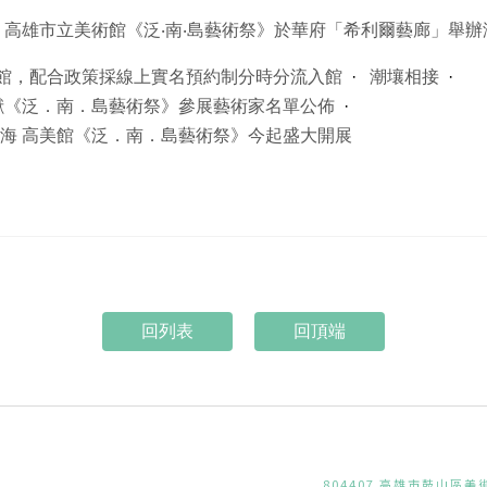
 高雄市立美術館《泛‧南‧島藝術祭》於華府「希利爾藝廊」舉
開館，配合政策採線上實名預約制分時分流入館
潮壤相接
鉅獻《泛．南．島藝術祭》參展藝術家名單公佈
海 高美館《泛．南．島藝術祭》今起盛大開展
回頂端
804407 高雄市鼓山區美