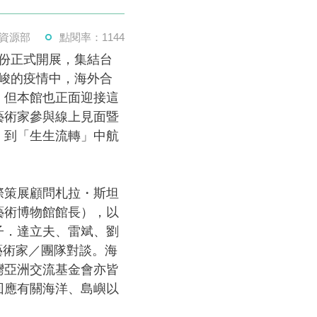
資源部
點閱率：1144
份正式開展，集結台
峻的疫情中，海外合
，但本館也正面迎接這
藝術家參與線上見面暨
」到「生生流轉」中航
際策展顧問札拉・斯坦
藝術博物館館長），以
子．達立夫、雷斌、劉
外藝術家／團隊對談。海
灣亞洲交流基金會亦皆
回應有關海洋、島嶼以