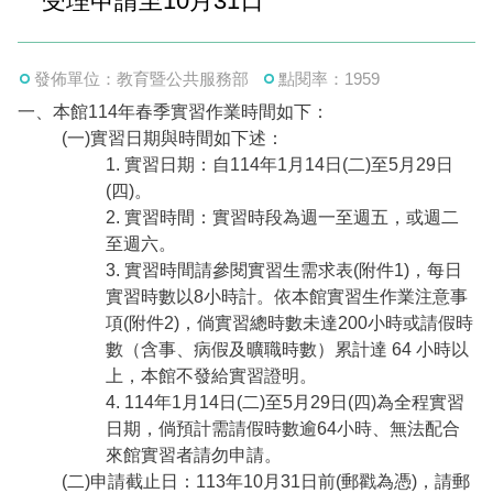
受理申請至10月31日
EN
TW
線上學習
AR/VR體驗
兒童美術館
無障礙服務專區
三秌茶屋
典藏圖檔申請
南島當代記憶工程
系列出版
時代之聲│Podcasts
珍珠—南方視野的女性藝術
關於高美館/年報
發佈單位：教育暨公共服務部
點閱率：1959
線上學習資源
藝術生態園區
易讀手冊
Pasadena
視覺藝術影像資料庫
線上書
典藏賞析│Podcasts
多元史觀特藏室二部曲：南方作為衝撞之所
寓懷的行板：劉生容研究展
關於館長
關於兒童美術館
一、本館114年春季實習作業時間如下：
(一)實習日期與時間如下述：
高美之友
Pinkoi 電商平台
視覺影像資料庫│影音紀錄
流於形式—梁任宏個展(1999-2024)
來自大地的祝福— 2019-2020典藏捐贈展
相遇在南方 - 教/學包
組織職掌
1. 實習日期：自114年1月14日(二)至5月29日
(四)。
藝術認證│高美館館刊
透景線：實境的疊隱與擴張
感知棲所— 關鍵典藏2019-2020
美術資源教室-手作課程
規劃傳承
美術館會員
2. 實習時間：實習時段為週一至週五，或週二
至週六。
百夜藝術默讀│典藏閱讀
民・間
南方作為相遇之所
藝術遊戲號
高美館大事記
合作夥伴
3. 實習時間請參閱實習生需求表(附件1)，每日
實習時數以8小時計。依本館實習生作業注意事
南島當代記憶工程│資料庫
2022高雄獎
感動兔 高美特展
畫想想‧想畫畫
項(附件2)，倘實習總時數未達200小時或請假時
數（含事、病假及曠職時數）累計達 64 小時以
典藏3D手上Run
2021 TAKAO．台客．南方HUE：李俊賢
感動虎 高美特展
尋寶高雄 - 校園推廣教材
上，本館不發給實習證明。
4. 114年1月14日(二)至5月29日(四)為全程實習
2021高雄獎
感動牛 高美特展
日期，倘預計需請假時數逾64小時、無法配合
來館實習者請勿申請。
南方作為相遇之所
感動鼠 高美特展
(二)申請截止日：113年10月31日前(郵戳為憑)，請郵