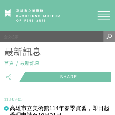
網站導覽
最新訊息
最新訊息
參觀資訊
展覽與活動
首頁
參觀須知
最新訊息
share
典藏與研究
環境介紹
展覽資訊
開館時間
線上藝廊
導覽及服務
活動資訊
典藏
參觀票價與須知
高美館
關於我們
藝術之旅
徵件辦法
研究資源
藝術閱聽
交通資訊
兒童美術館
高美館
典藏查詢
113-09-05
高雄市立美術館114年春季實習，即日起
研究出版
線上展覽
高美館
藝術生態園區
兒童美術館
高美書屋
精選典藏
藝術認證 / 百夜默讀 / 高雄ART青
雄雄藝見你│Podcast