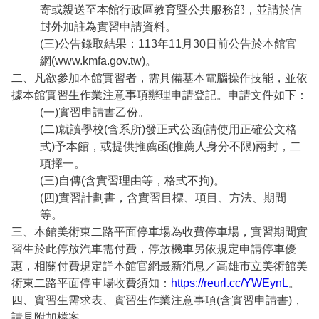
寄或親送至本館行政區教育暨公共服務部，並請於信
2019 奔‧月—劉國松
封外加註為實習申請資料。
(三)公告錄取結果：113年11月30日前公告於本館官
網(www.kmfa.gov.tw)。
二、凡欲參加本館實習者，需具備基本電腦操作技能，並依
據本館實習生作業注意事項辦理申請登記。申請文件如下：
(一)實習申請書乙份。
(二)就讀學校(含系所)發正式公函(請使用正確公文格
式)予本館，或提供推薦函(推薦人身分不限)兩封，二
項擇一。
(三)自傳(含實習理由等，格式不拘)。
(四)實習計劃書，含實習目標、項目、方法、期間
等。
三、本館美術東二路平面停車場為收費停車場，實習期間實
習生於此停放汽車需付費，停放機車另依規定申請停車優
惠，相關付費規定詳本館官網最新消息／高雄市立美術館美
術東二路平面停車場收費須知：
https://reurl.cc/YWEynL
。
四、實習生需求表、實習生作業注意事項(含實習申請書)，
請見附加檔案。