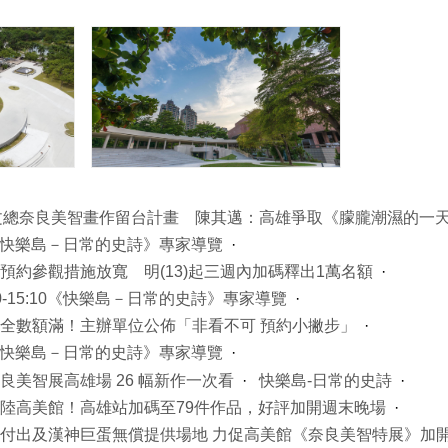
文總奈良美智畫作留台計畫 陳其邁：高雄爭取《朦朧潮濕的一
-15:10《快樂島－日常的史詩》專家導覽
預約參觀措施放寬 明(13)起三週內加碼釋出1萬名額
4:00-15:10《快樂島－日常的史詩》專家導覽
全數額滿！主辦單位公佈「非看不可 預約小撇步」
-15:30《快樂島－日常的史詩》專家導覽
美智展高雄場 26 幅新作一次看
快樂島-日常的史詩
陸高美館！高雄站加碼至79件作品，好評加開週末晚場
付出及漢神巨蛋無償提供場地 力促高美館《奈良美智特展》加開