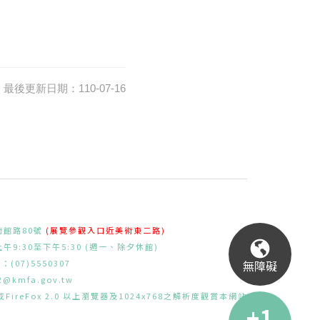
最後更新日期：110-07-16
術館路80號
(展覽參觀入口近美術東二路)
9:30至下午5:30 (週一、除夕休館)
無障礙
：(07)5550307
l2@kmfa.gov.tw
FireFox 2.0 以上瀏覽器及1024x768之解析度觀賞本網站