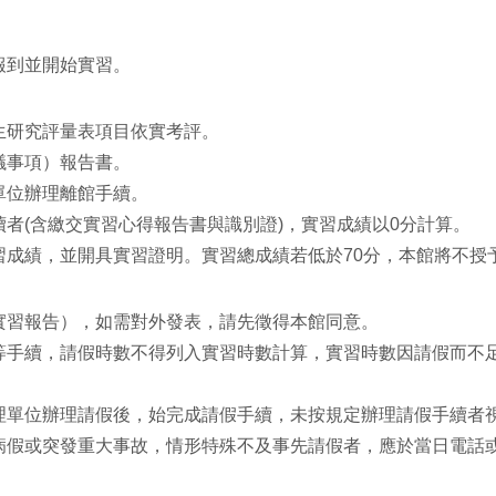
報到並開始實習。
生研究評量表項目依實考評。
議事項）報告書。
單位辦理離館手續。
者(含繳交實習心得報告書與識別證)，實習成績以0分計算。
習成績，並開具實習證明。實習總成績若低於70分，本館將不授
實習報告），如需對外發表，請先徵得本館同意。
等手續，請假時數不得列入實習時數計算，實習時數因請假而不
理單位辦理請假後，始完成請假手續，未按規定辦理請假手續者
病假或突發重大事故，情形特殊不及事先請假者，應於當日電話