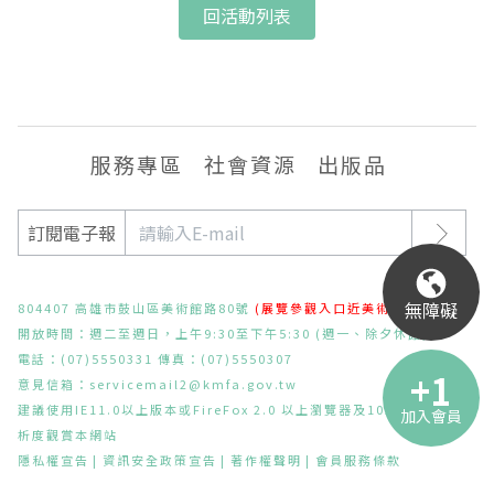
回活動列表
服務專區
社會資源
出版品
訂閱電子報
無障礙
804407 高雄市鼓山區美術館路80號
(展覽參觀入口近美術東二路)
開放時間：週二至週日，上午9:30至下午5:30 (週一、除夕休館)
電話：(07)5550331 傳真：(07)5550307
意見信箱：
servicemail2@kmfa.gov.tw
建議使用IE11.0以上版本或FireFox 2.0 以上瀏覽器及1024x768之解
加入會員
析度觀賞本網站
隱私權宣告
資訊安全政策宣告
著作權聲明
會員服務條款