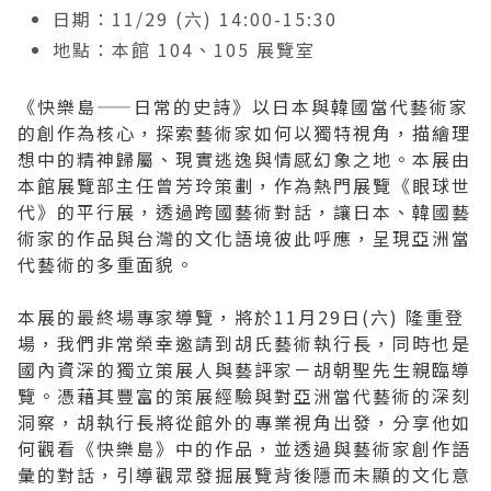
日期：11/29 (六) 14:00-15:30
2019 奔‧月—劉國松
地點：本館 104、105 展覽室
《快樂島——日常的史詩》以日本與韓國當代藝術家
的創作為核心，探索藝術家如何以獨特視角，描繪理
想中的精神歸屬、現實逃逸與情感幻象之地。本展由
本館展覽部主任曾芳玲策劃，作為熱門展覽《眼球世
代》的平行展，透過跨國藝術對話，讓日本、韓國藝
術家的作品與台灣的文化語境彼此呼應，呈現亞洲當
代藝術的多重面貌。
本展的最終場專家導覽，將於11月29日(六) 隆重登
場，我們非常榮幸邀請到胡氏藝術執行長，同時也是
國內資深的獨立策展人與藝評家－胡朝聖先生親臨導
覽。憑藉其豐富的策展經驗與對亞洲當代藝術的深刻
洞察，胡執行長將從館外的專業視角出發，分享他如
何觀看《快樂島》中的作品，並透過與藝術家創作語
彙的對話，引導觀眾發掘展覽背後隱而未顯的文化意