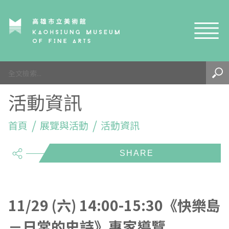
網站導覽
最新訊息
活動資訊
參觀資訊
展覽與活動
首頁
參觀須知
展覽與活動
活動資訊
share
典藏與研究
環境介紹
展覽資訊
開館時間
線上藝廊
導覽及服務
活動資訊
典藏
參觀票價與須知
高美館
關於我們
藝術之旅
徵件辦法
研究資源
藝術閱聽
交通資訊
兒童美術館
高美館
典藏查詢
11/29 (六) 14:00-15:30《快樂島
－日常的史詩》專家導覽
研究出版
線上展覽
高美館
藝術生態園區
兒童美術館
高美書屋
精選典藏
藝術認證 / 百夜默讀 / 高雄ART青
雄雄藝見你│Podcast