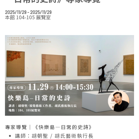
EN
TW
線上學習
AR/VR體驗
兒童美術館
無障礙服務專區
三秌茶屋
典藏圖檔申請
南島當代記憶工程
系列出版
時代之聲│Podcasts
珍珠—南方視野的女性藝術
關於高美館/年報
2025/11/29 - 2025/11/29
本館 104-105 展覽室
線上學習資源
藝術生態園區
易讀手冊
Pasadena
視覺藝術影像資料庫
線上書
典藏賞析│Podcasts
多元史觀特藏室二部曲：南方作為衝撞之所
寓懷的行板：劉生容研究展
關於館長
關於兒童美術館
高美之友
Pinkoi 電商平台
視覺影像資料庫│影音紀錄
流於形式—梁任宏個展(1999-2024)
來自大地的祝福— 2019-2020典藏捐贈展
相遇在南方 - 教/學包
組織職掌
藝術認證│高美館館刊
透景線：實境的疊隱與擴張
感知棲所— 關鍵典藏2019-2020
美術資源教室-手作課程
規劃傳承
美術館會員
百夜藝術默讀│典藏閱讀
民・間
南方作為相遇之所
藝術遊戲號
高美館大事記
合作夥伴
南島當代記憶工程│資料庫
2022高雄獎
感動兔 高美特展
畫想想‧想畫畫
典藏3D手上Run
2021 TAKAO．台客．南方HUE：李俊賢
感動虎 高美特展
尋寶高雄 - 校園推廣教材
2021高雄獎
感動牛 高美特展
專家導覽｜《快樂島—日常的史詩》
南方作為相遇之所
感動鼠 高美特展
講師：胡朝聖 / 胡氏藝術執行長