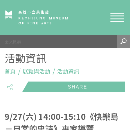
網站導覽
最新訊息
活動資訊
參觀資訊
展覽與活動
首頁
參觀須知
展覽與活動
活動資訊
share
典藏與研究
環境介紹
展覽資訊
開館時間
線上藝廊
導覽及服務
活動資訊
典藏
參觀票價與須知
高美館
關於我們
藝術之旅
徵件辦法
研究資源
藝術閱聽
交通資訊
兒童美術館
高美館
典藏查詢
9/27(六) 14:00-15:10《快樂島
－日常的史詩》專家導覽
研究出版
線上展覽
高美館
藝術生態園區
兒童美術館
高美書屋
精選典藏
藝術認證 / 百夜默讀 / 高雄ART青
雄雄藝見你│Podcast