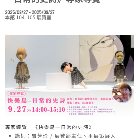
EN
TW
線上學習
AR/VR體驗
兒童美術館
無障礙服務專區
三秌茶屋
典藏圖檔申請
南島當代記憶工程
系列出版
時代之聲│Podcasts
珍珠—南方視野的女性藝術
關於高美館/年報
2025/09/27 - 2025/09/27
本館 104. 105 展覽室
線上學習資源
藝術生態園區
易讀手冊
Pasadena
視覺藝術影像資料庫
線上書
典藏賞析│Podcasts
多元史觀特藏室二部曲：南方作為衝撞之所
寓懷的行板：劉生容研究展
關於館長
關於兒童美術館
高美之友
Pinkoi 電商平台
視覺影像資料庫│影音紀錄
流於形式—梁任宏個展(1999-2024)
來自大地的祝福— 2019-2020典藏捐贈展
相遇在南方 - 教/學包
組織職掌
藝術認證│高美館館刊
透景線：實境的疊隱與擴張
感知棲所— 關鍵典藏2019-2020
美術資源教室-手作課程
規劃傳承
美術館會員
百夜藝術默讀│典藏閱讀
民・間
南方作為相遇之所
藝術遊戲號
高美館大事記
合作夥伴
南島當代記憶工程│資料庫
2022高雄獎
感動兔 高美特展
畫想想‧想畫畫
典藏3D手上Run
2021 TAKAO．台客．南方HUE：李俊賢
感動虎 高美特展
尋寶高雄 - 校園推廣教材
2021高雄獎
感動牛 高美特展
專家導覽｜《快樂島—日常的史詩》
南方作為相遇之所
感動鼠 高美特展
講師：曾芳玲 / 展覽部主任、本展策展人