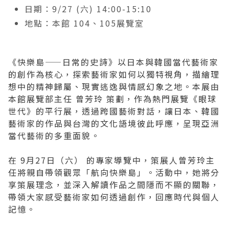
日期：9/27 (六) 14:00-15:10
2019 奔‧月—劉國松
地點：本館 104、105展覽室
《快樂島——日常的史詩》以日本與韓國當代藝術家
的創作為核心，探索藝術家如何以獨特視角，描繪理
想中的精神歸屬、現實逃逸與情感幻象之地。本展由
本館展覽部主任 曾芳玲 策劃，作為熱門展覽《眼球
世代》的平行展，透過跨國藝術對話，讓日本、韓國
藝術家的作品與台灣的文化語境彼此呼應，呈現亞洲
當代藝術的多重面貌。
在 9月27日（六） 的專家導覽中，策展人曾芳玲主
任將親自帶領觀眾「航向快樂島」。活動中，她將分
享策展理念，並深入解讀作品之間隱而不顯的關聯，
帶領大家感受藝術家如何透過創作，回應時代與個人
記憶。