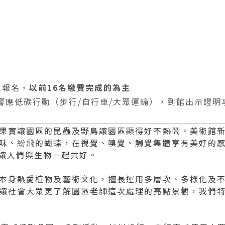
上報名，
以前16名繳費完成的為主
，響應低碳行動（步行/自行車/大眾運輸），到館出示證明
果實讓園區的昆蟲及野鳥讓園區顯得好不熱鬧。美術館
味、紛飛的蝴蝶，在視覺、嗅覺、觸覺集體享有美好的
讓人們與生物一起共好。
本身熱愛植物及藝術文化，擅長運用多層次、多樣化及
讓社會大眾更了解園區老師這次處理的亮點景觀，我們