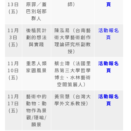
13日
原罪／蓋
師）
頁
(五)
巴別塔那
群人
11月
後植民計
陳泓易（台南藝
活動報名
3日
劃的想法
術大學藝術創作
頁
(五)
與實踐
理論研究所副教
授）
11月
重思人類
蔡士瑋（法國里
活動報名
10日
家園風景
昂第三大學哲學
頁
(五)
博士、水林藝術
空間策展人）
11月
藝術中的
黃宗慧（台灣大
活動報名
17日
動物：動
學外文系教授）
頁
(五)
物作為景
觀/隱喻/
願景