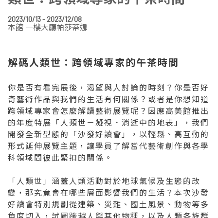
EN
TW
線上學習
AR/VR體驗
兒童美術館
無障礙服務專區
三秌茶屋
典藏圖檔申請
南島當代記憶工程
系列出版
時代之聲│Podcasts
珍珠—南方視野的女性藝術
關於高美館/年報
2023/10/13 - 2023/12/08
本館 一樓大廳帕莎蒂娜
線上學習資源
藝術生態園區
易讀手冊
Pasadena
視覺藝術影像資料庫
線上書
典藏賞析│Podcasts
多元史觀特藏室二部曲：南方作為衝撞之所
寓懷的行板：劉生容研究展
關於館長
關於兒童美術館
解碼人類世：跨領域專家的午茶時間
高美之友
Pinkoi 電商平台
視覺影像資料庫│影音紀錄
流於形式—梁任宏個展(1999-2024)
來自大地的祝福— 2019-2020典藏捐贈展
相遇在南方 - 教/學包
組織職掌
你是否有看完展後，渴望與人討論的時刻？你是否好
藝術認證│高美館館刊
透景線：實境的疊隱與擴張
感知棲所— 關鍵典藏2019-2020
美術資源教室-手作課程
規劃傳承
美術館會員
奇藝術作品與我們的生活有何關係？或者是你想知道
跨領域專家會怎麼解讀藝術展覽呢？因應高美館推出
百夜藝術默讀│典藏閱讀
民・間
南方作為相遇之所
藝術遊戲號
高美館大事記
合作夥伴
的年度特展「人類世－凝視．消逝中的地表」，我們
開發全新型態的「沙發好讀會」，以輕鬆、高互動的
南島當代記憶工程│資料庫
2022高雄獎
感動兔 高美特展
畫想想‧想畫畫
形式延伸展覽主題，讓學員了解當代藝術創作與各學
科領域間彼此緊扣的關係。
典藏3D手上Run
2021 TAKAO．台客．南方HUE：李俊賢
感動虎 高美特展
尋寶高雄 - 校園推廣教材
「人類世」涵蓋人類活動對於地球氣候及生態的改
2021高雄獎
感動牛 高美特展
變，那究竟會在哪些層面影響我們的生活？本次沙發
好讀會特別規劃從建築、災難、國土風景、動物等多
南方作為相遇之所
感動鼠 高美特展
角度切入，試圖跨越人與其他物種，以及人類各族群