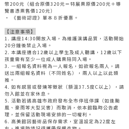
幣200元（組合原價320元＝特展票原價200元＋導
覽書憑票售價120元）
‧ 《藝術認證》單本８折優惠。
【注意事項】
1.
講座14:30開放入場，為維護演講品質，活動開始
20分鐘後禁止入場。
2.
本講座適合12歲以上學生及成人聽講，12歲以下
孩童需有至少一位成人購票陪同入場。
3.
一組報名資料視為一人報名，如欲報名兩人，請
送出兩組報名資料（不同姓名），兩人以上以此類
推。
4.
如有感冒或發燒等徵狀（額溫37.5度C以上），請
勿入館並在家休息。
5.
活動若遇高雄市政府發布全市停班停課（如逢颱
風、豪雨等大型災害）而取消，依本館臨時公告處
理，並保留活動現場安排的一切權利。
6.
高美館因藝術品保存需求，室溫設定為22度左
右，進場時請記得攜帶保暖衣物。