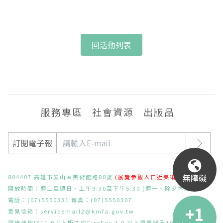
回活動列表
服務專區
社會資源
出版品
訂閱電子報
無障礙
804407 高雄市鼓山區美術館路80號
(展覽參觀入口近美術東二路)
開放時間：週二至週日，上午9:30至下午5:30 (週一、除夕休館)
電話：(07)5550331 傳真：(07)5550307
意見信箱：
servicemail2@kmfa.gov.tw
建議使用IE11.0以上版本或FireFox 2.0 以上瀏覽器及1024x768之解