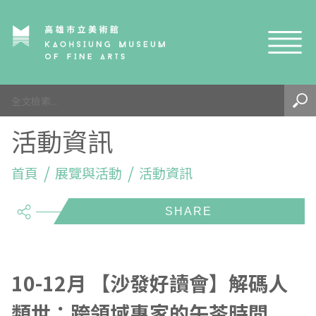
網站導覽
最新訊息
活動資訊
參觀資訊
展覽與活動
首頁
參觀須知
展覽與活動
活動資訊
share
典藏與研究
環境介紹
展覽資訊
開館時間
線上藝廊
導覽及服務
活動資訊
典藏
參觀票價與須知
高美館
關於我們
藝術之旅
徵件辦法
研究資源
藝術閱聽
交通資訊
兒童美術館
高美館
典藏查詢
10-12月 【沙發好讀會】解碼人
類世：跨領域專家的午茶時間
研究出版
線上展覽
高美館
藝術生態園區
兒童美術館
高美書屋
精選典藏
藝術認證 / 百夜默讀 / 高雄ART青
雄雄藝見你│Podcast