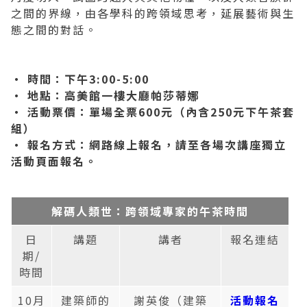
之間的界線，由各學科的跨領域思考，延展藝術與生
2019 奔‧月—劉國松
態之間的對話。
‧ 時間：下午3:00-5:00
‧ 地點：高美館一樓大廳帕莎蒂娜
‧ 活動票價：單場全票600元（內含250元下午茶套
組）
‧ 報名方式：網路線上報名，請至各場次講座獨立
活動頁面報名。
解碼人類世：跨領域專家的午茶時間
日
講題
講者
報名連結
期/
時間
10月
建築師的
謝英俊（建築
活動報名