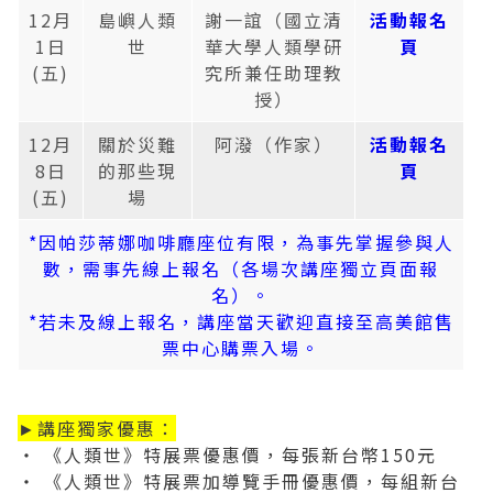
12月
島嶼人類
謝一誼（國立清
活動報名
1日
世
華大學人類學研
頁
(五)
究所兼任助理教
授）
12月
關於災難
阿潑（作家）
活動報名
8日
的那些現
頁
(五)
場
*因帕莎蒂娜咖啡廳座位有限，為事先掌握參與人
數，需事先線上報名（各場次講座獨立頁面報
名）。
*若未及線上報名，講座當天歡迎直接至高美館售
票中心購票入場。
►講座獨家優惠：
‧ 《人類世》特展票優惠價，每張新台幣150元
‧ 《人類世》特展票加導覽手冊優惠價，每組新台