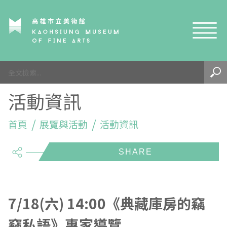
網站導覽
最新訊息
活動資訊
參觀資訊
展覽與活動
首頁
參觀須知
展覽與活動
活動資訊
share
典藏與研究
環境介紹
展覽資訊
開館時間
線上藝廊
導覽及服務
活動資訊
典藏
參觀票價與須知
高美館
關於我們
藝術之旅
徵件辦法
研究資源
藝術閱聽
交通資訊
兒童美術館
高美館
典藏查詢
7/18(六) 14:00《典藏庫房的竊
竊私語》專家導覽
研究出版
線上展覽
高美館
藝術生態園區
兒童美術館
高美書屋
精選典藏
藝術認證 / 百夜默讀 / 高雄ART青
雄雄藝見你│Podcast