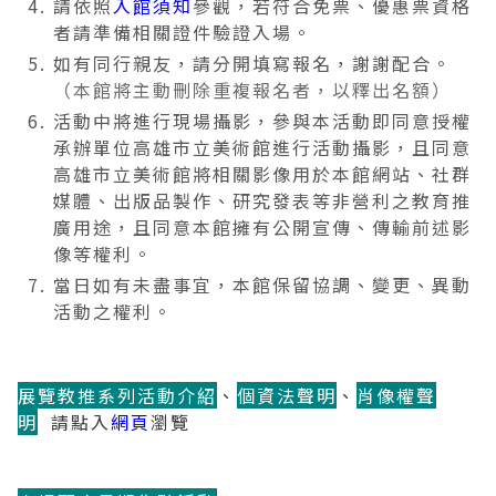
請依照
入館須知
參觀，若符合免票、優惠票資格
者請準備相關證件驗證入場。
如有同行親友，請分開填寫報名，謝謝配合。
（本館將主動刪除重複報名者，以釋出名額）
活動中將進行現場攝影，參與本活動即同意授權
承辦單位高雄市立美術館進行活動攝影，且同意
高雄市立美術館將相關影像用於本館網站、社群
媒體、出版品製作、研究發表等非營利之教育推
廣用途，且同意本館擁有公開宣傳、傳輸前述影
像等權利。
當日如有未盡事宜，本館保留協調、變更、異動
活動之權利。
展覽教推系列活動介紹
、
個資法聲明
、
肖像權聲
明
請點入
網頁
瀏覽