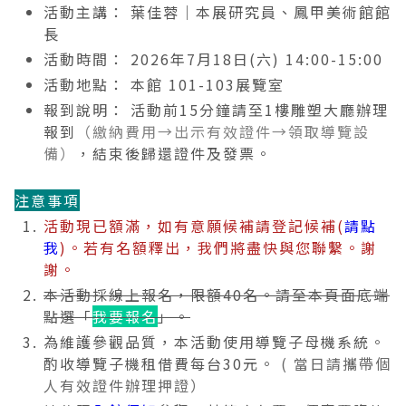
活動主講： 葉佳蓉｜本展研究員、鳳甲美術館館
2019 奔‧月—劉國松
長
活動時間： 2026年7月18日(六) 14:00-15:00
活動地點： 本館 101-103展覽室
報到說明： 活動前15分鐘請至1樓雕塑大廳辦理
報到
（繳納費用→出示有效證件→領取導覽設
備）
，結束後歸還證件及發票。
注意事項
活動現已額滿，如有意願候補請登記候補(
請點
我
)。若有名額釋出，我們將盡快與您聯繫。謝
謝。
本活動採線上報名，限額40名。請至本頁面底端
點選「
我要報名
」。
為維護參觀品質，本活動使用導覽子母機系統。
酌收導覽子機租借費每台30元。
( 當日請攜帶個
人有效證件辦理押證）