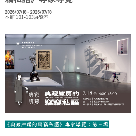
EN
TW
線上學習
AR/VR體驗
兒童美術館
無障礙服務專區
三秌茶屋
典藏圖檔申請
南島當代記憶工程
系列出版
時代之聲│Podcasts
珍珠—南方視野的女性藝術
關於高美館/年報
2026/07/18 - 2026/07/18
本館 101-103展覽室
線上學習資源
藝術生態園區
易讀手冊
Pasadena
視覺藝術影像資料庫
線上書
典藏賞析│Podcasts
多元史觀特藏室二部曲：南方作為衝撞之所
寓懷的行板：劉生容研究展
關於館長
關於兒童美術館
高美之友
Pinkoi 電商平台
視覺影像資料庫│影音紀錄
流於形式—梁任宏個展(1999-2024)
來自大地的祝福— 2019-2020典藏捐贈展
相遇在南方 - 教/學包
組織職掌
藝術認證│高美館館刊
透景線：實境的疊隱與擴張
感知棲所— 關鍵典藏2019-2020
美術資源教室-手作課程
規劃傳承
美術館會員
百夜藝術默讀│典藏閱讀
民・間
南方作為相遇之所
藝術遊戲號
高美館大事記
合作夥伴
南島當代記憶工程│資料庫
2022高雄獎
感動兔 高美特展
畫想想‧想畫畫
典藏3D手上Run
2021 TAKAO．台客．南方HUE：李俊賢
感動虎 高美特展
尋寶高雄 - 校園推廣教材
2021高雄獎
感動牛 高美特展
《典藏庫房的竊竊私語》專家導覽：第三場
南方作為相遇之所
感動鼠 高美特展